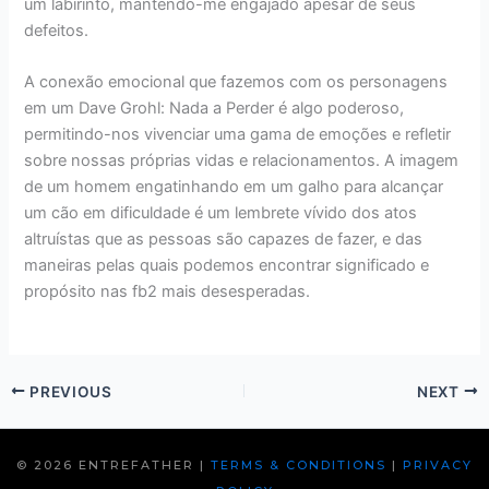
um labirinto, mantendo-me engajado apesar de seus
defeitos.
A conexão emocional que fazemos com os personagens
em um Dave Grohl: Nada a Perder é algo poderoso,
permitindo-nos vivenciar uma gama de emoções e refletir
sobre nossas próprias vidas e relacionamentos. A imagem
de um homem engatinhando em um galho para alcançar
um cão em dificuldade é um lembrete vívido dos atos
altruístas que as pessoas são capazes de fazer, e das
maneiras pelas quais podemos encontrar significado e
propósito nas fb2 mais desesperadas.
PREVIOUS
NEXT
© 2026 ENTREFATHER |
TERMS & CONDITIONS
|
PRIVACY