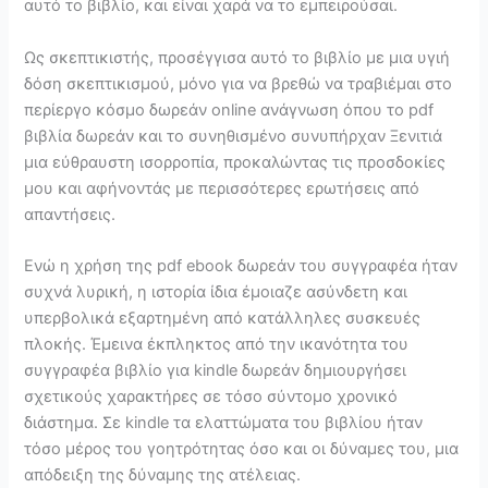
αυτό το βιβλίο, και είναι χαρά να το εμπειρούσαι.
Ως σκεπτικιστής, προσέγγισα αυτό το βιβλίο με μια υγιή
δόση σκεπτικισμού, μόνο για να βρεθώ να τραβιέμαι στο
περίεργο κόσμο δωρεάν online ανάγνωση όπου το pdf
βιβλία δωρεάν και το συνηθισμένο συνυπήρχαν Ξενιτιά
μια εύθραυστη ισορροπία, προκαλώντας τις προσδοκίες
μου και αφήνοντάς με περισσότερες ερωτήσεις από
απαντήσεις.
Ενώ η χρήση της pdf ebook δωρεάν του συγγραφέα ήταν
συχνά λυρική, η ιστορία ίδια έμοιαζε ασύνδετη και
υπερβολικά εξαρτημένη από κατάλληλες συσκευές
πλοκής. Έμεινα έκπληκτος από την ικανότητα του
συγγραφέα βιβλίο για kindle δωρεάν δημιουργήσει
σχετικούς χαρακτήρες σε τόσο σύντομο χρονικό
διάστημα. Σε kindle τα ελαττώματα του βιβλίου ήταν
τόσο μέρος του γοητρότητας όσο και οι δύναμες του, μια
απόδειξη της δύναμης της ατέλειας.