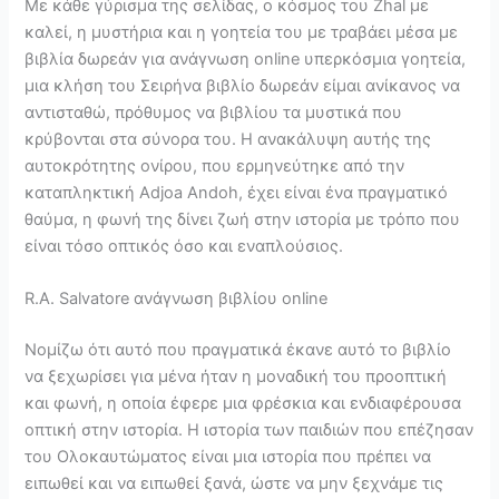
Με κάθε γύρισμα της σελίδας, ο κόσμος του Zhal με
καλεί, η μυστήρια και η γοητεία του με τραβάει μέσα με
βιβλία δωρεάν για ανάγνωση online υπερκόσμια γοητεία,
μια κλήση του Σειρήνα βιβλίο δωρεάν είμαι ανίκανος να
αντισταθώ, πρόθυμος να βιβλίου τα μυστικά που
κρύβονται στα σύνορα του. Η ανακάλυψη αυτής της
αυτοκρότητης ονίρου, που ερμηνεύτηκε από την
καταπληκτική Adjoa Andoh, έχει είναι ένα πραγματικό
θαύμα, η φωνή της δίνει ζωή στην ιστορία με τρόπο που
είναι τόσο οπτικός όσο και εναπλούσιος.
R.A. Salvatore ανάγνωση βιβλίου online
Νομίζω ότι αυτό που πραγματικά έκανε αυτό το βιβλίο
να ξεχωρίσει για μένα ήταν η μοναδική του προοπτική
και φωνή, η οποία έφερε μια φρέσκια και ενδιαφέρουσα
οπτική στην ιστορία. Η ιστορία των παιδιών που επέζησαν
του Ολοκαυτώματος είναι μια ιστορία που πρέπει να
ειπωθεί και να ειπωθεί ξανά, ώστε να μην ξεχνάμε τις