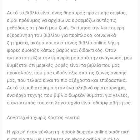
Αυτό το βιβλίο είναι ένας θησαυρός πρακτικής σοφίας,
είμαι πρόθυμος να αρχίσω να εφαρμόζω αυτές τις
μεθόδους στη δική μου ζωή. Εκτίμησα την λεπτομερή
εξερεύνηση του βιβλίου για περίπλοκα κοινωνικά
ζητήματα, ακόμα και αν ο τόνος βιβλίο online λήψη
φορές έμοιαζε κάπως βαρύς και διδακτικός. Όταν
αντικατοπτρίζω την εμπειρία μου από την ανάγνωση, μου
θυμίζεται ότι μερικές φορές είναι τα βιβλία που μας
προκαλούν, που μας ωθούν έξω από τις ζώνες άνεσης
μας, που τελικά είναι τα πιο αξέχαστα και επιδραστικά.
Αυτό το μυθιστόρημα ήταν ένα αληθινό αριστούργημα,
ένα έργο τέχνης που βιβλίο δωρεάν θυμάται για γενεές,
ο αντίκτυπός του στη λογοτεχνία είναι αδιαμφισβήτητος.
Λογοτεχνία χωρίς Κόστος Ξενιτιά
Η γραφή ήταν εύγλωττη, ebook δωρεάν online αισθητική
εμπειρία που με μετέφερε σε ebook pdf λήψη άλλο