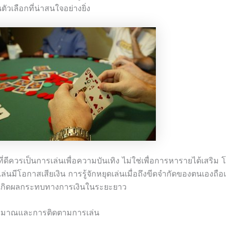
ตัวเลือกที่น่าสนใจอย่างยิ่ง
ี่ดีควรเป็นการเล่นเพื่อความบันเทิง ไม่ใช่เพื่อการหารายได้เสริม
อผู้เล่นมีโอกาสเสียเงิน การรู้จักหยุดเล่นเมื่อถึงขีดจำกัดของตนเองถื
ห้เกิดผลกระทบทางการเงินในระยะยาว
ระมาณและการติดตามการเล่น