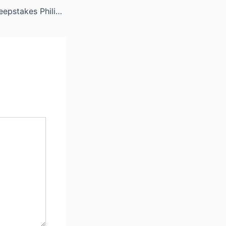
Online Casino Sweepstakes Philippines: Discover Exciting Opportunities with Pinas77