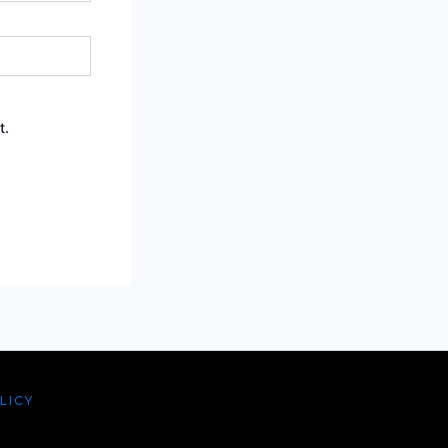
t.
LICY