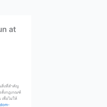
un at
ิ่งที่สำคัญ
รตั้งกฎเกณฑ์
พื่อไม่ให้
gdom-