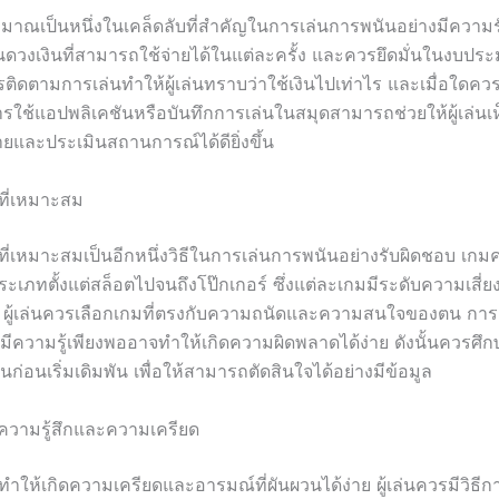
มาณเป็นหนึ่งในเคล็ดลับที่สำคัญในการเล่นการพนันอย่างมีความรั
ดวงเงินที่สามารถใช้จ่ายได้ในแต่ละครั้ง และควรยึดมั่นในงบประ
รติดตามการเล่นทำให้ผู้เล่นทราบว่าใช้เงินไปเท่าไร และเมื่อใดควร
ารใช้แอปพลิเคชันหรือบันทึกการเล่นในสมุดสามารถช่วยให้ผู้เล่น
ยและประเมินสถานการณ์ได้ดียิ่งขึ้น
ที่เหมาะสม
ี่เหมาะสมเป็นอีกหนึ่งวิธีในการเล่นการพนันอย่างรับผิดชอบ เกม
ภทตั้งแต่สล็อตไปจนถึงโป๊กเกอร์ ซึ่งแต่ละเกมมีระดับความเสี่ย
น ผู้เล่นควรเลือกเกมที่ตรงกับความถนัดและความสนใจของตน การเล
่มีความรู้เพียงพออาจทำให้เกิดความผิดพลาดได้ง่าย ดังนั้นควรศ
นก่อนเริ่มเดิมพัน เพื่อให้สามารถตัดสินใจได้อย่างมีข้อมูล
บความรู้สึกและความเครียด
ให้เกิดความเครียดและอารมณ์ที่ผันผวนได้ง่าย ผู้เล่นควรมีวิธีกา