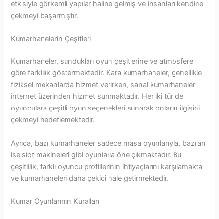
etkisiyle görkemli yapılar haline gelmiş ve insanları kendine
çekmeyi başarmıştır.
Kumarhanelerin Çeşitleri
Kumarhaneler, sundukları oyun çeşitlerine ve atmosfere
göre farklılık göstermektedir. Kara kumarhaneler, genellikle
fiziksel mekanlarda hizmet verirken, sanal kumarhaneler
internet üzerinden hizmet sunmaktadır. Her iki tür de
oyunculara çeşitli oyun seçenekleri sunarak onların ilgisini
çekmeyi hedeflemektedir.
Ayrıca, bazı kumarhaneler sadece masa oyunlarıyla, bazıları
ise slot makineleri gibi oyunlarla öne çıkmaktadır. Bu
çeşitlilik, farklı oyuncu profillerinin ihtiyaçlarını karşılamakta
ve kumarhaneleri daha çekici hale getirmektedir.
Kumar Oyunlarının Kuralları