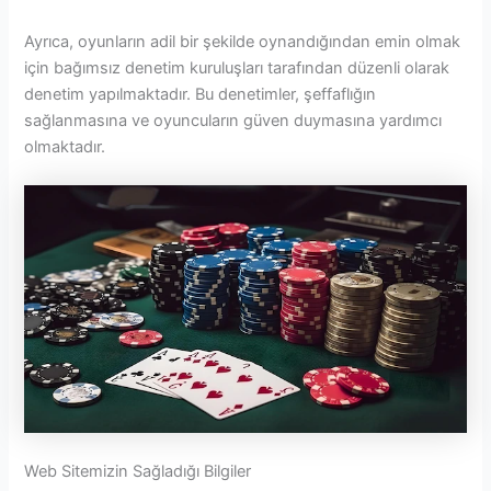
Ayrıca, oyunların adil bir şekilde oynandığından emin olmak
için bağımsız denetim kuruluşları tarafından düzenli olarak
denetim yapılmaktadır. Bu denetimler, şeffaflığın
sağlanmasına ve oyuncuların güven duymasına yardımcı
olmaktadır.
Web Sitemizin Sağladığı Bilgiler