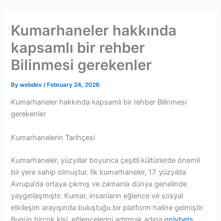
Skip
to
Kumarhaneler hakkında
content
kapsamlı bir rehber
Bilinmesi gerekenler
By
webdev
/
February 24, 2026
Kumarhaneler hakkında kapsamlı bir rehber Bilinmesi
gerekenler
Kumarhanelerin Tarihçesi
Kumarhaneler, yüzyıllar boyunca çeşitli kültürlerde önemli
bir yere sahip olmuştur. İlk kumarhaneler, 17. yüzyılda
Avrupa’da ortaya çıkmış ve zamanla dünya genelinde
yaygınlaşmıştır. Kumar, insanların eğlence ve sosyal
etkileşim arayışında buluştuğu bir platform haline gelmiştir.
Bugün birçok kişi, eğlencelerini artırmak adına
onlybets