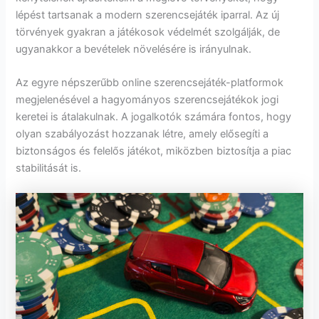
lépést tartsanak a modern szerencsejáték iparral. Az új
törvények gyakran a játékosok védelmét szolgálják, de
ugyanakkor a bevételek növelésére is irányulnak.
Az egyre népszerűbb online szerencsejáték-platformok
megjelenésével a hagyományos szerencsejátékok jogi
keretei is átalakulnak. A jogalkotók számára fontos, hogy
olyan szabályozást hozzanak létre, amely elősegíti a
biztonságos és felelős játékot, miközben biztosítja a piac
stabilitását is.