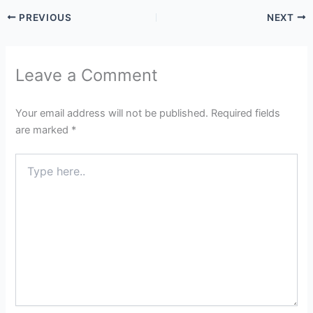
PREVIOUS
NEXT
Leave a Comment
Your email address will not be published.
Required fields
are marked
*
Type
here..