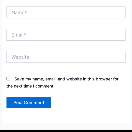
Name*
Email*
Website
Save my name, email, and website in this browser for
the next time I comment.