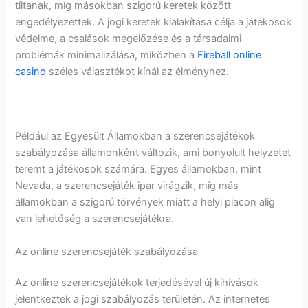
tiltanak, míg másokban szigorú keretek között
engedélyezettek. A jogi keretek kialakítása célja a játékosok
védelme, a csalások megelőzése és a társadalmi
problémák minimalizálása, miközben a
Fireball online
casino
széles választékot kínál az élményhez.
Például az Egyesült Államokban a szerencsejátékok
szabályozása államonként változik, ami bonyolult helyzetet
teremt a játékosok számára. Egyes államokban, mint
Nevada, a szerencsejáték ipar virágzik, míg más
államokban a szigorú törvények miatt a helyi piacon alig
van lehetőség a szerencsejátékra.
Az online szerencsejáték szabályozása
Az online szerencsejátékok terjedésével új kihívások
jelentkeztek a jogi szabályozás területén. Az internetes