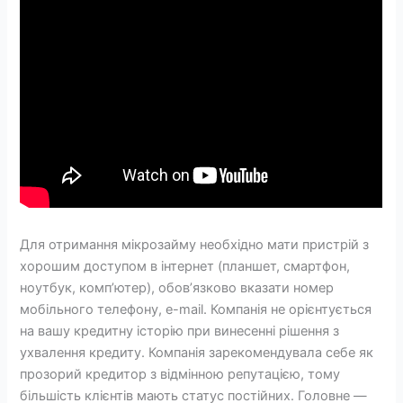
Для отримання мікрозайму необхідно мати пристрій з
хорошим доступом в інтернет (планшет, смартфон,
ноутбук, комп’ютер), обов’язково вказати номер
мобільного телефону, e-mail. Компанія не орієнтується
на вашу кредитну історію при винесенні рішення з
ухвалення кредиту. Компанія зарекомендувала себе як
прозорий кредитор з відмінною репутацією, тому
більшість клієнтів мають статус постійних. Головне —