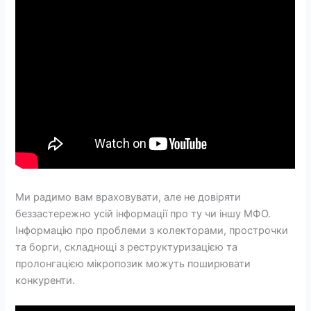
Ми радимо вам враховувати, але не довіряти
беззастережно усій інформації про ту чи іншу МФО.
Інформацію про проблеми з колекторами, прострочки
та борги, складнощі з реструктуризацією та
пролонгацією мікропозик можуть поширювати
конкуренти.