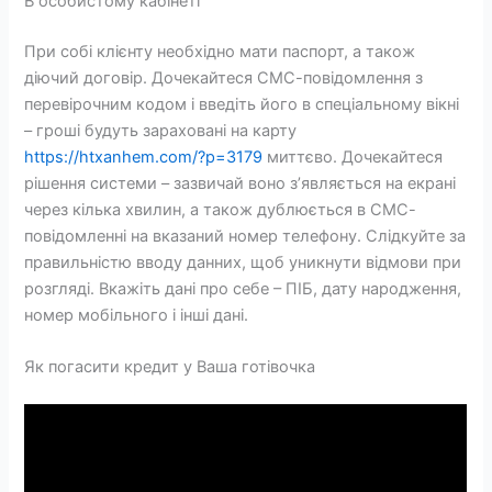
В особистому кабінеті
При собі клієнту необхідно мати паспорт, а також
діючий договір. Дочекайтеся СМС-повідомлення з
перевірочним кодом і введіть його в спеціальному вікні
– гроші будуть зараховані на карту
https://htxanhem.com/?p=3179
миттєво. Дочекайтеся
рішення системи – зазвичай воно з’являється на екрані
через кілька хвилин, а також дублюється в СМС-
повідомленні на вказаний номер телефону. Слідкуйте за
правильністю вводу данних, щоб уникнути відмови при
розгляді. Вкажіть дані про себе – ПІБ, дату народження,
номер мобільного і інші дані.
Як погасити кредит у Ваша готівочка