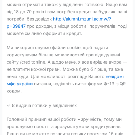
можна отримати також у відділенні готівкою. Якщо вам
від 18 до 70 років і вам потрібен кредит на будь-які ваші
потреби, без довідок
http://alumni.mzuni.ac.mw/?
p=39847
про доходи, з місця роботи і поручителів, тоді
можете сміливо оформити кредит.
Ми використовуємо файли cookie, щоб надати
користувачам більше можливостей при відвідуванні
сайту /creditonline. А щодо мене, я все вирішив вчора —
не платити кожної гривні. Можна було б гірше, та вже
нема куди. Для можливості розгляду Вашого
невідомі
мфо україни
питання, надішліть витяг форми Ф-13 із QR
кодом.
✓ Є видача готівки у відділеннях
Головний принцип нашої роботи – зручність, тому ми
пропонуємо прості та зрозумілі умови кредитування.
Якщо ви не можете погасити позику протягом 16 днів,