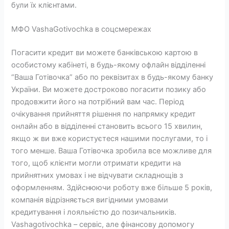
були їх клієнтами.
МФО VashaGotivochka в соцсмережах
Погасити кредит ви можете банківською картою в
особистому кабінеті, в будь-якому офлайн відділенні
“Ваша Готівочка” або по реквізитах в будь-якому банку
України. Ви можете достроково погасити позику або
продовжити його на потрібний вам час. Період
очікування прийняття рішення по напрямку кредит
онлайн або в відділенні становить всього 15 хвилин,
якщо ж ви вже користуєтеся нашими послугами, то і
того менше. Ваша Готівочка зробила все можливе для
того, щоб клієнти могли отримати кредити на
прийнятних умовах і не відчувати складнощів з
оформленням. Здійснюючи роботу вже більше 5 років,
компанія відрізняється вигідними умовами
кредитування і лояльністю до позичальників.
Vashagotivochka – сервіс, але фінансову допомогу