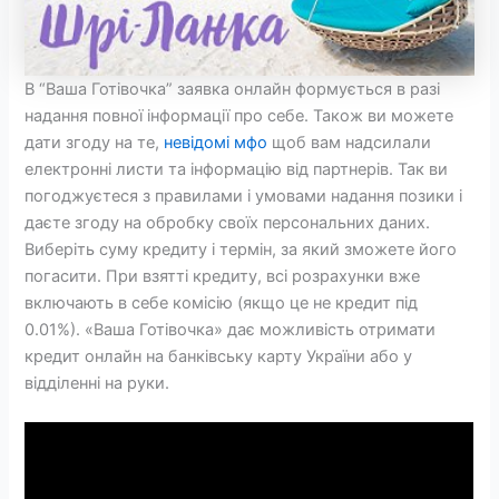
В “Ваша Готівочка” заявка онлайн формується в разі
надання повної інформації про себе. Також ви можете
дати згоду на те,
невідомі мфо
щоб вам надсилали
електронні листи та інформацію від партнерів. Так ви
погоджуєтеся з правилами і умовами надання позики і
даєте згоду на обробку своїх персональних даних.
Виберіть суму кредиту і термін, за який зможете його
погасити. При взятті кредиту, всі розрахунки вже
включають в себе комісію (якщо це не кредит під
0.01%). «Ваша Готівочка» дає можливість отримати
кредит онлайн на банківську карту України або у
відділенні на руки.