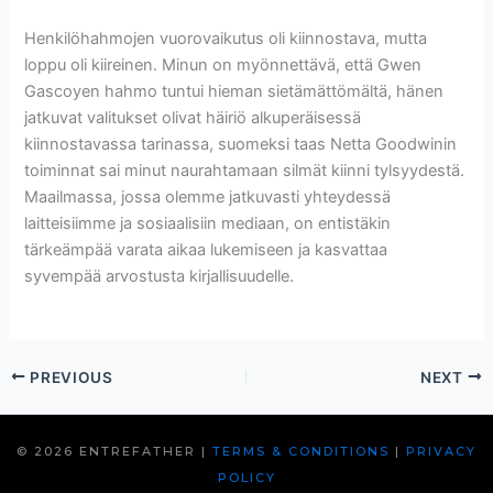
Henkilöhahmojen vuorovaikutus oli kiinnostava, mutta
loppu oli kiireinen. Minun on myönnettävä, että Gwen
Gascoyen hahmo tuntui hieman sietämättömältä, hänen
jatkuvat valitukset olivat häiriö alkuperäisessä
kiinnostavassa tarinassa, suomeksi taas Netta Goodwinin
toiminnat sai minut naurahtamaan silmät kiinni tylsyydestä.
Maailmassa, jossa olemme jatkuvasti yhteydessä
laitteisiimme ja sosiaalisiin mediaan, on entistäkin
tärkeämpää varata aikaa lukemiseen ja kasvattaa
syvempää arvostusta kirjallisuudelle.
PREVIOUS
NEXT
© 2026 ENTREFATHER |
TERMS & CONDITIONS
|
PRIVACY
POLICY