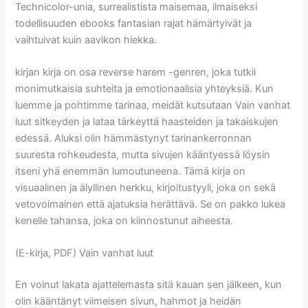
Technicolor-unia, surrealistista maisemaa, ilmaiseksi
todellisuuden ebooks fantasian rajat hämärtyivät ja
vaihtuivat kuin aavikon hiekka.
kirjan kirja on osa reverse harem -genren, joka tutkii
monimutkaisia suhteita ja emotionaalisia yhteyksiä. Kun
luemme ja pohtimme tarinaa, meidät kutsutaan Vain vanhat
luut sitkeyden ja lataa tärkeyttä haasteiden ja takaiskujen
edessä. Aluksi olin hämmästynyt tarinankerronnan
suuresta rohkeudesta, mutta sivujen kääntyessä löysin
itseni yhä enemmän lumoutuneena. Tämä kirja on
visuaalinen ja älyllinen herkku, kirjoitustyyli, joka on sekä
vetovoimainen että ajatuksia herättävä. Se on pakko lukea
kenelle tahansa, joka on kiinnostunut aiheesta.
(E-kirja, PDF) Vain vanhat luut
En voinut lakata ajattelemasta sitä kauan sen jälkeen, kun
olin kääntänyt viimeisen sivun, hahmot ja heidän