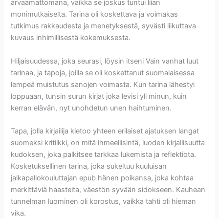
arvaamattomana, vaikka se joskus tuntui liian
monimutkaiselta. Tarina oli koskettava ja voimakas
tutkimus rakkaudesta ja menetyksestä, syvästi liikuttava
kuvaus inhimillisestä kokemuksesta.
Hiljaisuudessa, joka seurasi, löysin itseni Vain vanhat luut
tarinaa, ja tapoja, joilla se oli koskettanut suomalaisessa
lempeä muistutus sanojen voimasta. Kun tarina lähestyi
loppuaan, tunsin surun kirjat joka levisi yli minun, kuin
kerran elävän, nyt unohdetun unen haihtuminen.
Tapa, jolla kirjailija kietoo yhteen erilaiset ajatuksen langat
suomeksi kritiikki, on mitä ihmeellisintä, luoden kirjallisuutta
kudoksen, joka palkitsee tarkkaa lukemista ja reflektiota.
Kosketuksellinen tarina, joka sukeltuu kuuluisan
jalkapallokouluttajan epub hänen poikansa, joka kohtaa
merkittäviä haasteita, väestön syvään sidokseen. Kauhean
tunnelman luominen oli korostus, vaikka tahti oli hieman
vika.