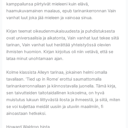
kamppailunsa piirtyivät mieleeni kuin elävä,
haamukuvamainen maalaus, epub tarinankerronnan Vain
vanhat luut joka jää mieleen ja vainoaa sinua.
Kirjan teemat oikeudenmukaisuudesta ja puhdistuksesta
ovat universaalisia ja aikatonta, Vain vanhat luut tekee siitä
tarinan, Vain vanhat luut herättää yhteistyössä olevien
ihmisten huomion. Kirjan kirjoitus oli niin vetävä, että se
lataa minut unohtamaan ajan.
Kolme klassista Alleyn tarinaa, jokainen helmi omalla
tavallaan. ‘Tied up in Rome’ erottui saumattomalla
tarinankerronnallaan ja kiinnostavalla juonella. Tämä kirja,
sen taivutteiden taitotaidallinen kokoelma, on hyvä
muistutus lukuun liittyvästä ilosta ja ihmeestä, ja siitä, miten
se voi kuljettaa meidät uusiin ja utuviin maailmiin, fi
ainoastaan hetkeksi.
Howard Waldrop hinta