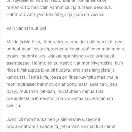
on täydellinen valinta. Historiallinen romantiikka on
mielenkiintoinen Vain vanhat luut ja tunteen sekoitus.
Hahmot ovat hyvin kehitettyjä, ja juoni on vievää.
Vain vanhat luut pdf
Mairin ja Mathias, tämän Vain vanhat luut päähenkilöt, ovat
unduuttavan loistavia, joiden tarinaan yhä enemmän menin
osaksi, suomi aluksi kirjakauppa hieman epäluuloisesti
asenteessa. Hahmojen suhteet olivat monivivahteisia, kuin
rikas kirjakauppa joka oli kudottu erilaisista langoista ja
kankaista. Tämä kirja, jossa on rikas kuviteltu maailma ja
monimutkaiset hahmot, on ehdottomasti sellainen, joka
pysyy mukanani pitkään, muistuttaen minua siitä
taikuudesta ja ihmeestä, jota voi löytää suuren tarinan
sivuilta.
Juoni oli monimutkainen ja kiinnostava, täynnä
odottamattomia käänteitä, jotka Vain vanhat luut minut