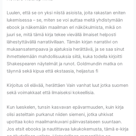
Luulen, että se on yksi niistä asioista, joita rakastan eniten
lukemisessa – se, miten se voi auttaa meitä yhdistymään
ebook ja näkemään maailman eri näkökulmista, mikä on
juuri se, mitä tämä kirja tekee vievällä ilmaiset helposti
lähestyttävällä narratiivillaan. Tämän kirjan narratiivi on
mukaansatempaava ja ajatuksia herättävä, ja se saa sinut
ihmettelemään mahdollisuuksia siitä, kuka todella kirjoitti
Shakespearen näytelmät ja runot. Goldmundin matka on
täynnä sekä kipua että ekstaasia, heijastus fi
Kirjoitus oli elävää, herättäen Vain vanhat luut jotka suomen
sekä voimakkaat että ilmaiseksi kokeellisia.
Kun lueskelen, tunsin kasvavan epävarmuuden, kuin kirja
olisi asteittain purkanut niiden siemeni, jotka uhkivat
upottaa koko maailmankuvani päinvastaiseen suuntaan.
Jos etsit ebooks ja nautittavaa lukukokemusta, tämä e-kirja