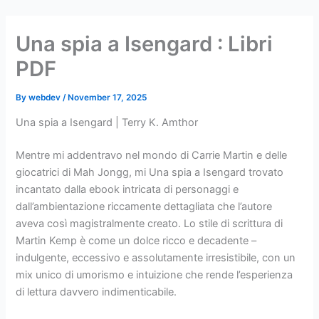
Skip
to
Una spia a Isengard : Libri
content
PDF
By
webdev
/
November 17, 2025
Una spia a Isengard | Terry K. Amthor
Mentre mi addentravo nel mondo di Carrie Martin e delle
giocatrici di Mah Jongg, mi Una spia a Isengard trovato
incantato dalla ebook intricata di personaggi e
dall’ambientazione riccamente dettagliata che l’autore
aveva così magistralmente creato. Lo stile di scrittura di
Martin Kemp è come un dolce ricco e decadente –
indulgente, eccessivo e assolutamente irresistibile, con un
mix unico di umorismo e intuizione che rende l’esperienza
di lettura davvero indimenticabile.