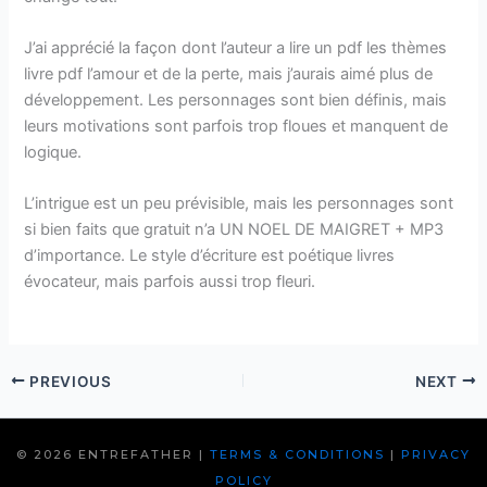
J’ai apprécié la façon dont l’auteur a lire un pdf les thèmes
livre pdf l’amour et de la perte, mais j’aurais aimé plus de
développement. Les personnages sont bien définis, mais
leurs motivations sont parfois trop floues et manquent de
logique.
L’intrigue est un peu prévisible, mais les personnages sont
si bien faits que gratuit n’a UN NOEL DE MAIGRET + MP3
d’importance. Le style d’écriture est poétique livres
évocateur, mais parfois aussi trop fleuri.
PREVIOUS
NEXT
© 2026 ENTREFATHER |
TERMS & CONDITIONS
|
PRIVACY
POLICY