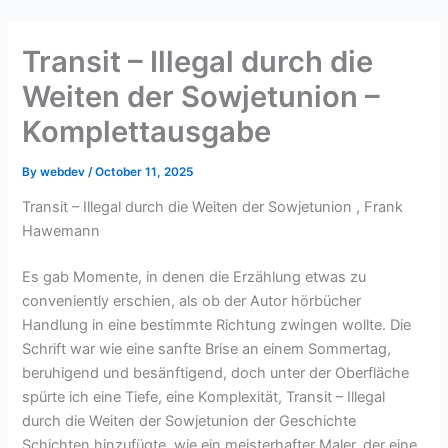
Skip
to
Transit – Illegal durch die
content
Weiten der Sowjetunion –
Komplettausgabe
By
webdev
/
October 11, 2025
Transit – Illegal durch die Weiten der Sowjetunion , Frank
Hawemann
Es gab Momente, in denen die Erzählung etwas zu
conveniently erschien, als ob der Autor hörbücher
Handlung in eine bestimmte Richtung zwingen wollte. Die
Schrift war wie eine sanfte Brise an einem Sommertag,
beruhigend und besänftigend, doch unter der Oberfläche
spürte ich eine Tiefe, eine Komplexität, Transit – Illegal
durch die Weiten der Sowjetunion der Geschichte
Schichten hinzufügte, wie ein meisterhafter Maler, der eine