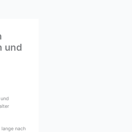
n
n und
 und
lter
f lange nach