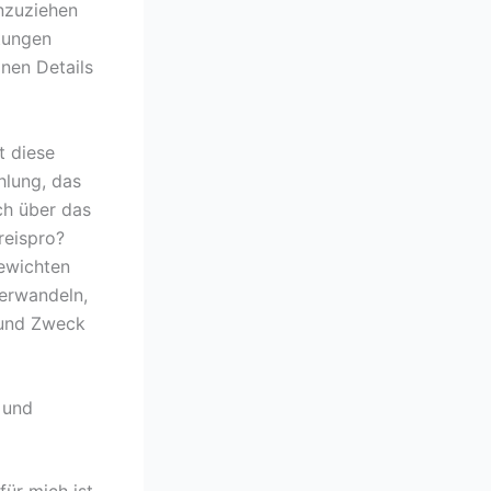
inzuziehen
htungen
inen Details
t diese
hlung, das
ch über das
reispro?
ewichten
verwandeln,
 und Zweck
 und