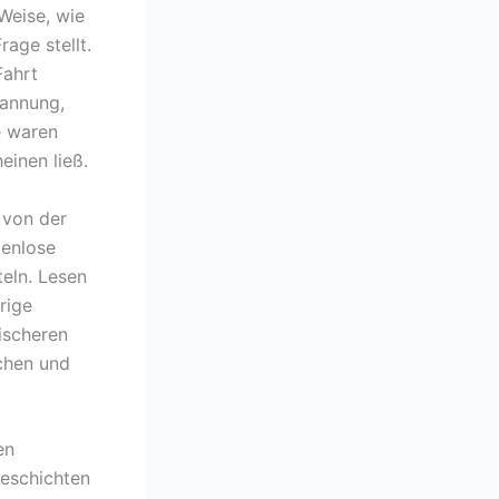
Weise, wie
age stellt.
Fahrt
pannung,
e waren
einen ließ.
 von der
tenlose
teln. Lesen
rige
ischeren
chen und
en
eschichten