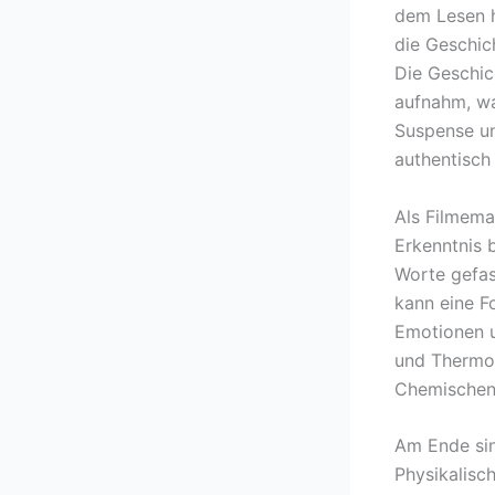
dem Lesen h
die Geschic
Die Geschic
aufnahm, wa
Suspense un
authentisch
Als Filmema
Erkenntnis 
Worte gefas
kann eine F
Emotionen u
und Thermod
Chemischen
Am Ende sin
Physikalisc