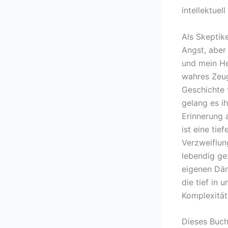
intellektuell
Als Skeptik
Angst, aber
und mein Her
wahres Zeug
Geschichte 
gelang es ih
Erinnerung 
ist eine tie
Verzweiflun
lebendig ge
eigenen Däm
die tief in 
Komplexität
Dieses Buch