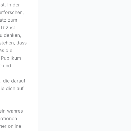
t. In der
erforschen,
satz zum
fb2 ist
zu denken,
stehen, dass
as die
s Publikum
ie und
d
 die darauf
ie dich auf
 ein wahres
motionen
her online