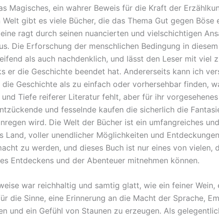
as Magisches, ein wahrer Beweis für die Kraft der Erzählkuns
en Welt gibt es viele Bücher, die das Thema Gut gegen Böse 
 eine ragt durch seinen nuancierten und vielschichtigen An
s. Die Erforschung der menschlichen Bedingung in diesem 
eifend als auch nachdenklich, und lässt den Leser mit viel 
s er die Geschichte beendet hat. Andererseits kann ich ver
r die Geschichte als zu einfach oder vorhersehbar finden, w
und Tiefe reiferer Literatur fehlt, aber für ihr vorgesehene
 entzückende und fesselnde kaufen die sicherlich die Fantas
 anregen wird. Die Welt der Bücher ist ein umfangreiches un
 Land, voller unendlicher Möglichkeiten und Entdeckungen,
acht zu werden, und dieses Buch ist nur eines von vielen, d
des Entdeckens und der Abenteuer mitnehmen können.
eise war reichhaltig und samtig glatt, wie ein feiner Wein,
ür die Sinne, eine Erinnerung an die Macht der Sprache, E
en und ein Gefühl von Staunen zu erzeugen. Als gelegentlic