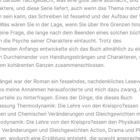
el darüber nachgedacht, was eine gute Serie ausmacht, und 
aktere, und diese Serie liefert, auch wenn das Thema manc
sein kann, das Schreiben ist fesselnd und der Aufbau der W
. Was wären Sie in der Lage, wenn Sie über Ihre Grenzen hi
 eine Frage, die lange nach dem Beenden eines solchen büc
in die Psyche seiner Charaktere eintaucht. Trotz des
chenden Anfangs entwickelte sich das Buch allmählich zu e
n Durcheinander von Handlungssträngen und Charakteren, d
inem kohärenten Ganzen zusammenschlossen.
ängel war der Roman ein fesselndes, nachdenkliches Lesev
los meine Annahmen herausforderte und mich dazu zwang,
rteile zu hinterfragen. Eines der Dinge, die dieses Buch
ssung Thermodynamik: Die Lehre von den Kreispro?essen
hen und Chemischen Veränderungen und Gleichgewichten ma
odynamik: Die Lehre von den Kreispro?essen den Physikal
Veränderungen und Gleichgewichten Action, Drama und Ph
ren, wodurch eine Erzählung entsteht, die sowohl ansprech