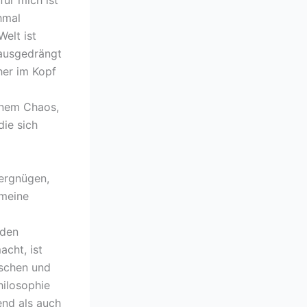
für mich ist
hmal
elt ist
nausgedrängt
her im Kopf
inem Chaos,
ie sich
ergnügen,
 meine
 den
cht, ist
ischen und
ilosophie
end als auch