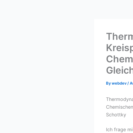
Skip
to
content
Therm
Kreis
Chem
Gleic
By
webdev
/
A
Thermodynam
Chemischen 
Schottky
Ich frage m