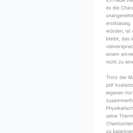
Ich habe vi
es die Char
unangenehm 
erstklassig
würden, ist
bleibt, das 
vielverspre
einem wirre
nicht zu e
Trotz der M
pdf kosten
eigenen Voru
zusammenfa
Physikalisc
seine Therm
Chemischen 
zu balancie