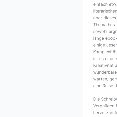
einfach etw
literarisch
aber dieses
Thema herau
sowohl ergr
lange ebook
einige Lese
Komplexität 
ist es eine
Kreativität
wunderbares
warten, gem
eine Reise 
Die Schreibw
Vergnügen f
hervorzuruf