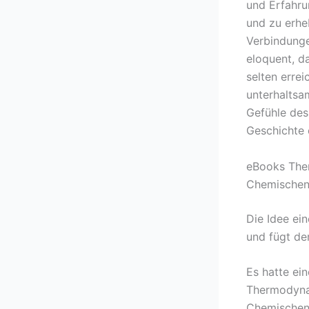
und Erfahru
und zu erhe
Verbindunge
eloquent, da
selten errei
unterhaltsam
Gefühle des
Geschichte 
eBooks Ther
Chemischen
Die Idee ei
und fügt de
Es hatte ei
Thermodynam
Chemischen 