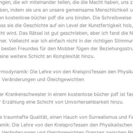
ngen, die wir miteinander teilen, die die Macht haben, uns 
ben, indem sie uns an unsere gemeinsame Menschlichkeit u
n kostenlose bücher pdf die uns binden. Die Schreibweise
ss sie die Geschichte auf ein Level der Kunstfertigkeit hob
cht wird. Das Rätsel ist gut geschrieben, aber ich fand die
er. Vielleicht war ich einfach nicht in der richtigen Stimmu
 besten Freundes für den Mobber fügen der Beziehungsstru
eine weitere Schicht an Komplexität hinzu.
modynamik: Die Lehre von den Kreispro?essen den Physik
 Veränderungen und Gleichgewichten
ner Krankenschwester in einem kostenlose bücher pdf ist fa
r Erzählung eine Schicht von Unvorhersehbarkeit hinzu.
ne traumhafte Qualität, einen Hauch von Surrealismus und Fa
ik: Die Lehre von den Kreispro?essen den Physikalischen
Veränderungen und Gleichgewichten Grenzen zwischen Rea