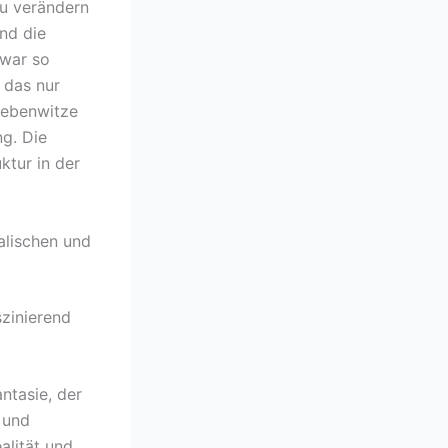
zu verändern
nd die
 war so
, das nur
 Nebenwitze
ng. Die
ktur in der
alischen und
szinierend
ntasie, der
 und
lität und