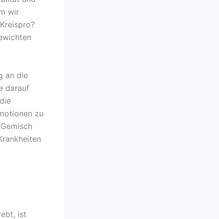
em wir
Kreispro?
ewichten
g an die
e darauf
die
Emotionen zu
s Gemisch
Krankheiten
ebt, ist