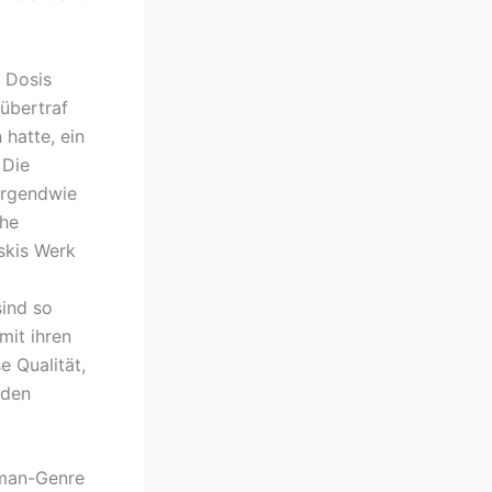
n Dosis
übertraf
 hatte, ein
 Die
 irgendwie
che
skis Werk
sind so
mit ihren
 Qualität,
 den
oman-Genre