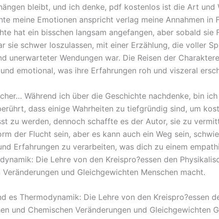
ängen bleibt, und ich denke, pdf kostenlos ist die Art und 
hte meine Emotionen anspricht verlag meine Annahmen in Fr
hte hat ein bisschen langsam angefangen, aber sobald sie 
r sie schwer loszulassen, mit einer Erzählung, die voller S
d unerwarteter Wendungen war. Die Reisen der Charakter
 und emotional, was ihre Erfahrungen roh und viszeral ersch
cher… Während ich über die Geschichte nachdenke, bin ich
berührt, dass einige Wahrheiten zu tiefgründig sind, um kos
st zu werden, dennoch schaffte es der Autor, sie zu vermit
orm der Flucht sein, aber es kann auch ein Weg sein, schwie
nd Erfahrungen zu verarbeiten, was dich zu einem empath
ynamik: Die Lehre von den Kreispro?essen den Physikalis
 Veränderungen und Gleichgewichten Menschen macht.
d es Thermodynamik: Die Lehre von den Kreispro?essen d
hen und Chemischen Veränderungen und Gleichgewichten G