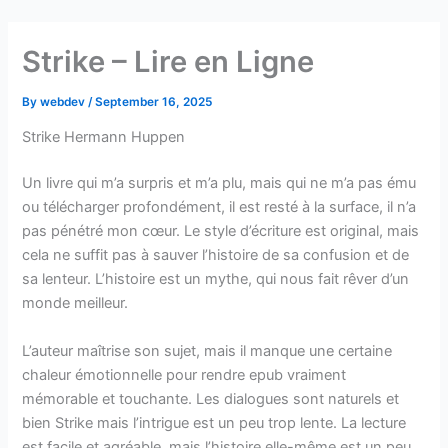
Skip
to
Strike – Lire en Ligne
content
By
webdev
/
September 16, 2025
Strike Hermann Huppen
Un livre qui m’a surpris et m’a plu, mais qui ne m’a pas ému
ou télécharger profondément, il est resté à la surface, il n’a
pas pénétré mon cœur. Le style d’écriture est original, mais
cela ne suffit pas à sauver l’histoire de sa confusion et de
sa lenteur. L’histoire est un mythe, qui nous fait rêver d’un
monde meilleur.
L’auteur maîtrise son sujet, mais il manque une certaine
chaleur émotionnelle pour rendre epub vraiment
mémorable et touchante. Les dialogues sont naturels et
bien Strike mais l’intrigue est un peu trop lente. La lecture
est facile et agréable, mais l’histoire elle-même est un peu