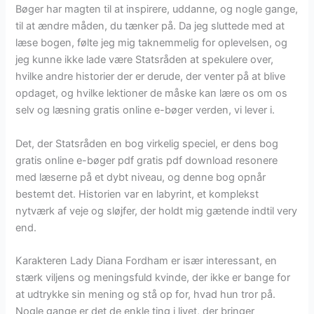
Bøger har magten til at inspirere, uddanne, og nogle gange,
til at ændre måden, du tænker på. Da jeg sluttede med at
læse bogen, følte jeg mig taknemmelig for oplevelsen, og
jeg kunne ikke lade være Statsråden at spekulere over,
hvilke andre historier der er derude, der venter på at blive
opdaget, og hvilke lektioner de måske kan lære os om os
selv og læsning gratis online e-bøger verden, vi lever i.
Det, der Statsråden en bog virkelig speciel, er dens bog
gratis online e-bøger pdf gratis pdf download resonere
med læserne på et dybt niveau, og denne bog opnår
bestemt det. Historien var en labyrint, et komplekst
nytværk af veje og sløjfer, der holdt mig gætende indtil very
end.
Karakteren Lady Diana Fordham er især interessant, en
stærk viljens og meningsfuld kvinde, der ikke er bange for
at udtrykke sin mening og stå op for, hvad hun tror på.
Nogle gange er det de enkle ting i livet, der bringer