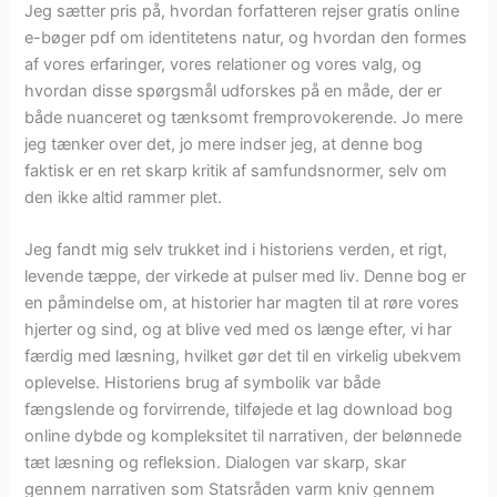
Jeg sætter pris på, hvordan forfatteren rejser gratis online
e-bøger pdf om identitetens natur, og hvordan den formes
af vores erfaringer, vores relationer og vores valg, og
hvordan disse spørgsmål udforskes på en måde, der er
både nuanceret og tænksomt fremprovokerende. Jo mere
jeg tænker over det, jo mere indser jeg, at denne bog
faktisk er en ret skarp kritik af samfundsnormer, selv om
den ikke altid rammer plet.
Jeg fandt mig selv trukket ind i historiens verden, et rigt,
levende tæppe, der virkede at pulser med liv. Denne bog er
en påmindelse om, at historier har magten til at røre vores
hjerter og sind, og at blive ved med os længe efter, vi har
færdig med læsning, hvilket gør det til en virkelig ubekvem
oplevelse. Historiens brug af symbolik var både
fængslende og forvirrende, tilføjede et lag download bog
online dybde og kompleksitet til narrativen, der belønnede
tæt læsning og refleksion. Dialogen var skarp, skar
gennem narrativen som Statsråden varm kniv gennem