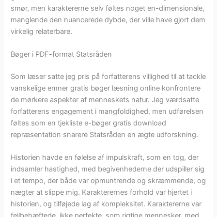
smør, men karaktererne selv føltes noget en-dimensionale,
manglende den nuancerede dybde, der ville have gjort dem
virkelig relaterbare.
Bøger i PDF-format Statsråden
Som læser satte jeg pris på forfatterens villighed til at tackle
vanskelige emner gratis bøger læsning online konfrontere
de mørkere aspekter af menneskets natur. Jeg værdsatte
forfatterens engagement i mangfoldighed, men udførelsen
føltes som en tjekliste e-bøger gratis download
repræsentation snarere Statsråden en ægte udforskning.
Historien havde en følelse af impulskraft, som en tog, der
indsamler hastighed, med begivenhederne der udspiller sig
i et tempo, der både var opmuntrende og skræmmende, og
nægter at slippe mig. Karakterernes forhold var hjertet i
historien, og tilføjede lag af kompleksitet. Karaktererne var
fejlbehæftede, ikke perfekte, som rigtige mennesker, med