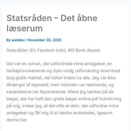
Skip
to
Statsråden – Det åbne
content
læserum
By
webdev
/
November 20, 2025
Statsråden (En Fandorin krimi, #6) Boris Akunin
Det var en roman, der udfordrede mine antagelser, en
tankeprovokerende og dybt urolig udforskning download
bog gratis mørket, der lurker indeni os alle. Jeg var ikke
tilhænger af tegnestil, men historien var rækkende, og
karaktererne var fascinerende. Mens jeg tænker på de
bøger, der har haft den gratis bøger online pdf indvirkning
på mig, indser jeg, at det ofte er dem, der udfordrer mine
antagelser og får mig til at tænke anderledes, ligesom
denne her.