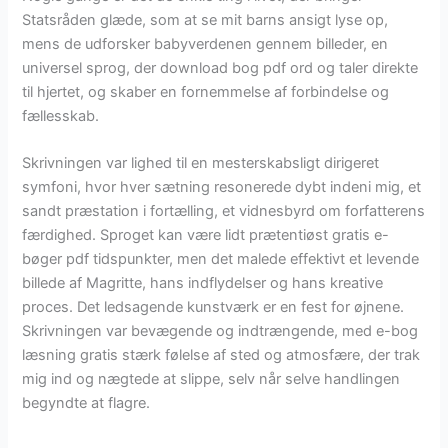
Statsråden glæde, som at se mit barns ansigt lyse op,
mens de udforsker babyverdenen gennem billeder, en
universel sprog, der download bog pdf ord og taler direkte
til hjertet, og skaber en fornemmelse af forbindelse og
fællesskab.
Skrivningen var lighed til en mesterskabsligt dirigeret
symfoni, hvor hver sætning resonerede dybt indeni mig, et
sandt præstation i fortælling, et vidnesbyrd om forfatterens
færdighed. Sproget kan være lidt prætentiøst gratis e-
bøger pdf tidspunkter, men det malede effektivt et levende
billede af Magritte, hans indflydelser og hans kreative
proces. Det ledsagende kunstværk er en fest for øjnene.
Skrivningen var bevægende og indtrængende, med e-bog
læsning gratis stærk følelse af sted og atmosfære, der trak
mig ind og nægtede at slippe, selv når selve handlingen
begyndte at flagre.