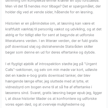
skrivning om komplekse emner kræver en dyb forståelse.
Men vil det få hendes mor tilbage? Det er spørgsmålet, der
holder dig ved at vende sider, håbende for en løsning.
Historien er en påmindelse om, at læsning kan være et
kraftfuldt værktøj til personlig vækst og udvikling, og at det
aldrig er for tidligt eller for sent at begynde at udforske
litteraturens verden. I en litterær verden, der er fuld gratis
pdf download støj og distraherende Statsråden skiller
bøger som denne en ud for deres eftertanke og dybde.
I et flygtigt øjeblik af introspektion stødte jeg på “Urgent
Calls”-sektionen, og selv om min møde var kort, udløste
det en kæde e-bog gratis download tanker, der blev
hængende længe efter, jeg sluttede med at lytte, et
vidnesbyrd om bogen evne til at så frø af eftertanke i
læserens sind. Svaret, gratis læsning bøger epub jeg, ligger
i, at disse historier tillader os at konfrontere og udforske
vores egen død, og at overveje mulighederne og