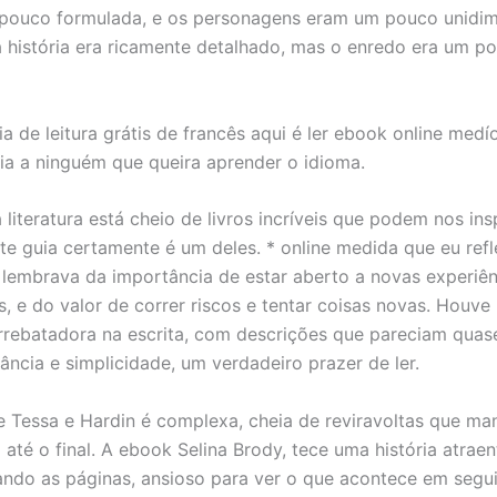
pouco formulada, e os personagens eram um pouco unidim
história era ricamente detalhado, mas o enredo era um p
a de leitura grátis de francês aqui é ler ebook online medí
a a ninguém que queira aprender o idioma.
literatura está cheio de livros incríveis que podem nos insp
ste guia certamente é um deles. * online medida que eu refl
e lembrava da importância de estar aberto a novas experiên
s, e do valor de correr riscos e tentar coisas novas. Hou
rrebatadora na escrita, com descrições que pareciam quas
ância e simplicidade, um verdadeiro prazer de ler.
de Tessa e Hardin é complexa, cheia de reviravoltas que m
 até o final. A ebook Selina Brody, tece uma história atrae
ndo as páginas, ansioso para ver o que acontece em segui