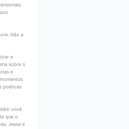
ensionais.
ouco
ocre. Não a
irar e
etia sobre o
cias e
ve momentos
e poéticas
antêm você
nte que o
da. Jesse e