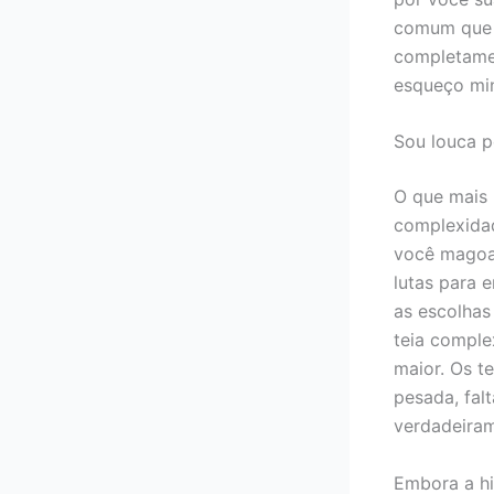
comum que m
completame
esqueço min
Sou louca p
O que mais 
complexidad
você magoam
lutas para 
as escolhas
teia comple
maior. Os t
pesada, falt
verdadeiram
Embora a hi