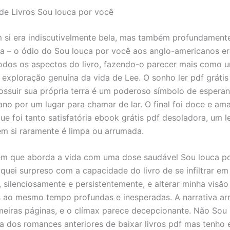
de Livros Sou louca por você
m si era indiscutivelmente bela, mas também profundament
a – o ódio do Sou louca por você aos anglo-americanos er
dos os aspectos do livro, fazendo-o parecer mais como u
exploração genuína da vida de Lee. O sonho ler pdf gráti
ossuir sua própria terra é um poderoso símbolo de espera
no por um lugar para chamar de lar. O final foi doce e am
ue foi tanto satisfatória ebook grátis pdf desoladora, um 
em si raramente é limpa ou arrumada.
m que aborda a vida com uma dose saudável Sou louca p
fiquei surpreso com a capacidade do livro de se infiltrar e
, silenciosamente e persistentemente, e alterar minha visã
 ao mesmo tempo profundas e inesperadas. A narrativa ar
meiras páginas, e o clímax parece decepcionante. Não Sou 
ra dos romances anteriores de baixar livros pdf mas tenho