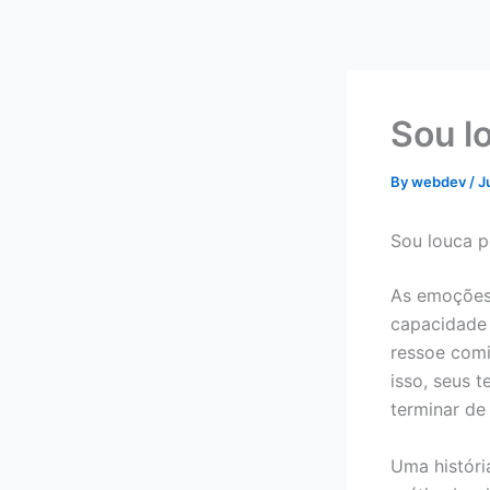
Skip
to
content
Sou l
By
webdev
/
J
Sou louca p
As emoções 
capacidade 
ressoe comi
isso, seus
terminar de 
Uma históri