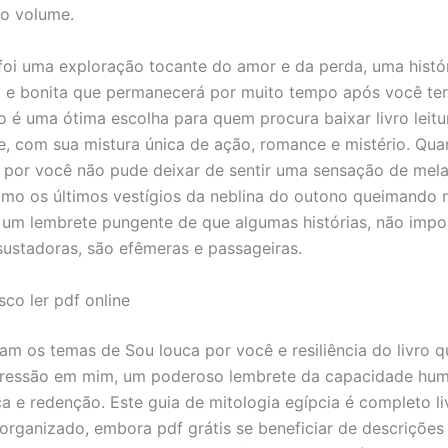
o volume.
 foi uma exploração tocante do amor e da perda, uma histó
 e bonita que permanecerá por muito tempo após você te
vro é uma ótima escolha para quem procura baixar livro leitu
e, com sua mistura única de ação, romance e mistério. Qua
 por você não pude deixar de sentir uma sensação de mel
omo os últimos vestígios da neblina do outono queimando n
 um lembrete pungente de que algumas histórias, não impo
sustadoras, são efêmeras e passageiras.
sco ler pdf online
oram os temas de Sou louca por você e resiliência do livro 
pressão em mim, um poderoso lembrete da capacidade hu
a e redenção. Este guia de mitologia egípcia é completo liv
organizado, embora pdf grátis se beneficiar de descrições