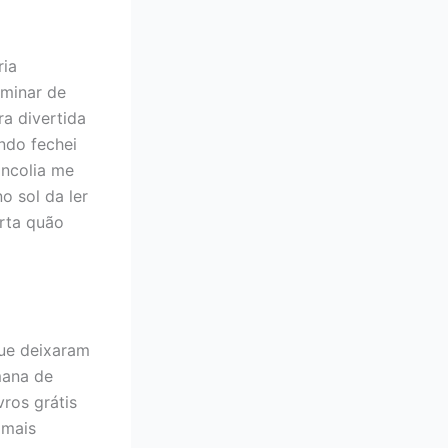
ria
rminar de
ra divertida
ndo fechei
ancolia me
o sol da ler
rta quão
que deixaram
mana de
ros grátis
 mais