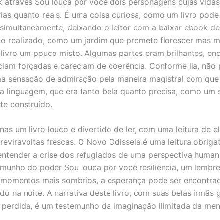
k através Sou louca por você dois personagens cujas vidas
rias quanto reais. É uma coisa curiosa, como um livro pode 
simultaneamente, deixando o leitor com a baixar ebook d
ão realizado, como um jardim que promete florescer mas 
o livro um pouco misto. Algumas partes eram brilhantes, en
ciam forçadas e careciam de coerência. Conforme lia, não 
ma sensação de admiração pela maneira magistral com que
a linguagem, que era tanto bela quanto precisa, como um 
te construído.
enas um livro louco e divertido de ler, com uma leitura de 
 reviravoltas frescas. O Novo Odisseia é uma leitura obriga
ntender a crise dos refugiados de uma perspectiva humana
emunho do poder Sou louca por você resiliência, um lembre
momentos mais sombrios, a esperança pode ser encontr
ndo na noite. A narrativa deste livro, com suas belas irmãs
 perdida, é um testemunho da imaginação ilimitada da me