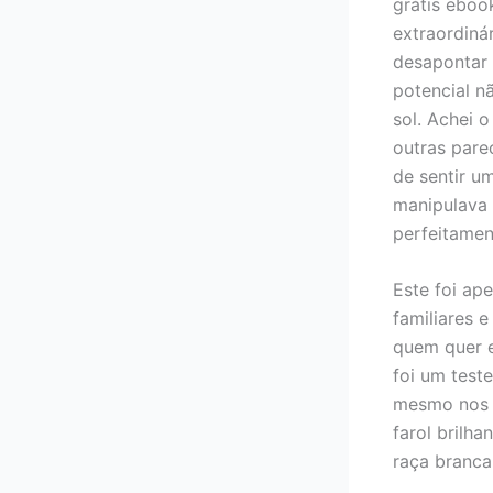
grátis eboo
extraordiná
desapontar 
potencial n
sol. Achei 
outras pare
de sentir u
manipulava 
perfeitamen
Este foi ap
familiares e
quem quer e
foi um test
mesmo nos 
farol brilha
raça branca