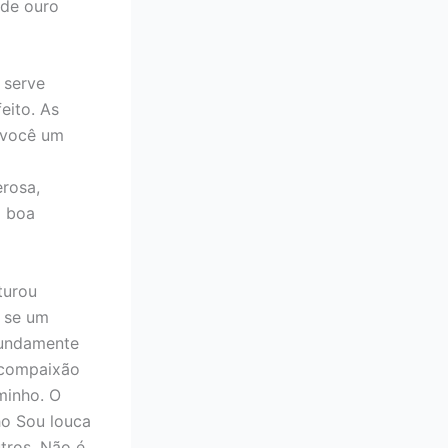
 de ouro
, serve
eito. As
r você um
rosa,
a boa
turou
, se um
fundamente
 compaixão
minho. O
ho Sou louca
tros. Não é