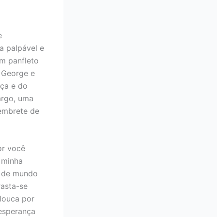
e
a palpável e
m panfleto
s George e
nça e do
argo, uma
lembrete de
or você
m minha
o de mundo
rasta-se
louca por
 esperança