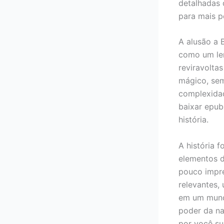
detalhadas d
para mais p
A alusão a B
como um lem
reviravolta
mágico, sem
complexida
baixar epub
história.
A história f
elementos de
pouco impre
relevantes,
em um mundo
poder da na
por você su