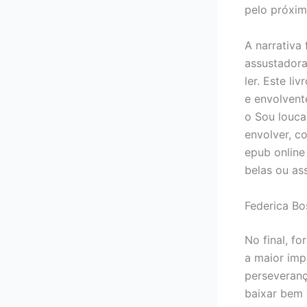
pelo próxim
A narrativa
assustadora
ler. Este li
e envolvent
o Sou louca
envolver, c
epub online
belas ou as
Federica Bo
No final, f
a maior im
perseveranç
baixar bem 