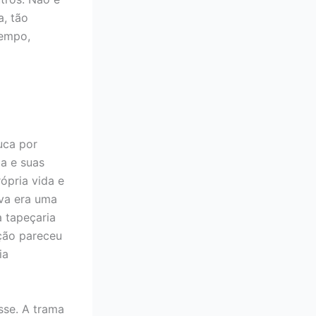
, tão
tempo,
uca por
a e suas
ópria vida e
iva era uma
 tapeçaria
ção pareceu
ia
sse. A trama