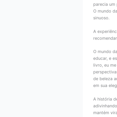
parecia um 
O mundo da 
sinuoso.
A experiênci
recomendari
O mundo da 
educar, e e
livro, eu m
perspectiva
de beleza a
em sua eleg
A história 
adivinhando
mantém vira