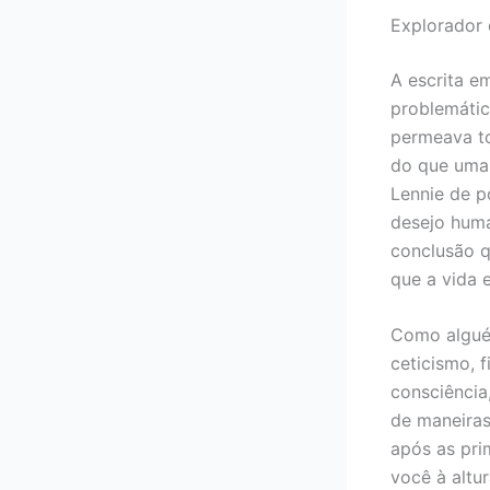
Explorador 
A escrita e
problemátic
permeava to
do que uma 
Lennie de p
desejo huma
conclusão q
que a vida 
Como algué
ceticismo, 
consciência
de maneiras
após as pri
você à altu