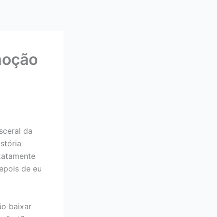
moção
sceral da
stória
xatamente
epois de eu
ão baixar