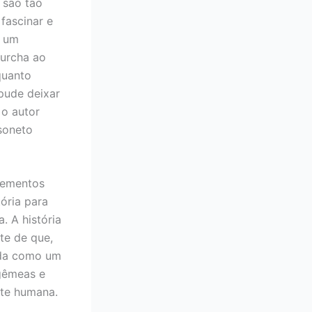
 são tão
fascinar e
e um
murcha ao
quanto
pude deixar
 o autor
soneto
elementos
tória para
. A história
te de que,
ada como um
 gêmeas e
nte humana.