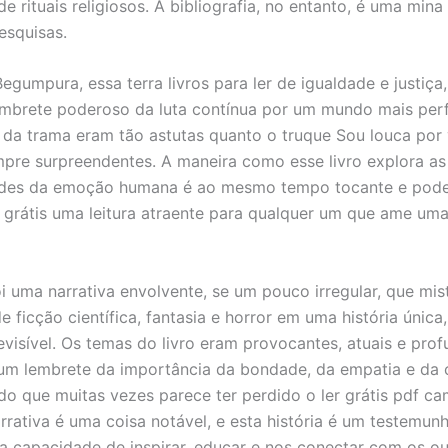
e rituais religiosos. A bibliografia, no entanto, é uma mina
esquisas.
egumpura, essa terra livros para ler de igualdade e justiça
brete poderoso da luta contínua por um mundo mais perf
s da trama eram tão astutas quanto o truque Sou louca po
pre surpreendentes. A maneira como esse livro explora as
des da emoção humana é ao mesmo tempo tocante e pode
 grátis uma leitura atraente para qualquer um que ame um
oi uma narrativa envolvente, se um pouco irregular, que mis
 ficção científica, fantasia e horror em uma história única
visível. Os temas do livro eram provocantes, atuais e pro
 um lembrete da importância da bondade, da empatia e da
 que muitas vezes parece ter perdido o ler grátis pdf ca
rrativa é uma coisa notável, e esta história é um testemun
a capacidade de inspirar, educar e nos conectar com os ou