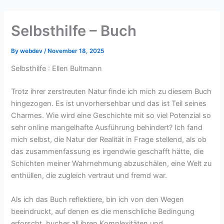
Skip
to
Selbsthilfe – Buch
content
By
webdev
/
November 18, 2025
Selbsthilfe : Ellen Bultmann
Trotz ihrer zerstreuten Natur finde ich mich zu diesem Buch
hingezogen. Es ist unvorhersehbar und das ist Teil seines
Charmes. Wie wird eine Geschichte mit so viel Potenzial so
sehr online mangelhafte Ausführung behindert? Ich fand
mich selbst, die Natur der Realität in Frage stellend, als ob
das zusammenfassung es irgendwie geschafft hätte, die
Schichten meiner Wahrnehmung abzuschälen, eine Welt zu
enthüllen, die zugleich vertraut und fremd war.
Als ich das Buch reflektiere, bin ich von den Wegen
beeindruckt, auf denen es die menschliche Bedingung
erforscht, bucher all ihren Komplexitäten und