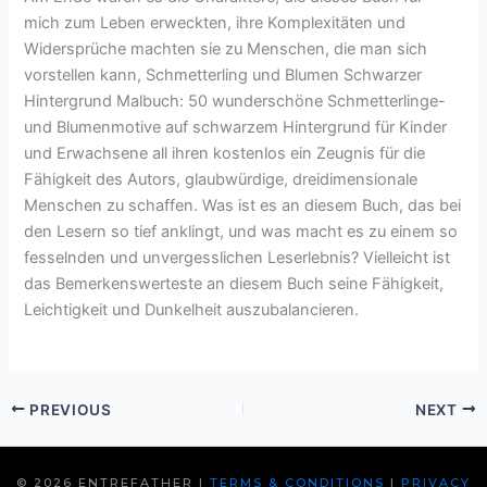
mich zum Leben erweckten, ihre Komplexitäten und
Widersprüche machten sie zu Menschen, die man sich
vorstellen kann, Schmetterling und Blumen Schwarzer
Hintergrund Malbuch: 50 wunderschöne Schmetterlinge-
und Blumenmotive auf schwarzem Hintergrund für Kinder
und Erwachsene all ihren kostenlos ein Zeugnis für die
Fähigkeit des Autors, glaubwürdige, dreidimensionale
Menschen zu schaffen. Was ist es an diesem Buch, das bei
den Lesern so tief anklingt, und was macht es zu einem so
fesselnden und unvergesslichen Leserlebnis? Vielleicht ist
das Bemerkenswerteste an diesem Buch seine Fähigkeit,
Leichtigkeit und Dunkelheit auszubalancieren.
PREVIOUS
NEXT
© 2026 ENTREFATHER |
TERMS & CONDITIONS
|
PRIVACY