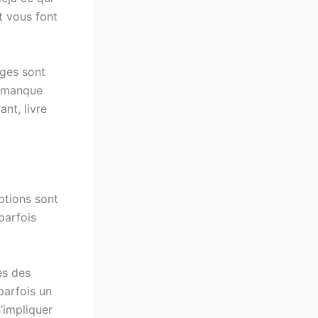
t vous font
nges sont
l manque
ant, livre
ptions sont
parfois
es des
parfois un
s’impliquer