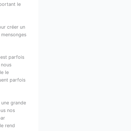
portant le
our créer un
os mensonges
est parfois
i nous
e le
uent parfois
c une grande
Tous nos
par
le rend