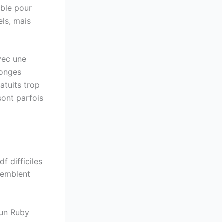
ible pour
els, mais
vec une
songes
atuits trop
sont parfois
f difficiles
 semblent
 un Ruby