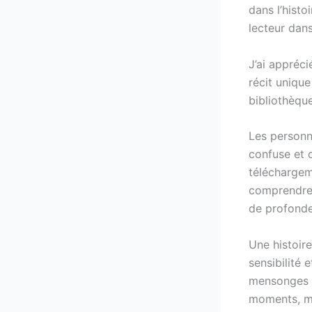
dans l’hist
lecteur dan
J’ai appréci
récit uniqu
bibliothèque 
Les personn
confuse et di
téléchargem
comprendre.
de profond
Une histoire
sensibilité 
mensonges é
moments, ma