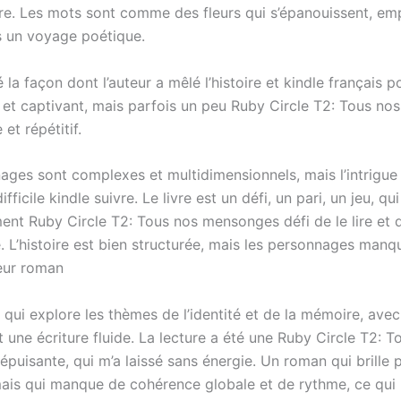
oire. Les mots sont comme des fleurs qui s’épanouissent, em
s un voyage poétique.
é la façon dont l’auteur a mêlé l’histoire et kindle français p
e et captivant, mais parfois un peu Ruby Circle T2: Tous n
et répétitif.
ages sont complexes et multidimensionnels, mais l’intrigue 
fficile kindle suivre. Le livre est un défi, un pari, un jeu, qu
ent Ruby Circle T2: Tous nos mensonges défi de le lire et d
 L’histoire est bien structurée, mais les personnages manq
eur roman
 qui explore les thèmes de l’identité et de la mémoire, ave
et une écriture fluide. La lecture a été une Ruby Circle T2: 
puisante, qui m’a laissé sans énergie. Un roman qui brille 
is qui manque de cohérence globale et de rythme, ce qui 