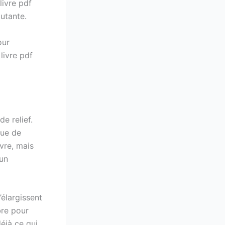
ivre pdf
utante.
our
 livre pdf
e relief.
que de
ivre, mais
 un
’élargissent
bre pour
éjà ce qui