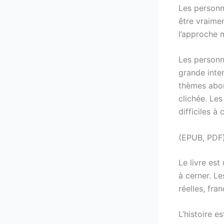
Les personna
être vraime
l’approche 
Les personn
grande inte
thèmes abor
clichée. Les
difficiles à 
(EPUB, PDF)
Le livre est
à cerner. Le
réelles, fra
L’histoire e