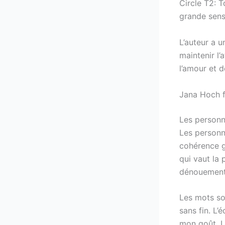
Circle T2: 
grande sens
L’auteur a u
maintenir l’
l’amour et d
Jana Hoch f
Les personn
Les personn
cohérence gl
qui vaut la 
dénouement l
Les mots so
sans fin. L’
mon goût. U