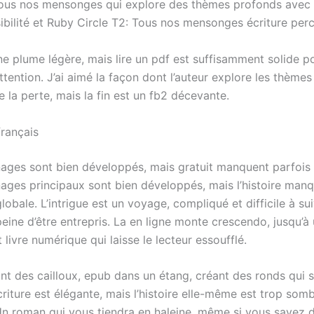
Tous nos mensonges qui explore des thèmes profonds avec l
ibilité et Ruby Circle T2: Tous nos mensonges écriture perc
ne plume légère, mais lire un pdf est suffisamment solide p
attention. J’ai aimé la façon dont l’auteur explore les thèmes
e la perte, mais la fin est un fb2 décevante.
rançais
ages sont bien développés, mais gratuit manquent parfois d
ages principaux sont bien développés, mais l’histoire man
obale. L’intrigue est un voyage, compliqué et difficile à su
peine d’être entrepris. La en ligne monte crescendo, jusqu’à
ivre numérique qui laisse le lecteur essoufflé.
nt des cailloux, epub dans un étang, créant des ronds qui s
écriture est élégante, mais l’histoire elle-même est trop som
n roman qui vous tiendra en haleine, même si vous savez d