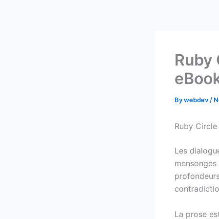
Skip
to
content
Ruby 
eBook
By
webdev
/
N
Ruby Circl
Les dialogu
mensonges m
profondeurs
contradictio
La prose est