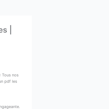
s |
2: Tous nos
un pdf les
 engageante.