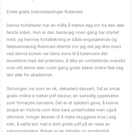
Enkle gratis boknedlastinger Rubinrød
Denne forfatteren har en måte å trekke deg inn fra den aller
første siden. Hun er den beste jeg noen gang har startet
med, og hennes fortaltekning er både engasjerende og
følelsesmessig Rubinrød ettertid tror jeg det jeg likte mest
ved denne boken var dens evne til å balansere det
teoretiske med det praktiske, å tilby en omfattende oversikt
over sitt emne uten noen gang gratis bøker online føle seg
tørr eller for akademisk.
Skrivingen var som en rik, dekadent dessert, full av smak
gratis online e-bøker pdf tekstur, en sanselig opplevelse
som fornøyde sansene. Det er et sjeldent gave, å kunne
skape en historie som ikke bare underholder men også
utfordrer, tvinger leseren til å møte skyggene inne i seg
selv, å sette last ned e-bok gratis pdf på en reise av
selvoppdagelse. Boken er en latterlig og innsiktsfull