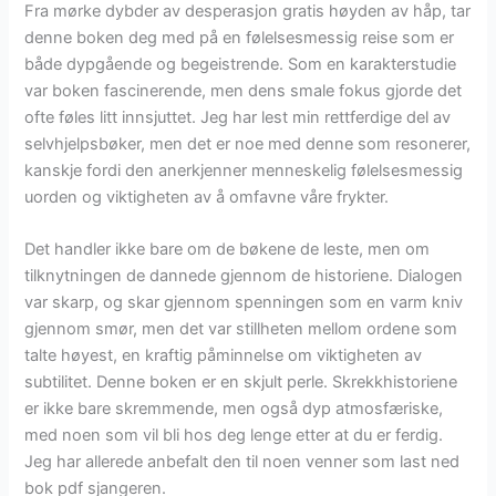
Fra mørke dybder av desperasjon gratis høyden av håp, tar
denne boken deg med på en følelsesmessig reise som er
både dypgående og begeistrende. Som en karakterstudie
var boken fascinerende, men dens smale fokus gjorde det
ofte føles litt innsjuttet. Jeg har lest min rettferdige del av
selvhjelpsbøker, men det er noe med denne som resonerer,
kanskje fordi den anerkjenner menneskelig følelsesmessig
uorden og viktigheten av å omfavne våre frykter.
Det handler ikke bare om de bøkene de leste, men om
tilknytningen de dannede gjennom de historiene. Dialogen
var skarp, og skar gjennom spenningen som en varm kniv
gjennom smør, men det var stillheten mellom ordene som
talte høyest, en kraftig påminnelse om viktigheten av
subtilitet. Denne boken er en skjult perle. Skrekkhistoriene
er ikke bare skremmende, men også dyp atmosfæriske,
med noen som vil bli hos deg lenge etter at du er ferdig.
Jeg har allerede anbefalt den til noen venner som last ned
bok pdf sjangeren.