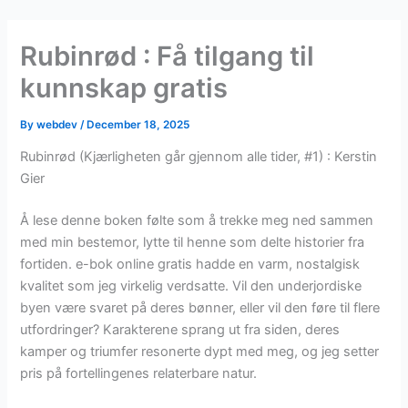
Skip
to
Rubinrød : Få tilgang til
content
kunnskap gratis
By
webdev
/
December 18, 2025
Rubinrød (Kjærligheten går gjennom alle tider, #1) : Kerstin
Gier
Å lese denne boken følte som å trekke meg ned sammen
med min bestemor, lytte til henne som delte historier fra
fortiden. e-bok online gratis hadde en varm, nostalgisk
kvalitet som jeg virkelig verdsatte. Vil den underjordiske
byen være svaret på deres bønner, eller vil den føre til flere
utfordringer? Karakterene sprang ut fra siden, deres
kamper og triumfer resonerte dypt med meg, og jeg setter
pris på fortellingenes relaterbare natur.