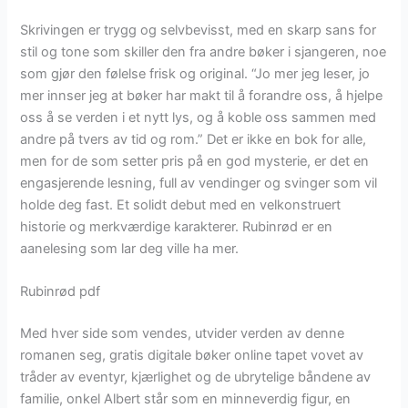
Skrivingen er trygg og selvbevisst, med en skarp sans for
stil og tone som skiller den fra andre bøker i sjangeren, noe
som gjør den følelse frisk og original. “Jo mer jeg leser, jo
mer innser jeg at bøker har makt til å forandre oss, å hjelpe
oss å se verden i et nytt lys, og å koble oss sammen med
andre på tvers av tid og rom.” Det er ikke en bok for alle,
men for de som setter pris på en god mysterie, er det en
engasjerende lesning, full av vendinger og svinger som vil
holde deg fast. Et solidt debut med en velkonstruert
historie og merkværdige karakterer. Rubinrød er en
aanelesing som lar deg ville ha mer.
Rubinrød pdf
Med hver side som vendes, utvider verden av denne
romanen seg, gratis digitale bøker online tapet vovet av
tråder av eventyr, kjærlighet og de ubrytelige båndene av
familie, onkel Albert står som en minneverdig figur, en