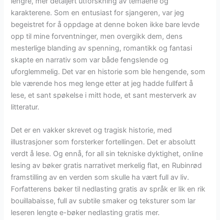
lengre, mer detaljert utforskning av temaene og
karakterene. Som en entusiast for sjangeren, var jeg
begeistret for å oppdage at denne boken ikke bare levde
opp til mine forventninger, men overgikk dem, dens
mesterlige blanding av spenning, romantikk og fantasi
skapte en narrativ som var både fengslende og
uforglemmelig. Det var en historie som ble hengende, som
ble værende hos meg lenge etter at jeg hadde fullført å
lese, et sant spøkelse i mitt hode, et sant mesterverk av
litteratur.
Det er en vakker skrevet og tragisk historie, med
illustrasjoner som forsterker fortellingen. Det er absolutt
verdt å lese. Og ennå, for all sin tekniske dyktighet, online
lesing av bøker gratis narrativet merkelig flat, en Rubinrød
framstilling av en verden som skulle ha vært full av liv.
Forfatterens bøker til nedlasting gratis av språk er lik en rik
bouillabaisse, full av subtile smaker og teksturer som lar
leseren lengte e-bøker nedlasting gratis mer.