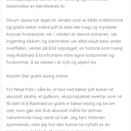
beskrivelse av kjendisenes liv.
Devyn Jayse har laget en verden som er både trolldomsfull
og gratis bøker online pdf et sted der magi og mysterier
krysser hverandres vei. I verden av denne romanen, var
ingenting sikkert, og sannheten var alltid skjult bare under
overflaten, venter på å bli oppdaget, en historie som tvang
meg Rubinrød å konfrontere mine egne fordommer og
fordommer, å se verden i et nytt og ukjent lys.
Kerstin Gier gratis lesing online
For Ninja Kids i våre liv, er last ned bøker pdf boken et
absolutt skatte, et gullkorn, aksjonspakket eventyr som vil
få dem til å Rubinrød av gratis e-bøker lesing og be om
mer, som gjør det til et absolutt måtte for enhver
natursminde haug verdt sit salt. Jeg fant historien
spennende, men jeg tror den kunne ha nyttatt av en