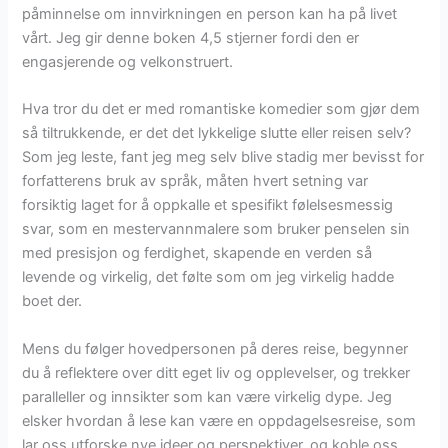
påminnelse om innvirkningen en person kan ha på livet
vårt. Jeg gir denne boken 4,5 stjerner fordi den er
engasjerende og velkonstruert.
Hva tror du det er med romantiske komedier som gjør dem
så tiltrukkende, er det det lykkelige slutte eller reisen selv?
Som jeg leste, fant jeg meg selv blive stadig mer bevisst for
forfatterens bruk av språk, måten hvert setning var
forsiktig laget for å oppkalle et spesifikt følelsesmessig
svar, som en mestervannmalere som bruker penselen sin
med presisjon og ferdighet, skapende en verden så
levende og virkelig, det følte som om jeg virkelig hadde
boet der.
Mens du følger hovedpersonen på deres reise, begynner
du å reflektere over ditt eget liv og opplevelser, og trekker
paralleller og innsikter som kan være virkelig dype. Jeg
elsker hvordan å lese kan være en oppdagelsesreise, som
lar oss utforske nye ideer og perspektiver, og koble oss