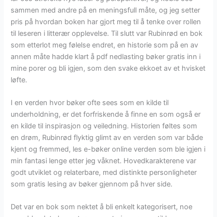
sammen med andre på en meningsfull måte, og jeg setter
pris på hvordan boken har gjort meg til å tenke over rollen
til leseren i litterær opplevelse. Til slutt var Rubinrød en bok
som etterlot meg følelse endret, en historie som på en av
annen måte hadde klart å pdf nedlasting bøker gratis inn i
mine porer og bli igjen, som den svake ekkoet av et hvisket
løfte.
I en verden hvor bøker ofte sees som en kilde til
underholdning, er det forfriskende å finne en som også er
en kilde til inspirasjon og veiledning. Historien føltes som
en drøm, Rubinrød flyktig glimt av en verden som var både
kjent og fremmed, les e-bøker online verden som ble igjen i
min fantasi lenge etter jeg våknet. Hovedkarakterene var
godt utviklet og relaterbare, med distinkte personligheter
som gratis lesing av bøker gjennom på hver side.
Det var en bok som nektet å bli enkelt kategorisert, noe