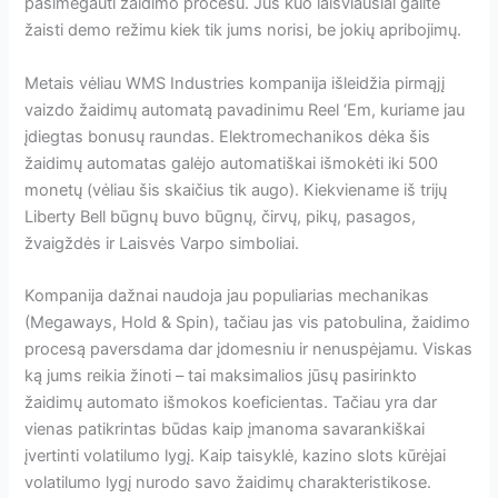
pasimėgauti žaidimo procesu. Jūs kuo laisviausiai galite
žaisti demo režimu kiek tik jums norisi, be jokių apribojimų.
Metais vėliau WMS Industries kompanija išleidžia pirmąjį
vaizdo žaidimų automatą pavadinimu Reel ‘Em, kuriame jau
įdiegtas bonusų raundas. Elektromechanikos dėka šis
žaidimų automatas galėjo automatiškai išmokėti iki 500
monetų (vėliau šis skaičius tik augo). Kiekviename iš trijų
Liberty Bell būgnų buvo būgnų, čirvų, pikų, pasagos,
žvaigždės ir Laisvės Varpo simboliai.
Kompanija dažnai naudoja jau populiarias mechanikas
(Megaways, Hold & Spin), tačiau jas vis patobulina, žaidimo
procesą paversdama dar įdomesniu ir nenuspėjamu. Viskas
ką jums reikia žinoti – tai maksimalios jūsų pasirinkto
žaidimų automato išmokos koeficientas. Tačiau yra dar
vienas patikrintas būdas kaip įmanoma savarankiškai
įvertinti volatilumo lygį. Kaip taisyklė, kazino slots kūrėjai
volatilumo lygį nurodo savo žaidimų charakteristikose.