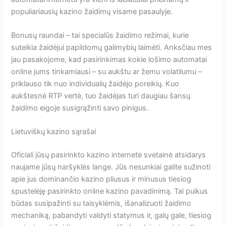
populiariausių kazino žaidimų visame pasaulyje.
Bonusų raundai – tai specialūs žaidimo režimai, kurie
suteikia žaidėjui papildomų galimybių laimėti. Anksčiau mes
jau pasakojome, kad pasirinkimas kokie lošimo automatai
online jums tinkamiausi – su aukštu ar žemu volatilumu –
priklauso tik nuo individualių žaidėjo poreikių. Kuo
aukštesnė RTP vertė, tuo žaidėjas turi daugiau šansų
žaidimo eigoje susigrąžinti savo pinigus.
Lietuviškų kazino sąrašai
Oficiali jūsų pasirinkto kazino internete svetainė atsidarys
naujame jūsų naršyklės lange. Jūs nesunkiai galite sužinoti
apie jus dominančio kazino pliusus ir minusus tiesiog
spustelėję pasirinkto online kazino pavadinimą. Tai puikus
būdas susipažinti su taisyklėmis, išanalizuoti žaidimo
mechaniką, pabandyti valdyti statymus ir, galų gale, tiesiog