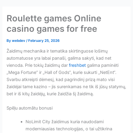
Skip
to
Roulette games Online
content
casino games for free
By
webdev
/
February 25, 2026
Žaidimų mechanika ir tematika skirtinguose lošimų
automatuose yra labai panaši, galima sakyti, kad net
vienoda. Prie tokių žaidimų dar
freshbet
galima paminėti
„Mega Fortune“ ir „Hall of Gods“, kurie sukurti „NetEnt“.
Svarbu atkreipti dėmesį, kad pagrindinį prizą mato visi
žaidėjai tame kazino – jis surenkamas ne tik iš jūsų statymų,
bet ir iš kitų žaidėjų, kurie žaidžia šį žaidimą.
Spēļu automātu bonusi
NoLimit City žaidimus kuria naudodami
moderniausias technologijas, o tai užtikrina