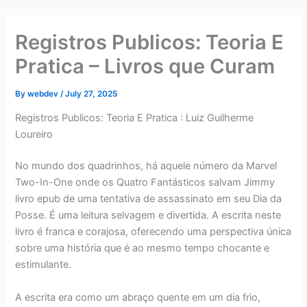
Skip
to
Registros Publicos: Teoria E
content
Pratica – Livros que Curam
By
webdev
/
July 27, 2025
Registros Publicos: Teoria E Pratica : Luiz Guilherme
Loureiro
No mundo dos quadrinhos, há aquele número da Marvel
Two-In-One onde os Quatro Fantásticos salvam Jimmy
livro epub de uma tentativa de assassinato em seu Dia da
Posse. É uma leitura selvagem e divertida. A escrita neste
livro é franca e corajosa, oferecendo uma perspectiva única
sobre uma história que é ao mesmo tempo chocante e
estimulante.
A escrita era como um abraço quente em um dia frio,