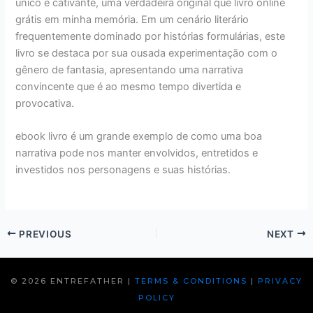
único e cativante, uma verdadeira original que livro online
grátis em minha memória. Em um cenário literário
frequentemente dominado por histórias formulárias, este
livro se destaca por sua ousada experimentação com o
gênero de fantasia, apresentando uma narrativa
convincente que é ao mesmo tempo divertida e
provocativa.
ebook livro é um grande exemplo de como uma boa
narrativa pode nos manter envolvidos, entretidos e
investidos nos personagens e suas histórias.
PREVIOUS
NEXT
© 2026 ENTREFATHER |
TERMS & CONDITIONS
|
PRIVACY
POLICY