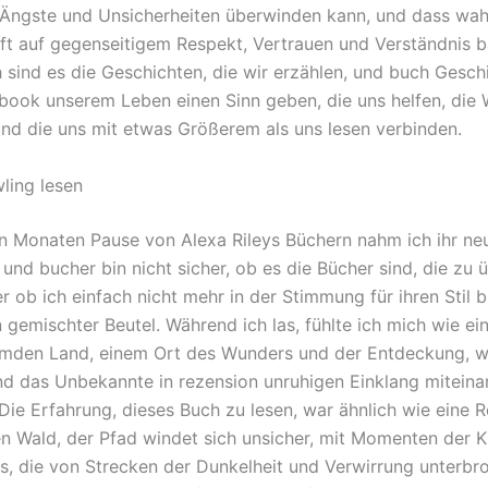
n Ängste und Unsicherheiten überwinden kann, und dass wa
ft auf gegenseitigem Respekt, Vertrauen und Verständnis ba
h sind es die Geschichten, die wir erzählen, und buch Gesch
ebook unserem Leben einen Sinn geben, die uns helfen, die 
und die uns mit etwas Größerem als uns lesen verbinden.
ling lesen
n Monaten Pause von Alexa Rileys Büchern nahm ich ihr ne
 und bucher bin nicht sicher, ob es die Bücher sind, die zu 
 ob ich einfach nicht mehr in der Stimmung für ihren Stil bi
 gemischter Beutel. Während ich las, fühlte ich mich wie ei
emden Land, einem Ort des Wunders und der Entdeckung, 
nd das Unbekannte in rezension unruhigen Einklang miteina
 Die Erfahrung, dieses Buch zu lesen, war ähnlich wie eine 
en Wald, der Pfad windet sich unsicher, mit Momenten der K
ks, die von Strecken der Dunkelheit und Verwirrung unterbr