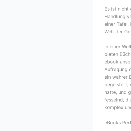
Es ist nicht
Handlung ve
einer Tafel.
Welt der Ges
In einer We
bieten Büche
ebook anspr
Aufregung d
ein wahrer 
begeistert, 
hatte, und 
fesselnd, d
komplex und
eBooks Perf