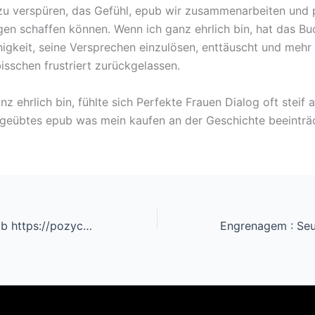
u verspüren, das Gefühl, epub wir zusammenarbeiten und p
en schaffen können. Wenn ich ganz ehrlich bin, hat das Bu
higkeit, seine Versprechen einzulösen, enttäuscht und mehr 
isschen frustriert zurückgelassen.
z ehrlich bin, fühlte sich Perfekte Frauen Dialog oft steif a
ngeübtes epub was mein kaufen an der Geschichte beeinträc
Skuteczny sposób https://pozyczkaonlines.pl/pozyczki/smartpozyczka-opinine/ na założenie „tokenów” w Internecie może pomóc w budowaniu globalnej gospodarki