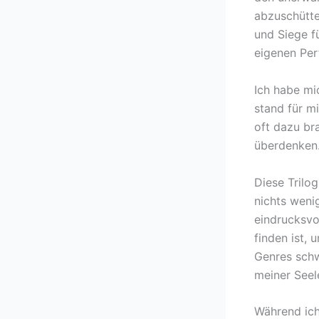
abzuschütte
und Siege fü
eigenen Per
Ich habe mi
stand für m
oft dazu br
überdenken
Diese Trilog
nichts weni
eindrucksvol
finden ist, 
Genres schwe
meiner Seel
Während ich