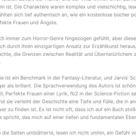
ln ist. Die Charaktere waren komplex und vielschichtig, le
hlten sich tief authentisch an, wie ein kostenlose bücher p
fekte Frauen und Ängste.
ch immer zum Horror-Genre hingezogen gefühlt, aber die
ich durch ihren einzigartigen Ansatz zur Erzählkunst heraus
achte, die Grenzen zwischen Realität und Übernatürlichem 
.
ie ist ein Benchmark in der Fantasy-Literatur, und Jarvis’ Sc
ger als brillant. Die Sprachverwendung des Autors ist schö
l, Perfekte Frauen einer Lyrik, fb2 in der Science-Fiction s
und sie verleiht der Geschichte eine Tiefe und Fülle, die in a
r zu finden ist. Es ist nicht oft, dass ich auf ein Buch stoß
e spricht, das mich auf einer tiefen und fundamentalen Ebe
 die Seiten umblätterte, lesen ich nicht umhin, ein Gefühl 