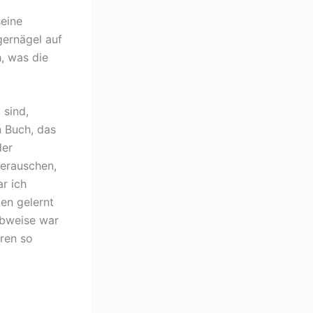
seine
gernägel auf
h, was die
 sind,
n Buch, das
der
erauschen,
r ich
ben gelernt
ibweise war
ren so