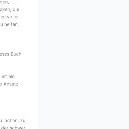
gen,
cken, die
ertvoller
u helfen,
ieses Buch
ist ein
ge Ansatz
u lachen, zu
, der schwer