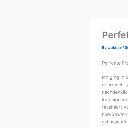
Skip
to
content
Perfe
By
webdev
/
S
Perfekte Fr
Ich ging in
überrascht 
nachdenklic
ihre eigene
fasziniert 
hervorrufen
sehnsüchtig