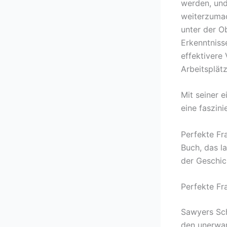
werden, und
weiterzumac
unter der Ob
Erkenntniss
effektivere
Arbeitsplät
Mit seiner 
eine faszin
Perfekte Fra
Buch, das l
der Geschic
Perfekte Fr
Sawyers Schr
den unerwar