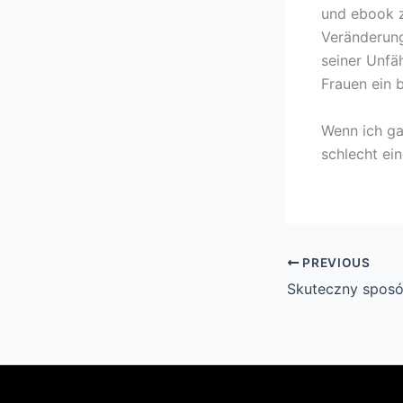
und ebook z
Veränderung
seiner Unfä
Frauen ein b
Wenn ich gan
schlecht ei
PREVIOUS