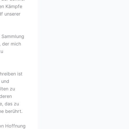
sen Kämpfe
df unserer
se Sammlung
, der mich
zu
hreiben ist
n und
elten zu
nderen
e, das zu
ne berührt.
von Hoffnung