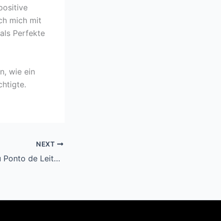
ositive
ch mich mit
als Perfekte
n, wie ein
htigte.
NEXT
Engrenagem : Seu Ponto de Leitura Grátis