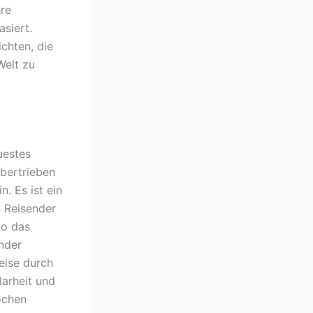
hre
siert.
ichten, die
Welt zu
uestes
übertrieben
n. Es ist ein
n Reisender
wo das
nder
Reise durch
larheit und
ochen