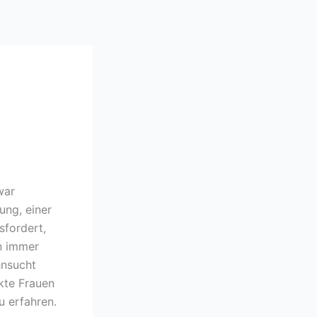
war
ung, einer
sfordert,
on immer
hnsucht
kte Frauen
u erfahren.