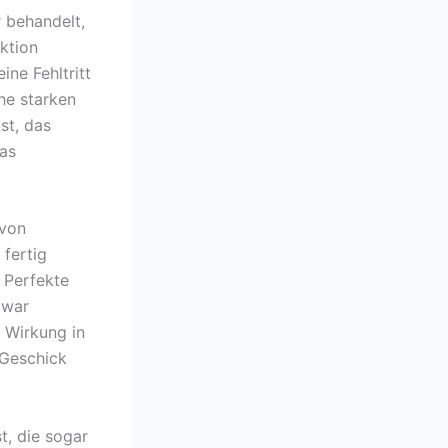
 behandelt,
ktion
ine Fehltritt
che starken
st, das
das
 von
 fertig
d Perfekte
 war
 Wirkung in
 Geschick
t, die sogar