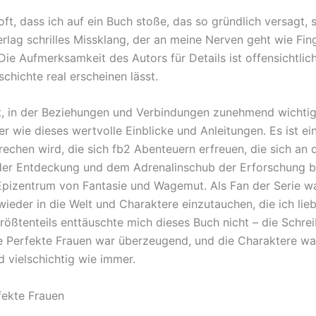
 oft, dass ich auf ein Buch stoße, das so gründlich versagt, 
rlag schrilles Missklang, der an meine Nerven geht wie Fin
 Die Aufmerksamkeit des Autors für Details ist offensichtlic
chichte real erscheinen lässt.
lt, in der Beziehungen und Verbindungen zunehmend wichtig
r wie dieses wertvolle Einblicke und Anleitungen. Es ist ei
echen wird, die sich fb2 Abenteuern erfreuen, die sich an 
er Entdeckung und dem Adrenalinschub der Erforschung b
Epizentrum von Fantasie und Wagemut. Als Fan der Serie wa
wieder in die Welt und Charaktere einzutauchen, die ich lie
größtenteils enttäuschte mich dieses Buch nicht – die Schre
ie Perfekte Frauen war überzeugend, und die Charaktere wa
 vielschichtig wie immer.
ekte Frauen