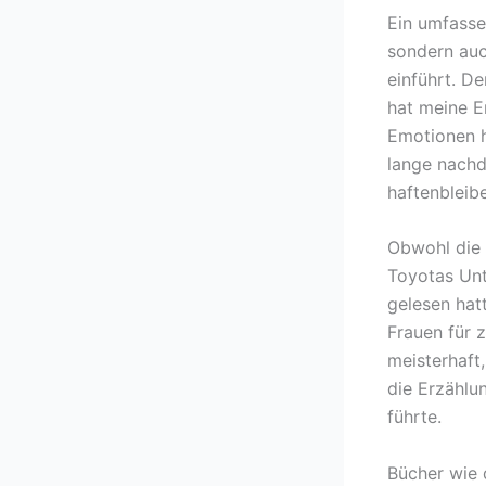
Ein umfasse
sondern auc
einführt. De
hat meine Er
Emotionen h
lange nachd
haftenbleib
Obwohl die 
Toyotas Unt
gelesen hat
Frauen für 
meisterhaft
die Erzählun
führte.
Bücher wie d