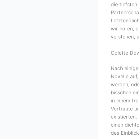
die tiefste
Partnerscha
Letztendlic
wir hören, 
verstehen, 
Colette Dow
Nach einige
Novelle auf,
werden, oder
bisschen ein
in einem fr
Vertraute u
existierten.
einen dicht
des Einblic