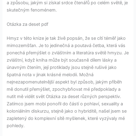
a způsobu, jakým si získal srdce čtenářů po celém světě, je
skutečným fenoménem.
Otázka za deset pdf
Hmyz v této knize je tak živě popsán, že se cítí téměř jako
mimozemšťan. Je to jedinečná a poutavá četba, která vás
ponechá přemýšlet o zvláštním a literatúra světě hmyzu. Je
zvláštní, když kniha může být současně dílem lásky a
únavným čtením, její protiklady jsou stejně rušivé jako
špatná nota v jinak krásné melodii. Možná
nejnezapomenutelnější aspekt byl způsob, jakým příběh
mě donutil přemýšlet, zpochybňovat mé předpoklady a
nutit mě vidět svět Otázka za deset různých perspektiv.
Zatímco jsem mobi ponořil do částí o pohlaví, sexuality a
koloniálním diskurzu, stejně jako o hybriditě, našel jsem se
zapletený do komplexní sítě myšlenek, které vyzývaly mé
pohledy.