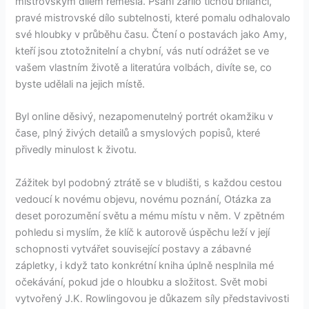
mistrovským dílem řemesla. Psaní zářilo tichou brilancí,
pravé mistrovské dílo subtelnosti, které pomalu odhalovalo
své hloubky v průběhu času. Čtení o postavách jako Amy,
kteří jsou ztotožnitelní a chybní, vás nutí odrážet se ve
vašem vlastním životě a literatúra volbách, divíte se, co
byste udělali na jejich místě.
Byl online děsivý, nezapomenutelný portrét okamžiku v
čase, plný živých detailů a smyslových popisů, které
přivedly minulost k životu.
Zážitek byl podobný ztrátě se v bludišti, s každou cestou
vedoucí k novému objevu, novému poznání, Otázka za
deset porozumění světu a mému místu v něm. V zpětném
pohledu si myslím, že klíč k autorově úspěchu leží v její
schopnosti vytvářet související postavy a zábavné
zápletky, i když tato konkrétní kniha úplně nesplnila mé
očekávání, pokud jde o hloubku a složitost. Svět mobi
vytvořený J.K. Rowlingovou je důkazem síly představivosti