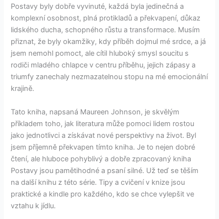
Postavy byly dobře vyvinuté, každá byla jedinečná a
komplexní osobnost, plná protikladů a překvapení, důkaz
lidského ducha, schopného růstu a transformace. Musím
přiznat, že byly okamžiky, kdy příběh dojmul mé srdce, a já
jsem nemohl pomoct, ale cítil hluboký smysl soucitu s
rodiči mladého chlapce v centru příběhu, jejich zápasy a
triumfy zanechaly nezmazatelnou stopu na mé emocionální
krajině.
Tato kniha, napsaná Maureen Johnson, je skvělým
příkladem toho, jak literatura může pomoci lidem rostou
jako jednotlivci a získávat nové perspektivy na život. Byl
jsem příjemně překvapen tímto kniha. Je to nejen dobré
čtení, ale hluboce pohyblivý a dobře zpracovaný kniha
Postavy jsou pamětihodné a psaní silné. Už teď se těším
na další knihu z této série. Tipy a cvičení v knize jsou
praktické a kindle pro každého, kdo se chce vylepšit ve
vztahu k jídlu.