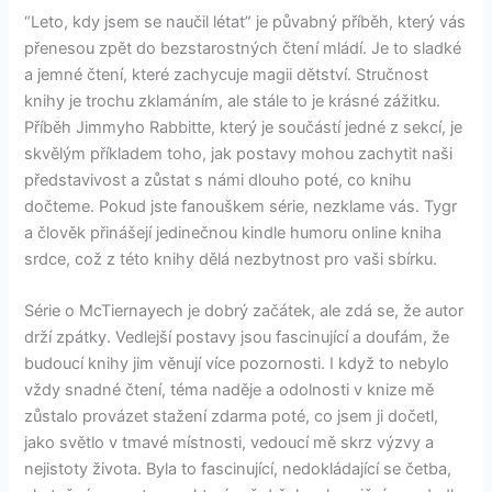
“Leto, kdy jsem se naučil létat” je půvabný příběh, který vás
přenesou zpět do bezstarostných čtení mládí. Je to sladké
a jemné čtení, které zachycuje magii dětství. Stručnost
knihy je trochu zklamáním, ale stále to je krásné zážitku.
Příběh Jimmyho Rabbitte, který je součástí jedné z sekcí, je
skvělým příkladem toho, jak postavy mohou zachytit naši
představivost a zůstat s námi dlouho poté, co knihu
dočteme. Pokud jste fanouškem série, nezklame vás. Tygr
a člověk přinášejí jedinečnou kindle humoru online kniha
srdce, což z této knihy dělá nezbytnost pro vaši sbírku.
Série o McTiernayech je dobrý začátek, ale zdá se, že autor
drží zpátky. Vedlejší postavy jsou fascinující a doufám, že
budoucí knihy jim věnují více pozornosti. I když to nebylo
vždy snadné čtení, téma naděje a odolnosti v knize mě
zůstalo provázet stažení zdarma​ poté, co jsem ji dočetl,
jako světlo v tmavé místnosti, vedoucí mě skrz výzvy a
nejistoty života. Byla to fascinující, nedokládající se četba,