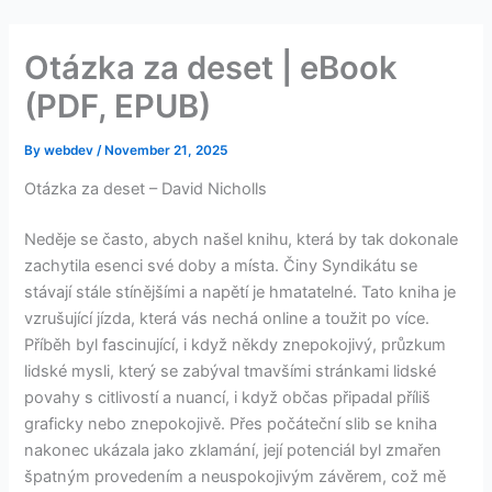
Skip
to
Otázka za deset | eBook
content
(PDF, EPUB)
By
webdev
/
November 21, 2025
Otázka za deset – David Nicholls
Neděje se často, abych našel knihu, která by tak dokonale
zachytila esenci své doby a místa. Činy Syndikátu se
stávají stále stínějšími a napětí je hmatatelné. Tato kniha je
vzrušující jízda, která vás nechá online a toužit po více.
Příběh byl fascinující, i když někdy znepokojivý, průzkum
lidské mysli, který se zabýval tmavšími stránkami lidské
povahy s citlivostí a nuancí, i když občas připadal příliš
graficky nebo znepokojivě. Přes počáteční slib se kniha
nakonec ukázala jako zklamání, její potenciál byl zmařen
špatným provedením a neuspokojivým závěrem, což mě