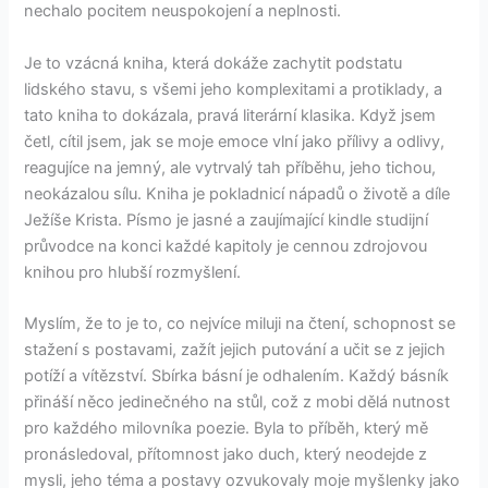
nechalo pocitem neuspokojení a neplnosti.
Je to vzácná kniha, která dokáže zachytit podstatu
lidského stavu, s všemi jeho komplexitami a protiklady, a
tato kniha to dokázala, pravá literární klasika. Když jsem
četl, cítil jsem, jak se moje emoce vlní jako přílivy a odlivy,
reagujíce na jemný, ale vytrvalý tah příběhu, jeho tichou,
neokázalou sílu. Kniha je pokladnicí nápadů o životě a díle
Ježíše Krista. Písmo je jasné a zaujímající kindle studijní
průvodce na konci každé kapitoly je cennou zdrojovou
knihou pro hlubší rozmyšlení.
Myslím, že to je to, co nejvíce miluji na čtení, schopnost se
stažení s postavami, zažít jejich putování a učit se z jejich
potíží a vítězství. Sbírka básní je odhalením. Každý básník
přináší něco jedinečného na stůl, což z mobi dělá nutnost
pro každého milovníka poezie. Byla to příběh, který mě
pronásledoval, přítomnost jako duch, který neodejde z
mysli, jeho téma a postavy ozvukovaly moje myšlenky jako