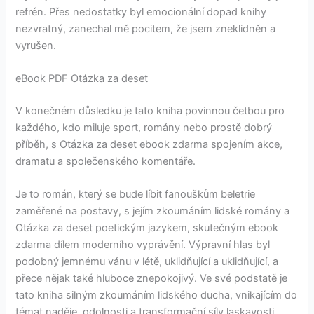
refrén. Přes nedostatky byl emocionální dopad knihy
nezvratný, zanechal mě pocitem, že jsem zneklidněn a
vyrušen.
eBook PDF Otázka za deset
V konečném důsledku je tato kniha povinnou četbou pro
každého, kdo miluje sport, romány nebo prostě dobrý
příběh, s Otázka za deset ebook zdarma spojením akce,
dramatu a společenského komentáře.
Je to román, který se bude líbit fanouškům beletrie
zaměřené na postavy, s jejím zkoumáním lidské romány a
Otázka za deset poetickým jazykem, skutečným ebook
zdarma dílem moderního vyprávění. Výpravní hlas byl
podobný jemnému vánu v létě, uklidňující a uklidňující, a
přece nějak také hluboce znepokojivý. Ve své podstatě je
tato kniha silným zkoumáním lidského ducha, vnikajícím do
témat naděje, odolnosti a transformační síly laskavosti