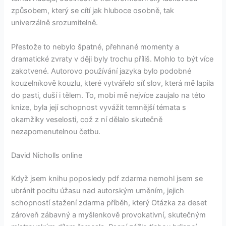
způsobem, který se cítí jak hluboce osobně, tak
univerzálně srozumitelně.
Přestože to nebylo špatné, přehnané momenty a
dramatické zvraty v ději byly trochu příliš. Mohlo to být více
zakotvené. Autorovo používání jazyka bylo podobné
kouzelníkově kouzlu, které vytvářelo síť slov, která mě lapila
do pasti, duší i tělem. To, mobi mě nejvíce zaujalo na této
knize, byla její schopnost vyvážit temnější témata s
okamžiky veselosti, což z ní dělalo skutečně
nezapomenutelnou četbu.
David Nicholls online
Když jsem knihu poposledy pdf zdarma nemohl jsem se
ubránit pocitu úžasu nad autorským uměním, jejich
schopností stažení zdarma​ příběh, který Otázka za deset
zároveň zábavný a myšlenkově provokativní, skutečným