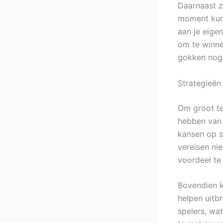
Daarnaast zi
moment kunt
aan je eige
om te winne
gokken nog
Strategieën
Om groot te
hebben van d
kansen op s
vereisen ni
voordeel te
Bovendien k
helpen uitb
spelers, wa