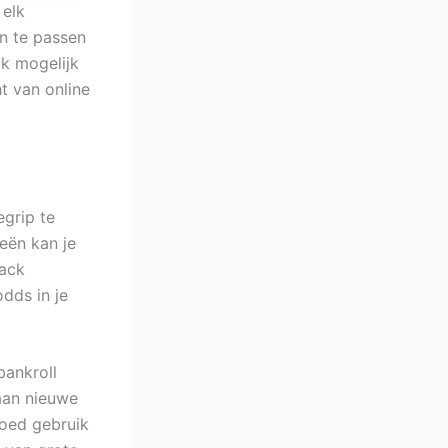
 elk
n te passen
k mogelijk
t van online
egrip te
ieën kan je
jack
dds in je
bankroll
 aan nieuwe
goed gebruik