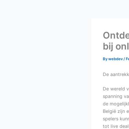
Skip
to
content
Ontde
bij on
By
webdev
/
F
De aantrekk
De wereld v
spanning va
de mogelijk
België zijn 
spelers kun
tot live dea