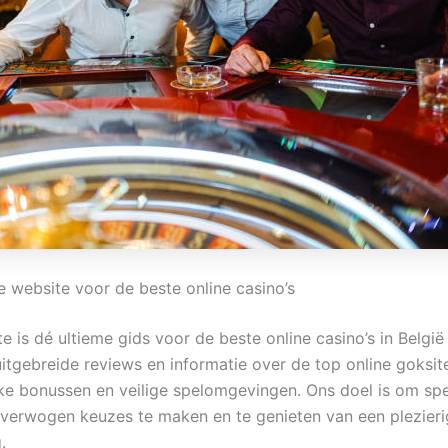
 website voor de beste online casino’s
e is dé ultieme gids voor de beste online casino’s in Belgi
itgebreide reviews en informatie over de top online goksite
jke bonussen en veilige spelomgevingen. Ons doel is om spe
verwogen keuzes te maken en te genieten van een plezieri
.