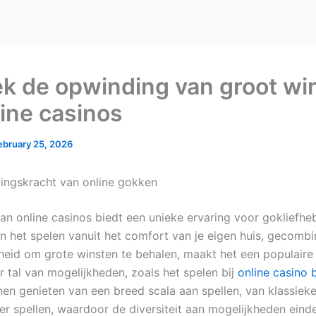
k de opwinding van groot wi
line casinos
ebruary 25, 2026
ingskracht van online gokken
an online casinos biedt een unieke ervaring voor gokliefhe
n het spelen vanuit het comfort van je eigen huis, gecomb
heid om grote winsten te behalen, maakt het een populaire 
er tal van mogelijkheden, zoals het spelen bij
online casino 
nen genieten van een breed scala aan spellen, van klassiek
ler spellen, waardoor de diversiteit aan mogelijkheden einde