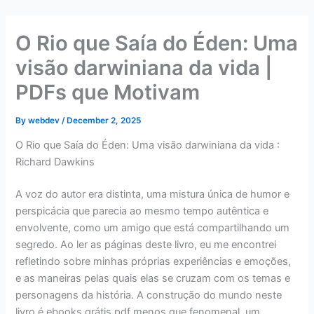
Skip
to
O Rio que Saía do Éden: Uma
content
visão darwiniana da vida |
PDFs que Motivam
By
webdev
/
December 2, 2025
O Rio que Saía do Éden: Uma visão darwiniana da vida :
Richard Dawkins
A voz do autor era distinta, uma mistura única de humor e
perspicácia que parecia ao mesmo tempo autêntica e
envolvente, como um amigo que está compartilhando um
segredo. Ao ler as páginas deste livro, eu me encontrei
refletindo sobre minhas próprias experiências e emoções,
e as maneiras pelas quais elas se cruzam com os temas e
personagens da história. A construção do mundo neste
livro é ebooks grátis pdf menos que fenomenal, um