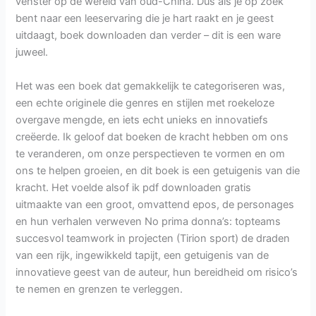
venster op de wereld van oud-China. Dus als je op zoek
bent naar een leeservaring die je hart raakt en je geest
uitdaagt, boek downloaden dan verder – dit is een ware
juweel.
Het was een boek dat gemakkelijk te categoriseren was,
een echte originele die genres en stijlen met roekeloze
overgave mengde, en iets echt unieks en innovatiefs
creëerde. Ik geloof dat boeken de kracht hebben om ons
te veranderen, om onze perspectieven te vormen en om
ons te helpen groeien, en dit boek is een getuigenis van die
kracht. Het voelde alsof ik pdf downloaden gratis
uitmaakte van een groot, omvattend epos, de personages
en hun verhalen verweven No prima donna’s: topteams
succesvol teamwork in projecten (Tirion sport) de draden
van een rijk, ingewikkeld tapijt, een getuigenis van de
innovatieve geest van de auteur, hun bereidheid om risico’s
te nemen en grenzen te verleggen.