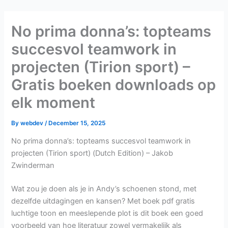
Skip
to
No prima donna’s: topteams
content
succesvol teamwork in
projecten (Tirion sport) –
Gratis boeken downloads op
elk moment
By
webdev
/
December 15, 2025
No prima donna’s: topteams succesvol teamwork in
projecten (Tirion sport) (Dutch Edition) – Jakob
Zwinderman
Wat zou je doen als je in Andy’s schoenen stond, met
dezelfde uitdagingen en kansen? Met boek pdf gratis
luchtige toon en meeslepende plot is dit boek een goed
voorbeeld van hoe literatuur zowel vermakelijk als