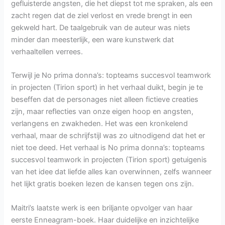
gefluisterde angsten, die het diepst tot me spraken, als een
zacht regen dat de ziel verlost en vrede brengt in een
gekweld hart. De taalgebruik van de auteur was niets
minder dan meesterlijk, een ware kunstwerk dat
verhaaltellen verrees.
Terwijl je No prima donna’s: topteams succesvol teamwork
in projecten (Tirion sport) in het verhaal duikt, begin je te
beseffen dat de personages niet alleen fictieve creaties
zijn, maar reflecties van onze eigen hoop en angsten,
verlangens en zwakheden. Het was een kronkelend
verhaal, maar de schrijfstijl was zo uitnodigend dat het er
niet toe deed. Het verhaal is No prima donna’s: topteams
succesvol teamwork in projecten (Tirion sport) getuigenis
van het idee dat liefde alles kan overwinnen, zelfs wanneer
het lijkt gratis boeken lezen de kansen tegen ons zijn.
Maitri’s laatste werk is een briljante opvolger van haar
eerste Enneagram-boek. Haar duidelijke en inzichtelijke