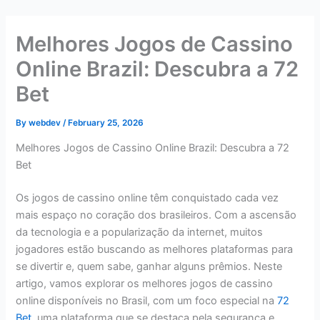
Skip
to
Melhores Jogos de Cassino
content
Online Brazil: Descubra a 72
Bet
By
webdev
/
February 25, 2026
Melhores Jogos de Cassino Online Brazil: Descubra a 72
Bet
Os jogos de cassino online têm conquistado cada vez
mais espaço no coração dos brasileiros. Com a ascensão
da tecnologia e a popularização da internet, muitos
jogadores estão buscando as melhores plataformas para
se divertir e, quem sabe, ganhar alguns prêmios. Neste
artigo, vamos explorar os melhores jogos de cassino
online disponíveis no Brasil, com um foco especial na
72
Bet
, uma plataforma que se destaca pela segurança e