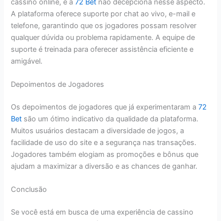
cassino online, e a
72 Bet
não decepciona nesse aspecto.
A plataforma oferece suporte por chat ao vivo, e-mail e
telefone, garantindo que os jogadores possam resolver
qualquer dúvida ou problema rapidamente. A equipe de
suporte é treinada para oferecer assistência eficiente e
amigável.
Depoimentos de Jogadores
Os depoimentos de jogadores que já experimentaram a
72
Bet
são um ótimo indicativo da qualidade da plataforma.
Muitos usuários destacam a diversidade de jogos, a
facilidade de uso do site e a segurança nas transações.
Jogadores também elogiam as promoções e bônus que
ajudam a maximizar a diversão e as chances de ganhar.
Conclusão
Se você está em busca de uma experiência de cassino