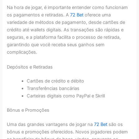
Na hora de jogar, é importante entender como funcionam
os pagamentos e retiradas. A
72 Bet
oferece uma
variedade de métodos de pagamento, desde cartões de
crédito até wallets digitais. As transações são rápidas e
seguras, e a plataforma facilita o processo de retirada,
garantindo que você receba seus ganhos sem
complicações.
Depósitos e Retiradas
Cartões de crédito e débito
Transferências bancárias
Carteiras digitais como PayPal e Skrill
Bônus e Promoções
Uma das grandes vantagens de jogar na
72 Bet
são os
bônus e promoções oferecidos. Novos jogadores podem