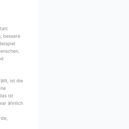
tatt
, bessere
eispiel
Menschen,
nd
lt, ist die
ine
das ist
war ähnlich
rde,