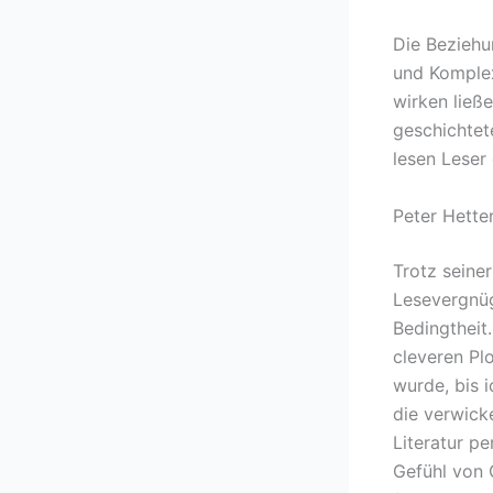
Die Beziehu
und Komplex
wirken ließ
geschichtet
lesen Leser 
Peter Hette
Trotz seine
Lesevergnü
Bedingtheit
cleveren Pl
wurde, bis i
die verwicke
Literatur p
Gefühl von 