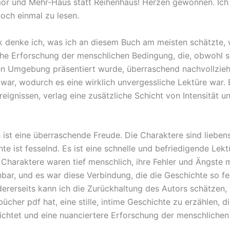
r und Mehr-Haus statt Reihenhaus! Herzen gewonnen. Ich 
noch einmal zu lesen.
k denke ich, was ich an diesem Buch am meisten schätzte, 
he Erforschung der menschlichen Bedingung, die, obwohl si
en Umgebung präsentiert wurde, überraschend nachvollzie
 war, wodurch es eine wirklich unvergessliche Lektüre war. 
reignissen, verlag eine zusätzliche Schicht von Intensität 
 ist eine überraschende Freude. Die Charaktere sind lieben
te ist fesselnd. Es ist eine schnelle und befriedigende Lekt
Charaktere waren tief menschlich, ihre Fehler und Ängste 
hbar, und es war diese Verbindung, die die Geschichte so f
ererseits kann ich die Zurückhaltung des Autors schätzen, 
ücher pdf hat, eine stille, intime Geschichte zu erzählen, d
ichtet und eine nuanciertere Erforschung der menschliche