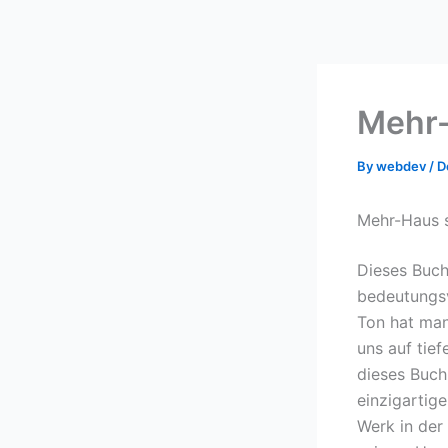
Skip
to
content
Mehr-
By
webdev
/
D
Mehr-Haus s
Dieses Buch 
bedeutungsv
Ton hat man
uns auf tief
dieses Buch 
einzigartig
Werk in der