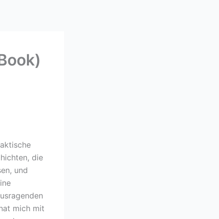
-Book)
daktische
hichten, die
sen, und
ine
ausragenden
hat mich mit