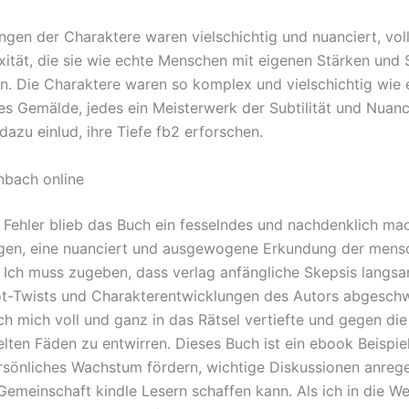
ngen der Charaktere waren vielschichtig und nuanciert, voll
ität, die sie wie echte Menschen mit eigenen Stärken un
en. Die Charaktere waren so komplex und vielschichtig wie e
es Gemälde, jedes ein Meisterwerk der Subtilität und Nuanc
dazu einlud, ihre Tiefe fb2 erforschen.
nbach online
r Fehler blieb das Buch ein fesselndes und nachdenklich m
gen, eine nuanciert und ausgewogene Erkundung der mensc
. Ich muss zugeben, dass verlag anfängliche Skepsis langs
ot-Twists und Charakterentwicklungen des Autors abgesch
ch mich voll und ganz in das Rätsel vertiefte und gegen die 
lten Fäden zu entwirren. Dieses Buch ist ein ebook Beispiel
ersönliches Wachstum fördern, wichtige Diskussionen anreg
Gemeinschaft kindle Lesern schaffen kann. Als ich in die We