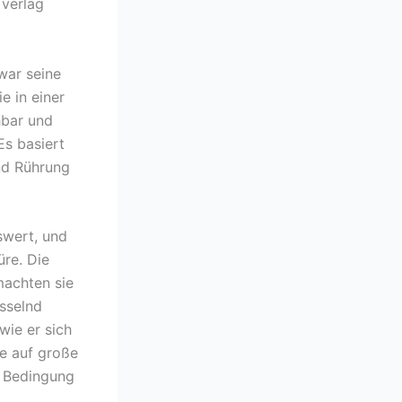
verlag
war seine
e in einer
hbar und
Es basiert
und Rührung
swert, und
üre. Die
machten sie
esselnd
wie er sich
ie auf große
n Bedingung