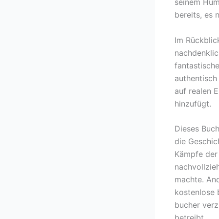
seinem Humo
bereits, es 
Im Rückblic
nachdenklic
fantastisch
authentisch
auf realen E
hinzufügt.
Dieses Buch
die Geschich
Kämpfe der 
nachvollzie
machte. And
kostenlose b
bucher verz
betreibt.