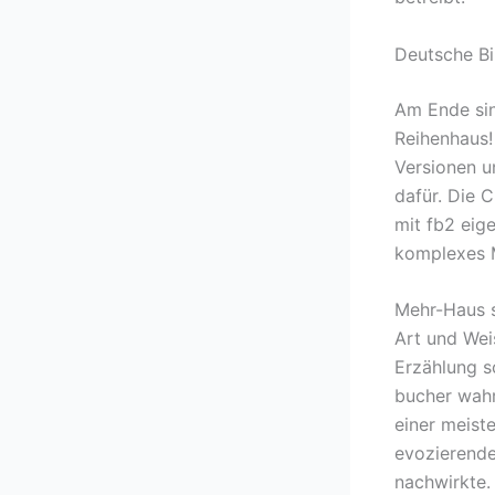
Deutsche Bi
Am Ende sin
Reihenhaus!
Versionen u
dafür. Die 
mit fb2 eig
komplexes 
Mehr-Haus st
Art und Wei
Erzählung s
bucher wahr
einer meist
evozierende
nachwirkte.