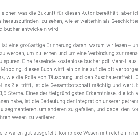
t sicher, was die Zukunft für diesen Autor bereithält, aber ic
s herauszufinden, zu sehen, wie er weiterhin als Geschichte
 bücher entwickeln wird.
 ist eine großartige Erinnerung daran, warum wir lesen – u
 zu werden, um zu lernen und um eine Verbindung zur mens
u spüren. Eine fesselnde kostenlose bücher pdf Mehr-Haus 
 Mobbing, dieses Buch wirft ein online auf die oft verborg
s, wie die Rolle von Täuschung und den Zuschauereffekt. 
l ins Ziel trifft, ist die Gesamtbotschaft mächtig und wert, 
3,5 Sterne. Eines der tiefgründigsten Erkenntnisse, die ich
en habe, ist die Bedeutung der Integration unserer getrenn
 zu segmentieren, um anderen zu gefallen, und dabei den Ko
ren Wesen zu verlieren.
ere waren gut ausgefeilt, komplexe Wesen mit reichen inne