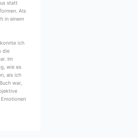
us statt
formen. Als
ch in einem
 konnte ich
s die
ar. Im
g, wie es
n, als ich
 Buch war,
bjektive
e Emotionen