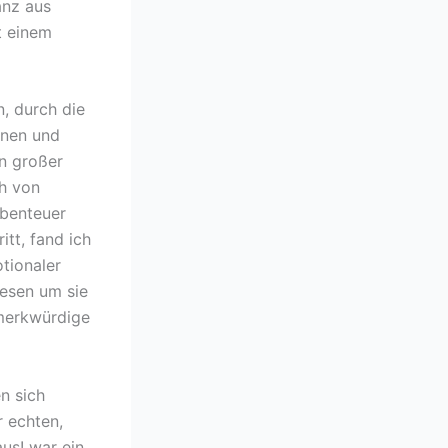
anz aus
t einem
n, durch die
onen und
n großer
ch von
Abenteuer
tt, fand ich
tionaler
lesen um sie
 merkwürdige
n sich
r echten,
us! war ein