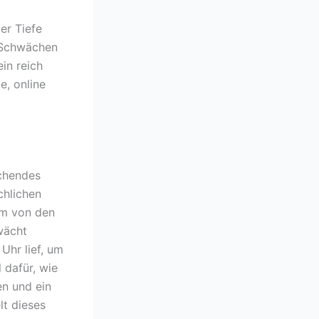
er Tiefe
d Schwächen
in reich
e, online
achendes
hlichen
am von den
wächt
Uhr lief, um
 dafür, wie
en und ein
lt dieses