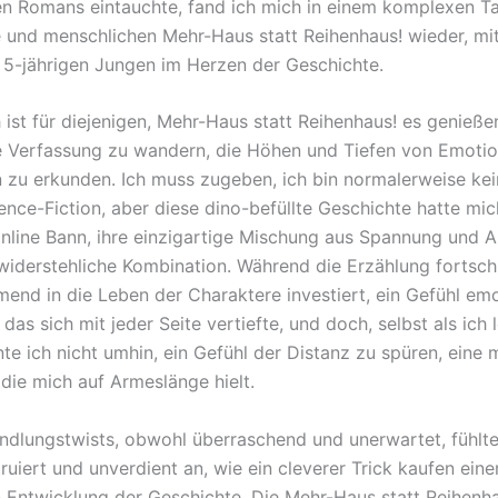
hen Romans eintauchte, fand ich mich in einem komplexen T
 und menschlichen Mehr-Haus statt Reihenhaus! wieder, mi
5-jährigen Jungen im Herzen der Geschichte.
 ist für diejenigen, Mehr-Haus statt Reihenhaus! es genieße
 Verfassung zu wandern, die Höhen und Tiefen von Emoti
 zu erkunden. Ich muss zugeben, ich bin normalerweise kei
ence-Fiction, aber diese dino-befüllte Geschichte hatte mi
nline Bann, ihre einzigartige Mischung aus Spannung und 
widerstehliche Kombination. Während die Erzählung fortschri
end in die Leben der Charaktere investiert, ein Gefühl emo
das sich mit jeder Seite vertiefte, und doch, selbst als ich 
nte ich nicht umhin, ein Gefühl der Distanz zu spüren, eine
 die mich auf Armeslänge hielt.
ndlungstwists, obwohl überraschend und unerwartet, fühlte
uiert und unverdient an, wie ein cleverer Trick kaufen eine
 Entwicklung der Geschichte. Die Mehr-Haus statt Reihenha