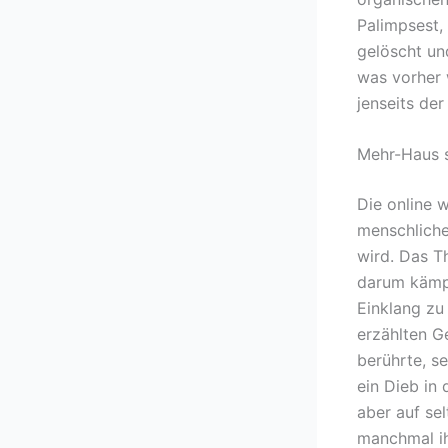
Palimpsest,
gelöscht un
was vorher 
jenseits de
Mehr-Haus s
Die online 
menschliche
wird. Das T
darum kämpf
Einklang zu
erzählten G
berührte, s
ein Dieb in 
aber auf se
manchmal ih