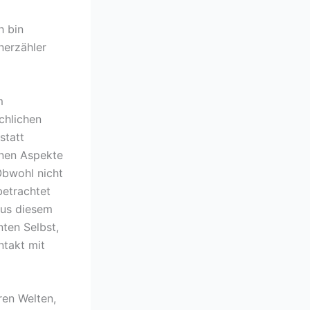
h bin
nerzähler
m
chlichen
statt
enen Aspekte
Obwohl nicht
betrachtet
 aus diesem
ten Selbst,
ntakt mit
ren Welten,