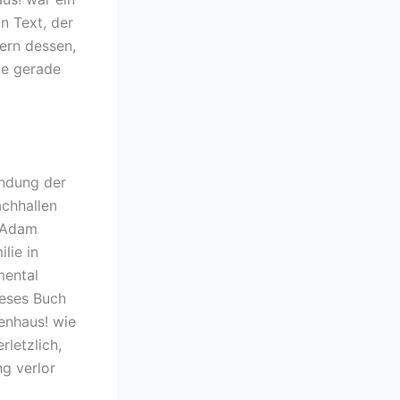
n Text, der
tern dessen,
ie gerade
undung der
achhallen
a Adam
lie in
mental
ieses Buch
enhaus! wie
rletzlich,
g verlor