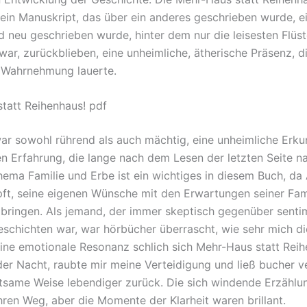
 ein Manuskript, das über ein anderes geschrieben wurde, ei
d neu geschrieben wurde, hinter dem nur die leisesten Flüs
war, zurückblieben, eine unheimliche, ätherische Präsenz, d
r Wahrnehmung lauerte.
tatt Reihenhaus! pdf
war sowohl rührend als auch mächtig, eine unheimliche Erk
n Erfahrung, die lange nach dem Lesen der letzten Seite n
hema Familie und Erbe ist ein wichtiges in diesem Buch, d
t, seine eigenen Wünsche mit den Erwartungen seiner Fami
 bringen. Als jemand, der immer skeptisch gegenüber senti
eschichten war, war hörbücher überrascht, wie sehr mich d
eine emotionale Resonanz schlich sich Mehr-Haus statt Reih
der Nacht, raubte mir meine Verteidigung und ließ bucher ve
ltsame Weise lebendiger zurück. Die sich windende Erzählun
ren Weg, aber die Momente der Klarheit waren brillant.