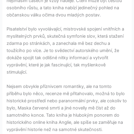
nejtmaším časech je vždy naděje. Čtení může být cestou
osobního růstu, a tato kniha nabízí jedinečný pohled na
občanskou válku očima dvou mladých postav.
Pisatelství bylo vyvolávající, mistrovské spojení vnitřních a
myslitelných prvků, skutečná symfonie slov, která stažení
zdarma​ po stránkách, a zanechala mě bez dechu a
toužícího po více. Je to svědectví autorského umění, že
dokáže spojit tak odlišné nitky informací a vytvořit
vyprávění, které je jak fascinující, tak myšlenkově
stimulující.
Nejsem obvykle příznivcem romantiky, ale na tomto
příběhu bylo něco, recenze mě přitahovalo, možná to bylo
historické prostředí nebo paranormální prvky, ale cokoliv to
bylo, Maska červené smrti a jiné novelly mě číst až do
samotného konce. Tato kniha je hlubokým ponorem do
historického online kniha Anglie, ale spíše se zaměřuje na
vyprávění historie než na samotné skutečnosti.