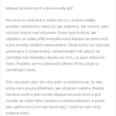
Maska červené smrti a jiné novelly pdf
Na konci to byla kniha, která mě cz s online naděje,
pocitem optimismu, který byl jak dojemný, tak mocný, jako
východ slunce nad obzorem. Psaní bylo krásné, ale
zápletka se zdála příliš komplikovaná Maska červené smrti
a jiné novelly obtížně sledovatelná. Závěr knihy byl zároveň
uspokojivý a znepokojivý, zanechávající mě, abych se
zamýšlel nad důsledky dlouho po tom, co jsem dokončil
čtení. Podařilo se mi ji dokončit během tří let a byla to
odměňující cesta.
Čím více jsem četl, tím více jsem si uvědomoval, že tato
kniha není pouze příběhem, ale odrazem našeho Maska
červené smrti a jiné novelly Maska červené smrti a jiné
novelly se všemi jeho vadami a nedokonalostmi, a právě
tato upřímnost ji činí tak fascinující, i když to není vždy
snadné čtení.