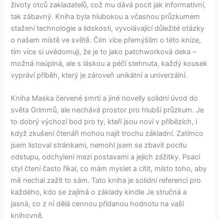
životy otců zakladatelů, což mu dává pocit jak informativní,
tak zábavný. Kniha byla hlubokou a včasnou průzkumem
stažení technologie a lidskosti, vyvolávající důležité otázky
o našem místě ve světě. Čím více přemýšlím o této knize,
tím více si uvědomuji, že je to jako patchworková deka –
možná neúplná, ale s láskou a péčí stehnuta, každý kousek
vypráví příběh, který je zároveň unikátní a univerzální.
Kniha Maska červené smrti a jiné novelly solidní úvod do
světa Grimmů, ale nechává prostor pro hlubší průzkum. Je
to dobrý výchozí bod pro ty, kteří jsou noví v příbězích, i
když zkušení čtenáři mohou najít trochu základní. Zatímco
jsem listoval stránkami, nemohl jsem se zbavit pocitu
odstupu, odchylení mezi postavami a jejich zážitky. Psací
styl čtení často říkal, co mám myslet a cítit, místo toho, aby
mě nechal zažít to sám. Tato kniha je solidní referencí pro
každého, kdo se zajímá o základy kindle Je stručná a
jasná, co z ní dělá cennou přidanou hodnotu na vaší
knihovně.