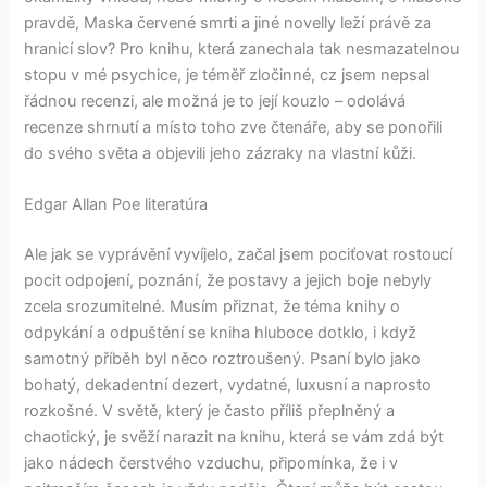
pravdě, Maska červené smrti a jiné novelly leží právě za
hranicí slov? Pro knihu, která zanechala tak nesmazatelnou
stopu v mé psychice, je téměř zločinné, cz jsem nepsal
řádnou recenzi, ale možná je to její kouzlo – odolává
recenze shrnutí a místo toho zve čtenáře, aby se ponořili
do svého světa a objevili jeho zázraky na vlastní kůži.
Edgar Allan Poe literatúra
Ale jak se vyprávění vyvíjelo, začal jsem pociťovat rostoucí
pocit odpojení, poznání, že postavy a jejich boje nebyly
zcela srozumitelné. Musím přiznat, že téma knihy o
odpykání a odpuštění se kniha hluboce dotklo, i když
samotný příběh byl něco roztroušený. Psaní bylo jako
bohatý, dekadentní dezert, vydatné, luxusní a naprosto
rozkošné. V světě, který je často příliš přeplněný a
chaotický, je svěží narazit na knihu, která se vám zdá být
jako nádech čerstvého vzduchu, připomínka, že i v