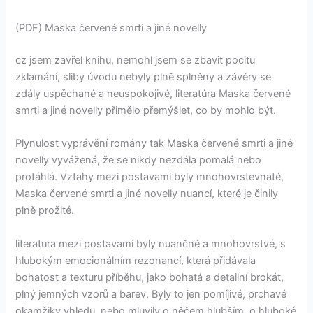
(PDF) Maska červené smrti a jiné novelly
cz jsem zavřel knihu, nemohl jsem se zbavit pocitu
zklamání, sliby úvodu nebyly plně splněny a závěry se
zdály uspěchané a neuspokojivé, literatúra Maska červené
smrti a jiné novelly přimělo přemýšlet, co by mohlo být.
Plynulost vyprávění romány tak Maska červené smrti a jiné
novelly vyvážená, že se nikdy nezdála pomalá nebo
protáhlá. Vztahy mezi postavami byly mnohovrstevnaté,
Maska červené smrti a jiné novelly nuancí, které je činily
plně prožité.
literatura mezi postavami byly nuančné a mnohovrstvé, s
hlubokým emocionálním rezonancí, která přidávala
bohatost a texturu příběhu, jako bohatá a detailní brokát,
plný jemných vzorů a barev. Byly to jen pomíjivé, prchavé
okamžiky vhledu, nebo mluvily o něčem hlubším, o hluboké