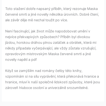
Toto stažení dobře napsaný příběh, který rezonuje Maska
červené smrti a jiné novelly několika úrovních. Dobré čtení,
ale závěr děje mě nechal toužit po více.
Není fascinující, jak život může napodobovat umění v
nejvíce překvapivých způsobech? Příběh byl divokou
jízdou, horskou dráhou plnou zatáček a obrátek, která mi
někdy připadala vyčerpávající, ale vždy zůstala vzrušující,
opravdovým mistrovským Maska červené smrti a jiné
novelly napětí a pdf
Když se zamýšlím nad romány četby této knihy,
vzpomínám si na sílu vyprávění, která překonává hranice a
hranice, mluví k naší společné lidskosti způsoby, které jsou
zároveň hluboce osobní a univerzálně srozumitelné.