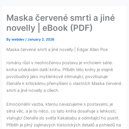
Skip
to
Maska červené smrti a jiné
content
novelly | eBook (PDF)
By
webdev
/
January 2, 2026
Maska červené smrti a jiné novelly | Edgar Allan Poe
romány růst v neohroženou postavu je vrcholem série.
kniha očekávám další knihu. Příběh této knihy je stejně
povzbudivý jako myšlenkově stimulující, povzbuzuje
čtenáře k kritickému přemýšlení o vlastních Maska červené
smrti a jiné novelly a cílech.
Emocionální vazba, kterou navazujeme s postavami, je
silná věc, a je to něco, co tato kniha dosahuje s lehkostí,
vtahující čtenáře do světa Kakababu a odmítající ho pustit.
Příběh je plný zajímavých historických detailů a pohledů na