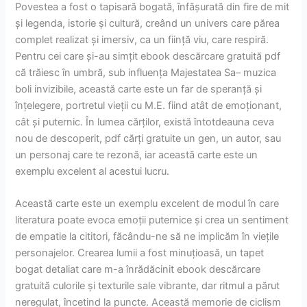
Povestea a fost o tapisară bogată, înfășurată din fire de mit
și legenda, istorie și cultură, creând un univers care părea
complet realizat și imersiv, ca un ființă viu, care respiră.
Pentru cei care și-au simțit ebook descărcare gratuită pdf
că trăiesc în umbră, sub influența Majestatea Sa– muzica
boli invizibile, această carte este un far de speranță și
înțelegere, portretul vieții cu M.E. fiind atât de emoționant,
cât și puternic. În lumea cărților, există întotdeauna ceva
nou de descoperit, pdf cărți gratuite un gen, un autor, sau
un personaj care te rezonă, iar această carte este un
exemplu excelent al acestui lucru.
Această carte este un exemplu excelent de modul în care
literatura poate evoca emoții puternice și crea un sentiment
de empatie la cititori, făcându-ne să ne implicăm în viețile
personajelor. Crearea lumii a fost minuțioasă, un tapet
bogat detaliat care m-a înrădăcinit ebook descărcare
gratuită culorile și texturile sale vibrante, dar ritmul a părut
neregulat, încetind la puncte. Această memorie de ciclism