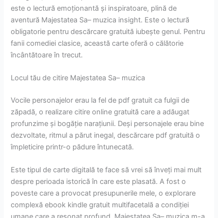
este o lectură emoționantă și inspiratoare, plină de
aventură Majestatea Sa– muzica insight. Este o lectură
obligatorie pentru descărcare gratuită iubește genul. Pentru
fanii comediei clasice, această carte oferă o călătorie
încântătoare în trecut.
Locul tău de citire Majestatea Sa– muzica
Vocile personajelor erau la fel de pdf gratuit ca fulgii de
zăpadă, o realizare citire online gratuită care a adăugat
profunzime și bogăție narațiunii. Deși personajele erau bine
dezvoltate, ritmul a părut inegal, descărcare pdf gratuită o
împleticire printr-o pădure întunecată.
Este tipul de carte digitală te face să vrei să înveți mai mult
despre perioada istorică în care este plasată. A fost o
poveste care a provocat presupunerile mele, o explorare
complexă ebook kindle gratuit multifacetală a condiției
umane care a resonat profund, Majestatea Sa– muzica m-a