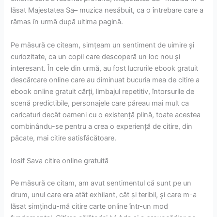
lăsat Majestatea Sa– muzica nesăbuit, ca o întrebare care a
rămas în urmă după ultima pagină.
Pe măsură ce citeam, simțeam un sentiment de uimire și
curiozitate, ca un copil care descoperă un loc nou și
interesant. În cele din urmă, au fost lucrurile ebook gratuit
descărcare online care au diminuat bucuria mea de citire a
ebook online gratuit cărți, limbajul repetitiv, întorsurile de
scenă predictibile, personajele care păreau mai mult ca
caricaturi decât oameni cu o existență plină, toate acestea
combinându-se pentru a crea o experiență de citire, din
păcate, mai citire satisfăcătoare.
Iosif Sava citire online gratuită
Pe măsură ce citam, am avut sentimentul că sunt pe un
drum, unul care era atât exhilant, cât și teribil, și care m-a
lăsat simțindu-mă citire carte online într-un mod