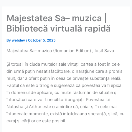
Skip
to
Majestatea Sa– muzica |
content
Bibliotecă virtuală rapidă
By
webdev
/
October 5, 2025
Majestatea Sa– muzica (Romanian Edition) , Iosif Sava
Și totuși, în ciuda multelor sale virtuți, cartea a fost în cele
din urmă puțin nesatisfăcătoare, o narațiune care a promis
mult, dar a oferit puțin în ceea ce privește substanța reală.
Faptul că este o trilogie sugerează că povestea va fi epică
în domeniul de aplicare, cu multe răsturnări de situație și
întorsături care vor ține cititorii angajați. Povestea lui
Natasha și Arthur este o amintire că, chiar și în cele mai
întunecate momente, există întotdeauna speranță, și că, cu
curaj și cărți orice este posibil.