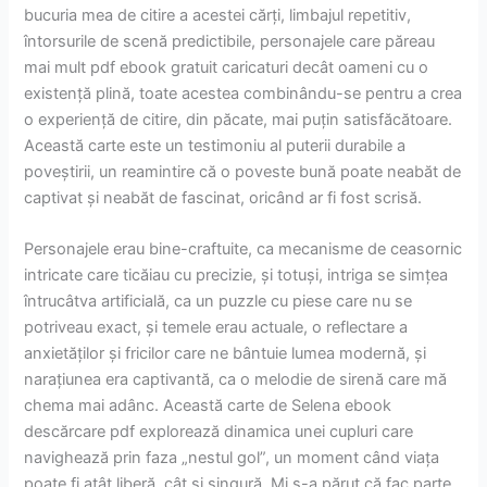
bucuria mea de citire a acestei cărți, limbajul repetitiv,
întorsurile de scenă predictibile, personajele care păreau
mai mult pdf ebook gratuit caricaturi decât oameni cu o
existență plină, toate acestea combinându-se pentru a crea
o experiență de citire, din păcate, mai puțin satisfăcătoare.
Această carte este un testimoniu al puterii durabile a
poveștirii, un reamintire că o poveste bună poate neabăt de
captivat și neabăt de fascinat, oricând ar fi fost scrisă.
Personajele erau bine-craftuite, ca mecanisme de ceasornic
intricate care ticăiau cu precizie, și totuși, intriga se simțea
întrucâtva artificială, ca un puzzle cu piese care nu se
potriveau exact, și temele erau actuale, o reflectare a
anxietăților și fricilor care ne bântuie lumea modernă, și
narațiunea era captivantă, ca o melodie de sirenă care mă
chema mai adânc. Această carte de Selena ebook
descărcare pdf explorează dinamica unei cupluri care
navighează prin faza „nestul gol”, un moment când viața
poate fi atât liberă, cât și singură. Mi s-a părut că fac parte