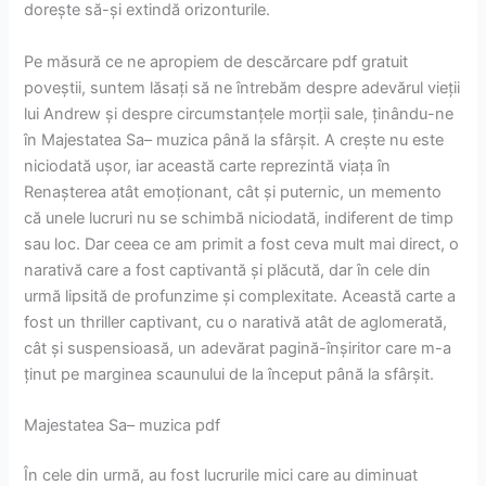
dorește să-și extindă orizonturile.
Pe măsură ce ne apropiem de descărcare pdf gratuit
poveștii, suntem lăsați să ne întrebăm despre adevărul vieții
lui Andrew și despre circumstanțele morții sale, ținându-ne
în Majestatea Sa– muzica până la sfârșit. A crește nu este
niciodată ușor, iar această carte reprezintă viața în
Renașterea atât emoționant, cât și puternic, un memento
că unele lucruri nu se schimbă niciodată, indiferent de timp
sau loc. Dar ceea ce am primit a fost ceva mult mai direct, o
narativă care a fost captivantă și plăcută, dar în cele din
urmă lipsită de profunzime și complexitate. Această carte a
fost un thriller captivant, cu o narativă atât de aglomerată,
cât și suspensioasă, un adevărat pagină-înșiritor care m-a
ținut pe marginea scaunului de la început până la sfârșit.
Majestatea Sa– muzica pdf
În cele din urmă, au fost lucrurile mici care au diminuat