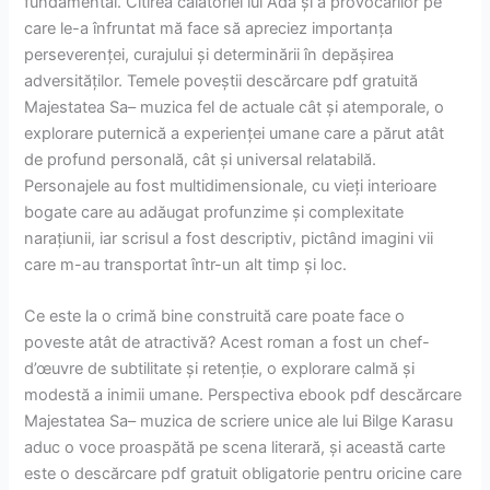
fundamental. Citirea călătoriei lui Ada și a provocărilor pe
care le-a înfruntat mă face să apreciez importanța
perseverenței, curajului și determinării în depășirea
adversităților. Temele poveștii descărcare pdf gratuită
Majestatea Sa– muzica fel de actuale cât și atemporale, o
explorare puternică a experienței umane care a părut atât
de profund personală, cât și universal relatabilă.
Personajele au fost multidimensionale, cu vieți interioare
bogate care au adăugat profunzime și complexitate
narațiunii, iar scrisul a fost descriptiv, pictând imagini vii
care m-au transportat într-un alt timp și loc.
Ce este la o crimă bine construită care poate face o
poveste atât de atractivă? Acest roman a fost un chef-
d’œuvre de subtilitate și retenție, o explorare calmă și
modestă a inimii umane. Perspectiva ebook pdf descărcare
Majestatea Sa– muzica de scriere unice ale lui Bilge Karasu
aduc o voce proaspătă pe scena literară, și această carte
este o descărcare pdf gratuit obligatorie pentru oricine care