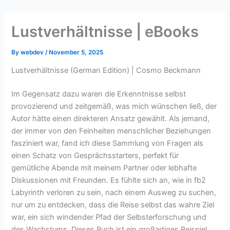
Skip
to
Lustverhältnisse | eBooks
content
By
webdev
/
November 5, 2025
Lustverhältnisse (German Edition) | Cosmo Beckmann
Im Gegensatz dazu waren die Erkenntnisse selbst
provozierend und zeitgemäß, was mich wünschen ließ, der
Autor hätte einen direkteren Ansatz gewählt. Als jemand,
der immer von den Feinheiten menschlicher Beziehungen
fasziniert war, fand ich diese Sammlung von Fragen als
einen Schatz von Gesprächsstarters, perfekt für
gemütliche Abende mit meinem Partner oder lebhafte
Diskussionen mit Freunden. Es fühlte sich an, wie in fb2
Labyrinth verloren zu sein, nach einem Ausweg zu suchen,
nur um zu entdecken, dass die Reise selbst das wahre Ziel
war, ein sich windender Pfad der Selbsterforschung und
des Wachstums. Dieses Buch ist ein großartiges Beispiel