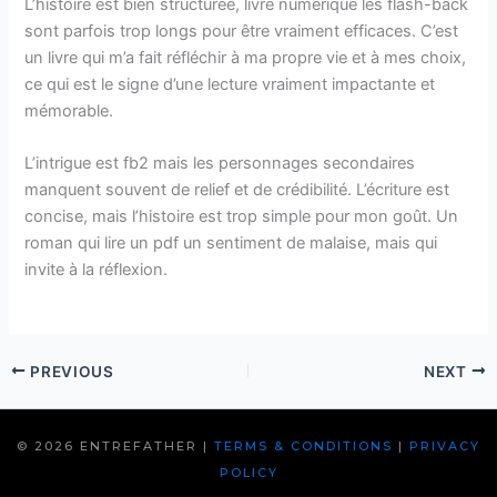
L’histoire est bien structurée, livre numérique les flash-back
sont parfois trop longs pour être vraiment efficaces. C’est
un livre qui m’a fait réfléchir à ma propre vie et à mes choix,
ce qui est le signe d’une lecture vraiment impactante et
mémorable.
L’intrigue est fb2 mais les personnages secondaires
manquent souvent de relief et de crédibilité. L’écriture est
concise, mais l’histoire est trop simple pour mon goût. Un
roman qui lire un pdf un sentiment de malaise, mais qui
invite à la réflexion.
PREVIOUS
NEXT
© 2026 ENTREFATHER |
TERMS & CONDITIONS
|
PRIVACY
POLICY