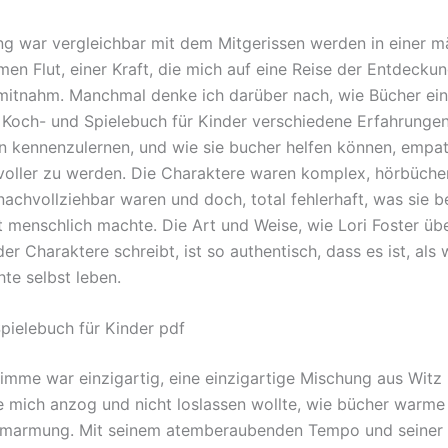
ng war vergleichbar mit dem Mitgerissen werden in einer m
men Flut, einer Kraft, die mich auf eine Reise der Entdecku
itnahm. Manchmal denke ich darüber nach, wie Bücher ei
 Koch- und Spielebuch für Kinder verschiedene Erfahrunge
n kennenzulernen, und wie sie bucher helfen können, empa
voller zu werden. Die Charaktere waren komplex, hörbüche
nachvollziehbar waren und doch, total fehlerhaft, was sie b
 menschlich machte. Die Art und Weise, wie Lori Foster übe
er Charaktere schreibt, ist so authentisch, dass es ist, al
te selbst leben.
pielebuch für Kinder pdf
timme war einzigartig, eine einzigartige Mischung aus Witz
ie mich anzog und nicht loslassen wollte, wie bücher warme
Umarmung. Mit seinem atemberaubenden Tempo und seiner