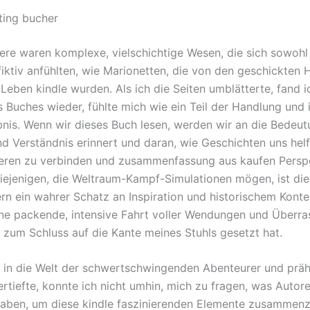
ting bucher
ere waren komplexe, vielschichtige Wesen, die sich sowohl 
 fiktiv anfühlten, wie Marionetten, die von den geschickten
Leben kindle wurden. Als ich die Seiten umblätterte, fand i
s Buches wieder, fühlte mich wie ein Teil der Handlung und 
bnis. Wenn wir dieses Buch lesen, werden wir an die Bedeu
d Verständnis erinnert und daran, wie Geschichten uns hel
eren zu verbinden und zusammenfassung aus kaufen Persp
diejenigen, die Weltraum-Kampf-Simulationen mögen, ist di
rn ein wahrer Schatz an Inspiration und historischem Konte
ne packende, intensive Fahrt voller Wendungen und Überr
s zum Schluss auf die Kante meines Stuhls gesetzt hat.
h in die Welt der schwertschwingenden Abenteurer und präh
ertiefte, konnte ich nicht umhin, mich zu fragen, was Autor
aben, um diese kindle faszinierenden Elemente zusammenz