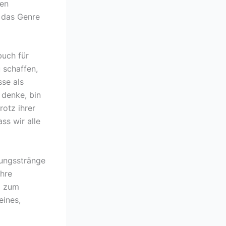
ben
, das Genre
buch für
 schaffen,
sse als
 denke, bin
rotz ihrer
ss wir alle
lungsstränge
hre
ig zum
eines,