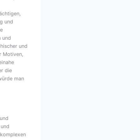
ächtigen,
ng und
ne
n und
thischer und
r Motiven,
einahe
r die
s würde man
 und
 und
 komplexen