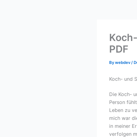
Skip
to
content
Koch-
PDF
By
webdev
/
D
Koch- und S
Die Koch- u
Person fühlt
Leben zu ver
mich war di
in meiner E
verfolgen 