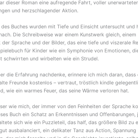
r dieser Roman eine aufregende Fahrt, voller unerwarteter
gen und herzschlagender Aktion.
des Buches wurden mit Tiefe und Einsicht untersucht und h
nach. Die Schreibweise war einem Kunstwerk gleich, einem
 der Sprache und der Bilder, das eine tiefe und viszerale R
pielebuch für Kinder wie ein Symphonie von Emotionen, di
t schwirrten und wirbelten wie ein Strudel.
er die Erfahrung nachdenke, erinnere ich mich daran, dass 
lte Freunde kostenlos – vertraut, tröstlich kindle gelegentl
d, wie ein warmes Feuer, das seine Wärme verloren hat.
eser wie mich, der immer von den Feinheiten der Sprache k
eses Buch ein Schatz an Erkenntnissen und Offenbarungen, 
altete sich wie ein Puzzleteil, das half, das größere Bild zu 
gut ausbalanciert, ein delikater Tanz aus Action, Spannung