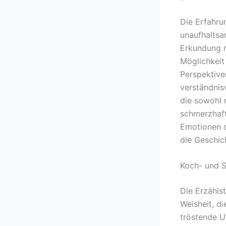
Die Erfahru
unaufhaltsa
Erkundung m
Möglichkeit
Perspektive
verständnis
die sowohl 
schmerzhaft
Emotionen d
die Geschich
Koch- und S
Die Erzähls
Weisheit, d
tröstende 