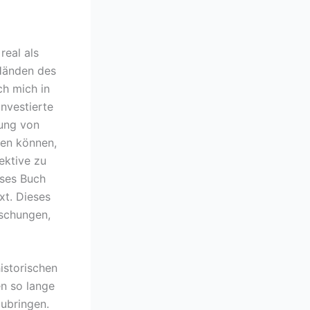
real als
 Händen des
ch mich in
investierte
tung von
fen können,
ektive zu
eses Buch
xt. Dieses
aschungen,
istorischen
en so lange
ubringen.