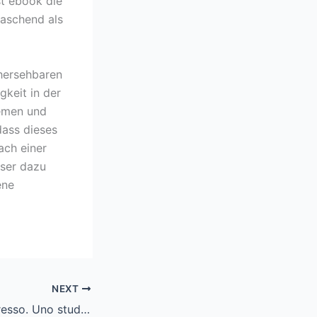
st ebook die
raschend als
rhersehbaren
gkeit in der
hemen und
dass dieses
ach einer
eser dazu
ene
NEXT
L’ oroscopo progresso. Uno studio sulle progressioni e le direzioni in astrologia. – PDF Gratis