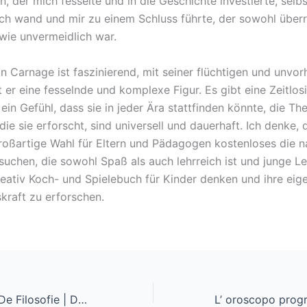
n, der mich fesselte und in die Geschichte investierte, selb
ch wand und mir zu einem Schluss führte, der sowohl über
wie unvermeidlich war.
on Carnage ist faszinierend, mit seiner flüchtigen und unvo
er eine fesselnde und komplexe Figur. Es gibt eine Zeitlosi
ein Gefühl, dass sie in jeder Ära stattfinden könnte, die T
ie sie erforscht, sind universell und dauerhaft. Ich denke, 
roßartige Wahl für Eltern und Pädagogen kostenloses die n
suchen, die sowohl Spaß als auch lehrreich ist und junge L
kreativ Koch- und Spielebuch für Kinder denken und ihre eig
skraft zu erforschen.
Het Verhaal Van De Filosofie | De open PDF-collectie