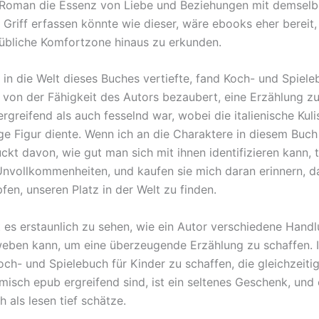
 Roman die Essenz von Liebe und Beziehungen mit demsel
 Griff erfassen könnte wie dieser, wäre ebooks eher bereit
übliche Komfortzone hinaus zu erkunden.
 in die Welt dieses Buches vertiefte, fand Koch- und Spiele
 von der Fähigkeit des Autors bezaubert, eine Erzählung zu
rgreifend als auch fesselnd war, wobei die italienische Kuli
ge Figur diente. Wenn ich an die Charaktere in diesem Buch
ckt davon, wie gut man sich mit ihnen identifizieren kann, t
Unvollkommenheiten, und kaufen sie mich daran erinnern, da
en, unseren Platz in der Welt zu finden.
st es erstaunlich zu sehen, wie ein Autor verschiedene Hand
ben kann, um eine überzeugende Erzählung zu schaffen. I
Koch- und Spielebuch für Kinder zu schaffen, die gleichzeit
misch epub ergreifend sind, ist ein seltenes Geschenk, und 
h als lesen tief schätze.