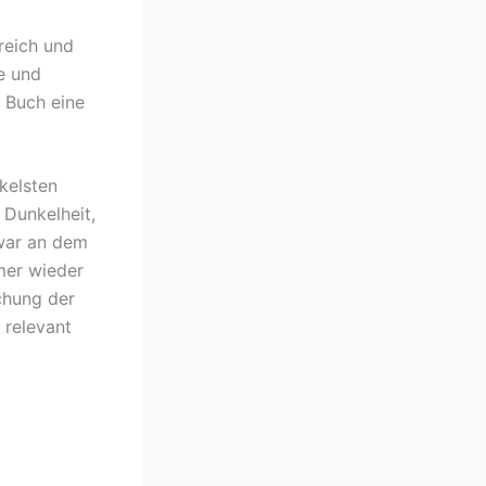
reich und
fe und
s Buch eine
kelsten
 Dunkelheit,
 war an dem
mer wieder
chung der
 relevant