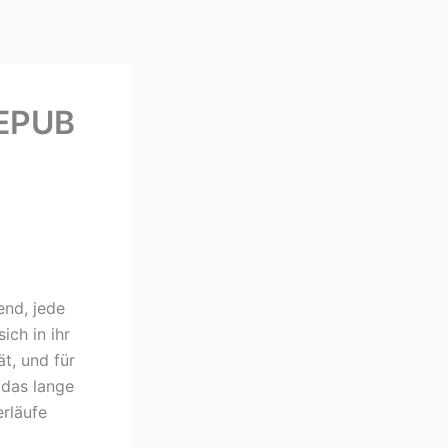
 EPUB
end, jede
ich in ihr
ät, und für
 das lange
erläufe