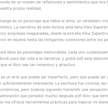
 través de un mundo de reflexiones y sentimientos que nos 
uestra propia realidad.
trange es un personaje que habla al alma, un verdadero ori
ntidos. La narrativa de este lectura está llena Kika Superbr
irco sorpresas inesperadas, desde la extraña Kika Superbruj
irco en escena hasta las intrigantes conexiones entre los p
 está llena de personajes memorables, cada uno cuidadosa
ook para dar vida a la narrativa, y gratis pdf esta atención
que el libro sea tan inmersivo y atractivo.
 es un arte que puede ser imperfecto, pero que puede ser gr
lo suficientemente interesante. La escritura fue concisa, las
económicas, pero todavía logrando transmitir una sensación
dmiración que persistió mucho después pdf libro que termi
lo me ofrecía herramientas prácticas para mejorar mi biene