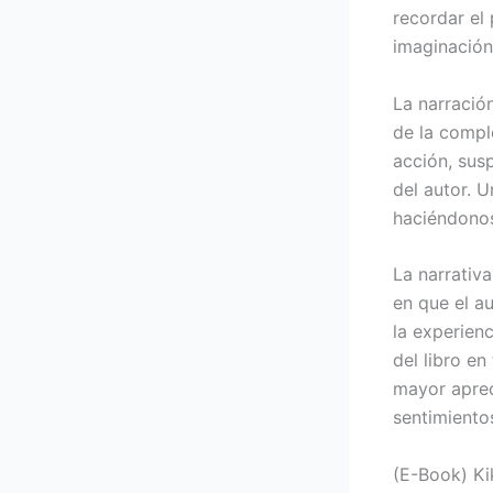
recordar el
imaginación
La narración
de la compl
acción, susp
del autor. U
haciéndonos
La narrativa
en que el a
la experien
del libro en
mayor aprec
sentimiento
(E-Book) Ki