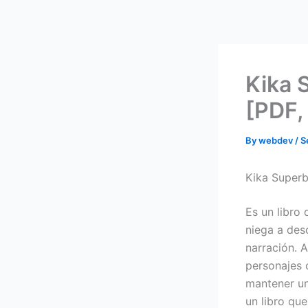
Skip
to
content
Kika S
[PDF,
By
webdev
/
S
Kika Superbr
Es un libro
niega a des
narración. 
personajes 
mantener un
un libro qu