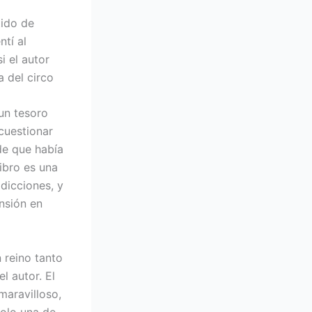
tido de
tí al
i el autor
 del circo
 un tesoro
 cuestionar
de que había
libro es una
dicciones, y
nsión en
 reino tanto
l autor. El
maravilloso,
solo una de