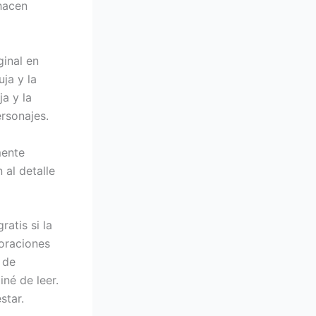
hacen
ginal en
uja y la
a y la
ersonajes.
mente
 al detalle
atis si la
 oraciones
 de
né de leer.
star.