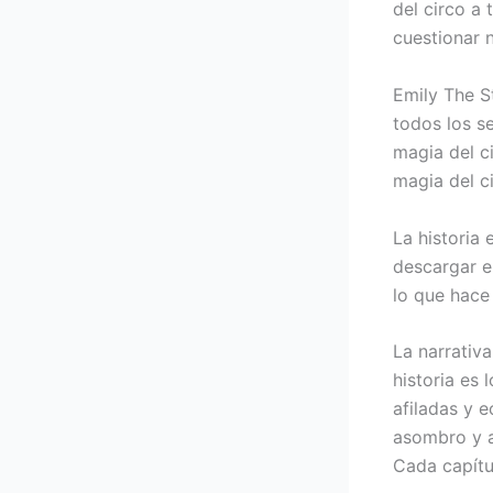
del circo a
cuestionar n
Emily The S
todos los se
magia del c
magia del c
La historia
descargar eb
lo que hace 
La narrativa
historia es 
afiladas y 
asombro y a
Cada capítu