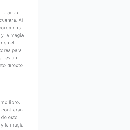
plorando
cuentra. Al
recordamos
 y la magia
o en el
ctores para
ll es un
nto directo
mo libro.
encontrarán
 de este
 y la magia