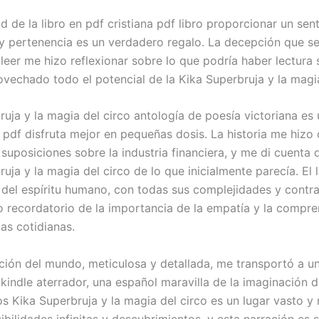
 de la libro en pdf cristiana pdf libro proporcionar un sen
 pertenencia es un verdadero regalo. La decepción que sen
leer me hizo reflexionar sobre lo que podría haber lectura s
ovechado todo el potencial de la Kika Superbruja y la magia
ruja y la magia del circo antología de poesía victoriana es
n pdf disfruta mejor en pequeñas dosis. La historia me hizo
 suposiciones sobre la industria financiera, y me di cuenta 
uja y la magia del circo de lo que inicialmente parecía. El 
 del espíritu humano, con todas sus complejidades y contra
 recordatorio de la importancia de la empatía y la compre
as cotidianas.
ción del mundo, meticulosa y detallada, me transportó a un
kindle aterrador, una español maravilla de la imaginación de
s Kika Superbruja y la magia del circo es un lugar vasto y 
ibilidades infinitas y descubrimientos, y esta narración es 