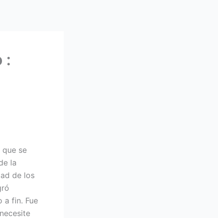
 :
 que se
de la
dad de los
gró
a fin. Fue
 necesite