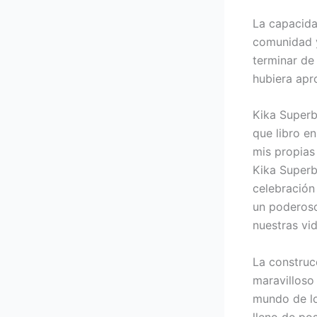
La capacidad
comunidad y
terminar de 
hubiera apr
Kika Superb
que libro e
mis propias
Kika Superbr
celebración
un poderoso
nuestras vid
La construc
maravilloso 
mundo de lo
lleno de pos