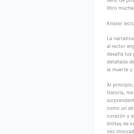
libro mucha
Knister lect
La narrativ
al lector e
desafía tus 
detallada d
la muerte y 
Al principi
historia, m
sorprendent
como un abr
corazón y el
límites de l
vez innovad