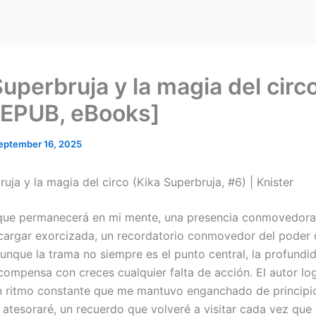
uperbruja y la magia del circo
 EPUB, eBooks]
eptember 16, 2025
uja y la magia del circo (Kika Superbruja, #6) | Knister
 que permanecerá en mi mente, una presencia conmovedora
cargar exorcizada, un recordatorio conmovedor del poder 
Aunque la trama no siempre es el punto central, la profundi
compensa con creces cualquier falta de acción. El autor lo
 ritmo constante que me mantuvo enganchado de principio 
e atesoraré, un recuerdo que volveré a visitar cada vez que