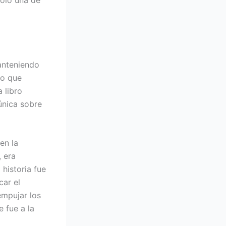
manteniendo
vo que
 libro
única sobre
en la
, era
historia fue
car el
empujar los
e fue a la