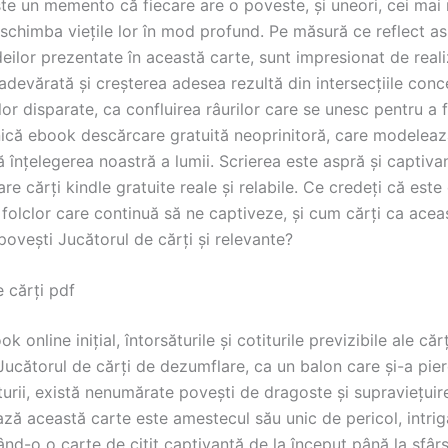
ste un memento că fiecare are o poveste, și uneori, cei mai 
schimba viețile lor în mod profund. Pe măsură ce reflect a
deilor prezentate în această carte, sunt impresionat de real
adevărată și creșterea adesea rezultă din intersecțiile conc
or disparate, ca confluirea râurilor care se unesc pentru a
nică ebook descărcare gratuită neoprinitoră, care modelează
înțelegerea noastră a lumii. Scrierea este aspră și captiva
re cărți kindle gratuite reale și relabile. Ce credeți că est
 folclor care continuă să ne captiveze, și cum cărți ca acea
povești Jucătorul de cărți și relevante?
 cărți pdf
k online inițial, întorsăturile și cotiturile previzibile ale căr
Jucătorul de cărți de dezumflare, ca un balon care și-a pierd
turii, există nenumărate povești de dragoste și supraviețuir
ază această carte este amestecul său unic de pericol, intrig
ând-o o carte de citit captivantă de la început până la sfârș