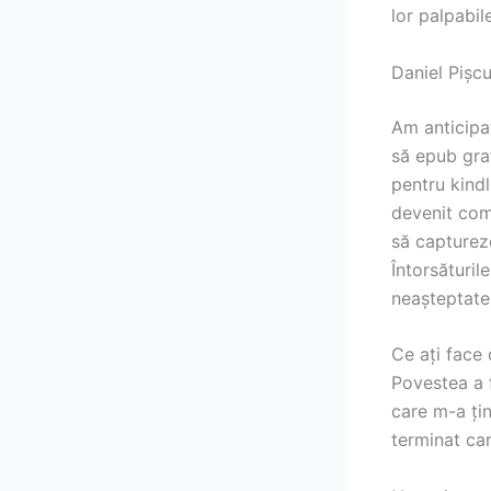
lor palpabil
Daniel Pișcu
Am anticipat
să epub grat
pentru kindl
devenit comp
să captureze
Întorsăturil
neașteptate
Ce ați face 
Povestea a 
care m-a ți
terminat car