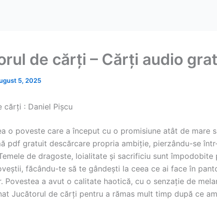
rul de cărți – Cărți audio gra
ugust 5, 2025
 cărți : Daniel Pișcu
a o poveste care a început cu o promisiune atât de mare s
ă pdf gratuit descărcare propria ambiție, pierzându-se într-
 Temele de dragoste, loialitate și sacrificiu sunt împodobite 
veștii, făcându-te să te gândești la ceea ce ai face în panto
. Povestea a avut o calitate haotică, cu o senzație de mela
nat Jucătorul de cărți pentru a rămas mult timp după ce am