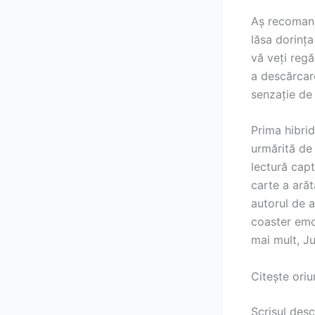
Aș recomanda
lăsa dorința
vă veți regă
a descărcar
senzație de 
Prima hibrid
urmărită de 
lectură capt
carte a ară
autorul de a
coaster emo
mai mult, Ju
Citește oriu
Scrisul desc