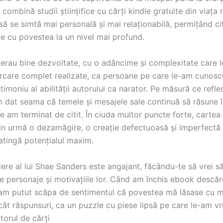
 combină studii științifice cu cărți kindle gratuite din viața 
să se simtă mai personală și mai relaționabilă, permițând cit
e cu povestea la un nivel mai profund.
 erau bine dezvoltate, cu o adâncime și complexitate care l
rcare complet realizate, ca persoane pe care le-am cunosc
stimoniu al abilității autorului ca narator. Pe măsură ce ref
am dat seama că temele și mesajele sale continuă să răsune î
 am terminat de citit. În ciuda multor puncte forte, cartea
 din urmă o dezamăgire, o creație defectuoasă și imperfectă
 atingă potențialul maxim.
riere al lui Shae Sanders este angajant, făcându-te să vrei să
e personaje și motivațiile lor. Când am închis ebook descă
 am putut scăpa de sentimentul că povestea mă lăsase cu m
cât răspunsuri, ca un puzzle cu piese lipsă pe care le-am vr
ătorul de cărți