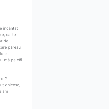
de încântat
xe, carte
or de
 care păreau
e ei.
ndu-mă pe căi
ror?
ut ghicesc,
ce am