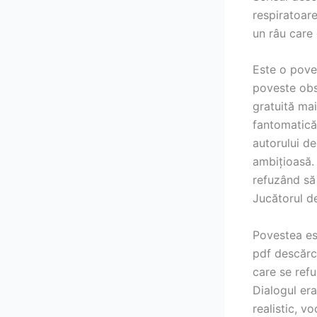
respiratoare
un râu care 
Este o pove
poveste obs
gratuită ma
fantomatică 
autorului de
ambițioasă. 
refuzând să 
Jucătorul de
Povestea es
pdf descărca
care se ref
Dialogul era
realistic, v