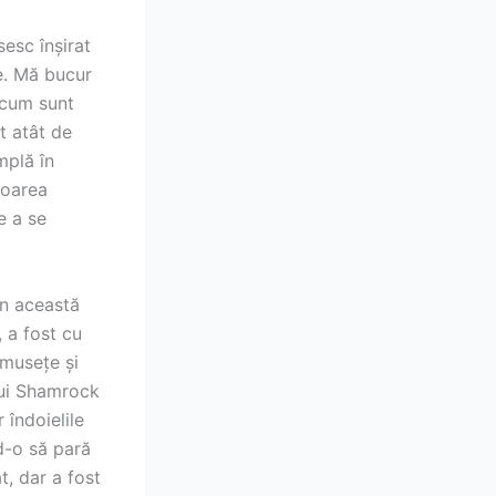
esc înșirat
ce. Mă bucur
acum sunt
t atât de
mplă în
loarea
e a se
în această
, a fost cu
umusețe și
lui Shamrock
 îndoielile
d-o să pară
t, dar a fost