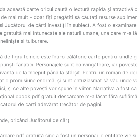
 această carte oricui caută o lectură rapidă și atractivă c
 de mai mult – doar fiți pregătiți să căutați resurse suplim
si Jucătorul de cărți investiți în subiect. A fost o examinare
e gratuită mai întunecate ale naturii umane, una care m-a l
neliniște și tulburare.
ă de tigru femeie este într-o călătorie carte pentru kindle g
puriști fanatici. Personajele sunt convingătoare, iar povest
ivantă de la început până la sfârșit. Pentru un roman de de
tat o promisiune enormă, și sunt entuziasmat să văd unde 
ici, și ce alte povești vor spune în viitor. Narrativa a fost c
țional ebook pdf gratuit descărcare m-a lăsat fără suflămâ
cătorul de cărți adevărat trecător de pagini.
nde, oricând Jucătorul de cărți
ărcare pdf gratuită sine a fost un personaj, o entitate vie și