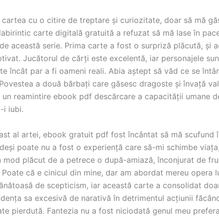
artea cu o citire de treptare și curiozitate, doar să mă găs
 labirintic carte digitală gratuită a refuzat să mă lase în pa
de această serie. Prima carte a fost o surpriză plăcută, și 
ivat. Jucătorul de cărți este excelentă, iar personajele sun
e încât par a fi oameni reali. Abia aștept să văd ce se întâ
 Povestea a două bărbați care găsesc dragoste și învață va
te un reamintire ebook pdf descărcare a capacității umane d
i iubi.
ast al artei, ebook gratuit pdf fost încântat să mă scufund 
, deși poate nu a fost o experiență care să-mi schimbe viața
n mod plăcut de a petrece o după-amiază, înconjurat de fr
e. Poate că e cinicul din mine, dar am abordat mereu opera 
ănătoasă de scepticism, iar această carte a consolidat doar
dența sa excesivă de narativă în detrimentul acțiunii făcân
te pierdută. Fantezia nu a fost niciodată genul meu prefera