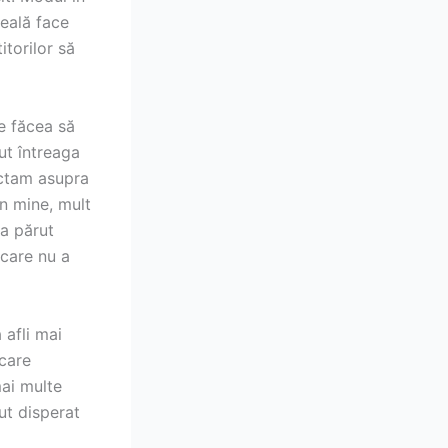
reală face
itorilor să
e făcea să
ut întreaga
lectam asupra
n mine, mult
 a părut
 care nu a
 afli mai
rcare
ai multe
ut disperat