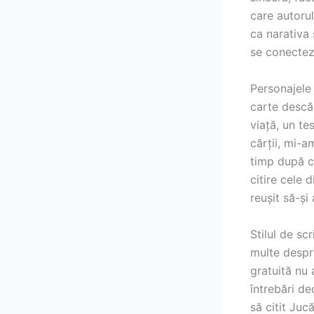
care autorul
ca narativa 
se conectez
Personajele
carte descă
viață, un te
cărții, mi-
timp după ce
citire cele
reușit să-și
Stilul de sc
multe despr
gratuită nu
întrebări de
să citit Juc