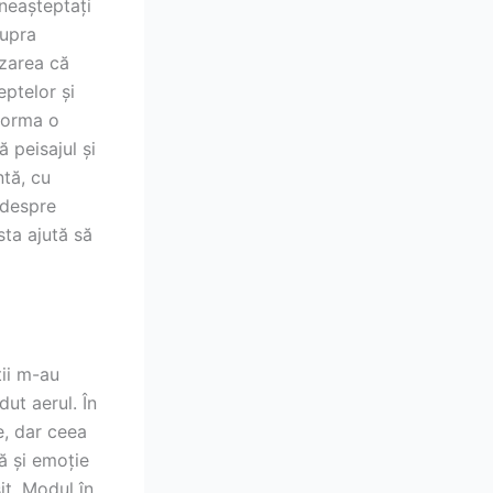
neașteptați
supra
izarea că
eptelor și
 forma o
 peisajul și
ntă, cu
e despre
sta ajută să
ții m-au
ut aerul. În
e, dar ceea
ă și emoție
it. Modul în