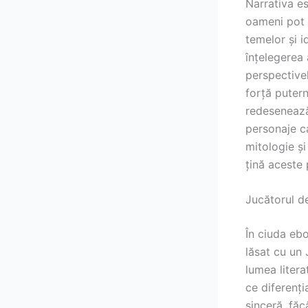
Narrativa e
oameni pot 
temelor și i
înțelegerea 
perspectivel
forță puter
redesenează 
personaje ca
mitologie și
țină aceste 
Jucătorul de
În ciuda eboo
lăsat cu un 
lumea litera
ce diferenți
sinceră, făc