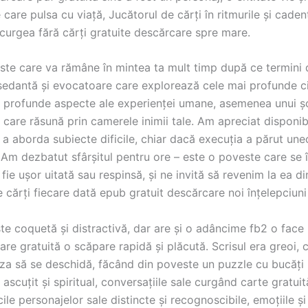
 care pulsa cu viață, Jucătorul de cărți în ritmurile și caden
curgea fără cărți gratuite descărcare spre mare.
ste care va rămâne în mintea ta mult timp după ce termini de
edantă și evocatoare care explorează cele mai profunde cit
i profunde aspecte ale experienței umane, asemenea unui 
care răsună prin camerele inimii tale. Am apreciat disponibi
 a aborda subiecte dificile, chiar dacă execuția a părut une
Am dezbatut sfârșitul pentru ore – este o poveste care se î
fie ușor uitată sau respinsă, și ne invită să revenim la ea di
 cărți fiecare dată epub gratuit descărcare noi înțelepciuni 
te coquetă și distractivă, dar are și o adâncime fb2 o face
re gratuită o scăpare rapidă și plăcută. Scrisul era greoi, 
uza să se deschidă, făcând din poveste un puzzle cu bucăți 
 ascuțit și spiritual, conversațiile sale curgând carte gratuit
ocile personajelor sale distincte și recognoscibile, emoțiile și