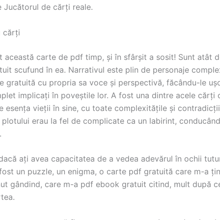
e Jucătorul de cărți reale.
 cărți
 această carte de pdf timp, și în sfârșit a sosit! Sunt atât 
uit scufund în ea. Narrativul este plin de personaje comple
e gratuită cu propria sa voce și perspectivă, făcându-le uș
let implicați în poveștile lor. A fost una dintre acele cărți
 esența vieții în sine, cu toate complexitățile și contradicțiil
e plotului erau la fel de complicate ca un labirint, conducâ
.
dacă ați avea capacitatea de a vedea adevărul în ochii tutu
fost un puzzle, un enigma, o carte pdf gratuită care m-a țin
nut gândind, care m-a pdf ebook gratuit citind, mult după 
tea.