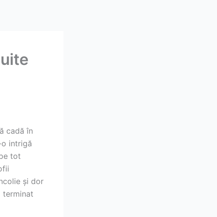
tuite
ă cadă în
o intrigă
pe tot
fii
ncolie și dor
 terminat