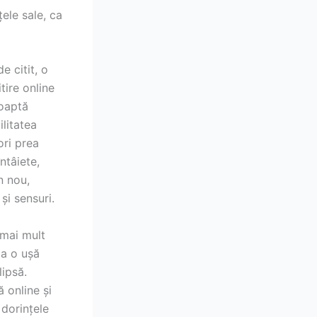
țele sale, ca
 citit, o
ire online
șoaptă
litatea
ori prea
ntâiete,
n nou,
și sensuri.
 mai mult
ca o ușă
lipsă.
ă online și
 dorințele