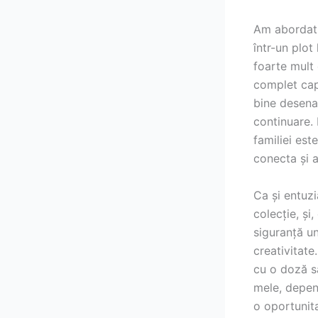
Am abordat c
într-un plot
foarte mult 
complet capt
bine desenat
continuare.
familiei es
conecta și a-
Ca și entuzi
colecție, și
siguranță u
creativitat
cu o doză s
mele, depen
o oportunita