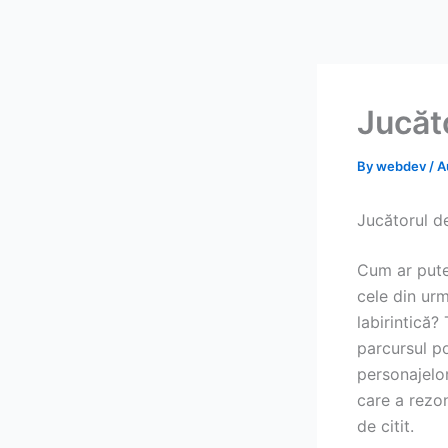
Skip
to
content
Jucăto
By
webdev
/
A
Jucătorul de
Cum ar pute
cele din urm
labirintică?
parcursul po
personajelor
care a rezo
de citit.