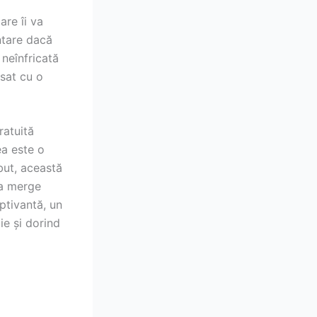
are îi va
entare dacă
 neînfricată
ăsat cu o
ratuită
ea este o
but, această
va merge
aptivantă, un
ie și dorind