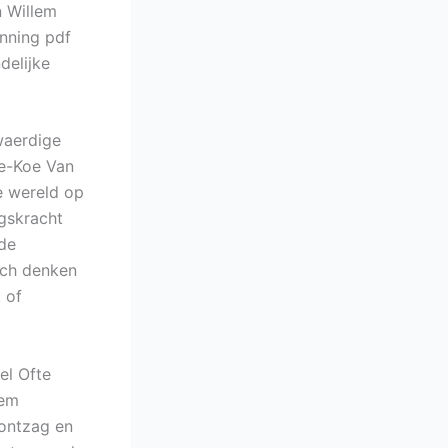
 Willem
nning pdf
delijke
waerdige
te-Koe Van
e wereld op
ngskracht
rde
sch denken
k of
el Ofte
lem
ontzag en