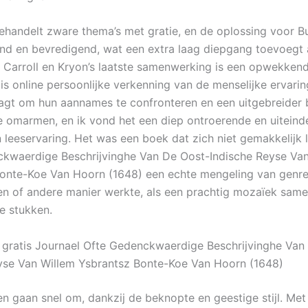
ehandelt zware thema’s met gratie, en de oplossing voor Bu
end en bevredigend, wat een extra laag diepgang toevoegt 
e Carroll en Kryon’s laatste samenwerking is een opwekken
is online persoonlijke verkenning van de menselijke ervarin
aagt om hun aannames te confronteren en een uitgebreider 
e omarmen, en ik vond het een diep ontroerende en uiteindel
 leeservaring. Het was een boek dat zich niet gemakkelijk l
kwaerdige Beschrijvinghe Van De Oost-Indische Reyse Van
onte-Koe Van Hoorn (1648) een echte mengeling van genres
en of andere manier werkte, als een prachtig mozaïek same
de stukken.
 gratis Journael Ofte Gedenckwaerdige Beschrijvinghe Van
yse Van Willem Ysbrantsz Bonte-Koe Van Hoorn (1648)
en gaan snel om, dankzij de beknopte en geestige stijl. Met