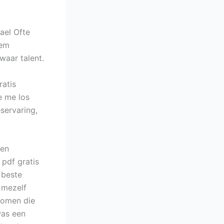
ael Ofte
lem
waar talent.
ratis
e me los
eservaring,
een
 pdf gratis
 beste
k mezelf
nomen die
was een