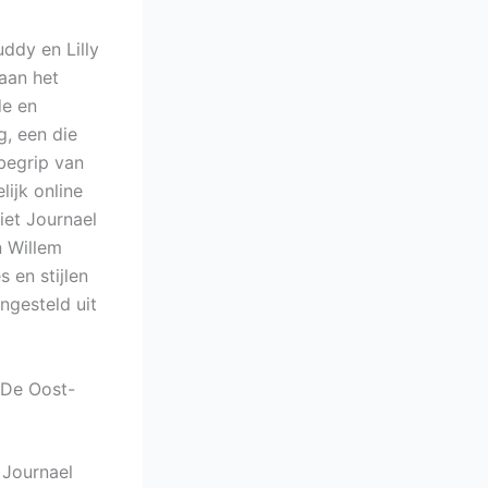
ddy en Lilly
aan het
de en
g, een die
begrip van
ijk online
iet Journael
 Willem
 en stijlen
ngesteld uit
 De Oost-
 Journael