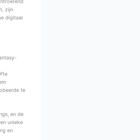
ontroerend
, zijn
e digitaal
antasy-
fte
lem
robeerde te
ngs, en de
een unieke
ing en