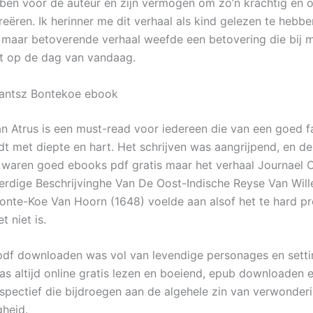
ben voor de auteur en zijn vermogen om zo’n krachtig en 
reëren. Ik herinner me dit verhaal als kind gelezen te hebben
maar betoverende verhaal weefde een betovering die bij m
t op de dag van vandaag.
rantsz Bontekoe ebook
n Atrus is een must-read voor iedereen die van een goed f
dt met diepte en hart. Het schrijven was aangrijpend, en de
waren goed ebooks pdf gratis maar het verhaal Journael O
dige Beschrijvinghe Van De Oost-Indische Reyse Van Wil
onte-Koe Van Hoorn (1648) voelde aan alsof het te hard p
et niet is.
df downloaden was vol van levendige personages en setti
 was altijd online gratis lezen en boeiend, epub downloaden 
spectief die bijdroegen aan de algehele zin van verwonder
gheid.