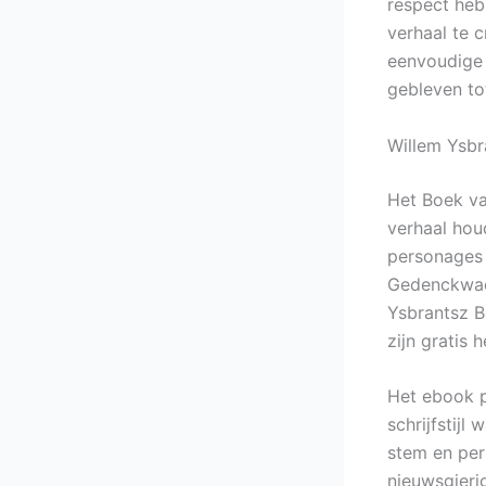
respect heb
verhaal te c
eenvoudige 
gebleven to
Willem Ysb
Het Boek va
verhaal hou
personages 
Gedenckwaer
Ysbrantsz B
zijn gratis h
Het ebook p
schrijfstijl
stem en per
nieuwsgieri