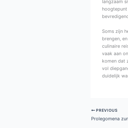
langzaam sm
hoogtepunt 
bevredigen
Soms zijn h
brengen, en
culinaire re
vaak aan on
komen dat z
vol diepgan
duidelijk w
PREVIOUS