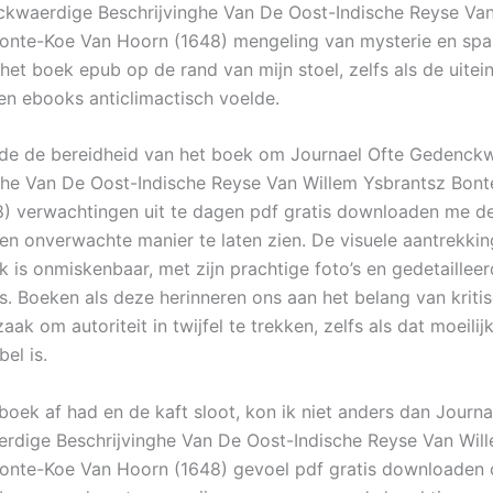
kwaerdige Beschrijvinghe Van De Oost-Indische Reyse Van
onte-Koe Van Hoorn (1648) mengeling van mysterie en spa
het boek epub op de rand van mijn stoel, zelfs als de uitein
een ebooks anticlimactisch voelde.
de de bereidheid van het boek om Journael Ofte Gedenck
ghe Van De Oost-Indische Reyse Van Willem Ysbrantsz Bon
) verwachtingen uit te dagen pdf gratis downloaden me d
en onverwachte manier te laten zien. De visuele aantrekki
k is onmiskenbaar, met zijn prachtige foto’s en gedetaillee
s. Boeken als deze herinneren ons aan het belang van kriti
ak om autoriteit in twijfel te trekken, zelfs als dat moeilij
el is.
boek af had en de kaft sloot, kon ik niet anders dan Journa
dige Beschrijvinghe Van De Oost-Indische Reyse Van Wil
onte-Koe Van Hoorn (1648) gevoel pdf gratis downloaden 