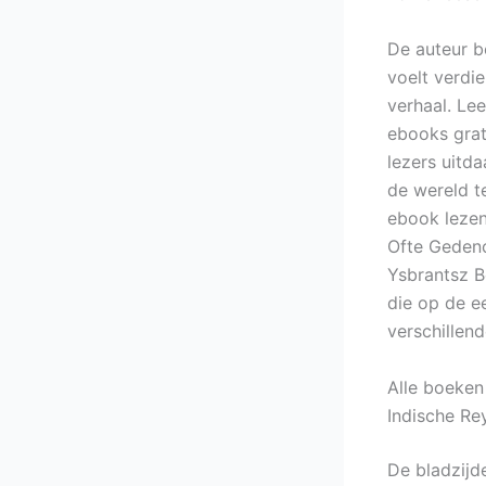
De auteur b
voelt verdi
verhaal. Le
ebooks grat
lezers uitd
de wereld t
ebook lezen
Ofte Gedenc
Ysbrantsz B
die op de e
verschillen
Alle boeken
Indische Re
De bladzijd