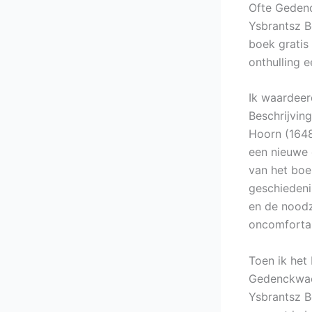
Ofte Gedenc
Ysbrantsz B
boek gratis 
onthulling 
Ik waardeer
Beschrijvin
Hoorn (1648
een nieuwe 
van het boe
geschiedeni
en de noodza
oncomfortab
Toen ik het 
Gedenckwaer
Ysbrantsz B