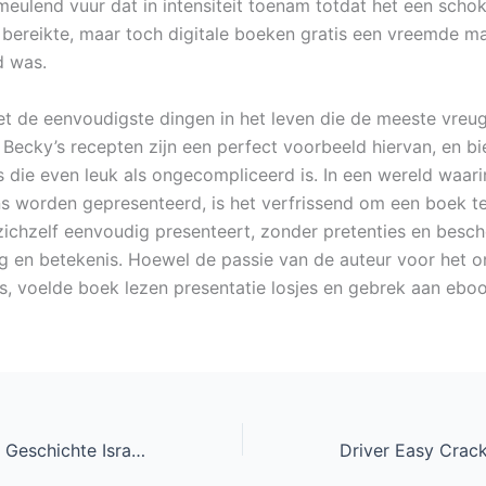
eulend vuur dat in intensiteit toenam totdat het een scho
bereikte, maar toch digitale boeken gratis een vreemde ma
d was.
et de eenvoudigste dingen in het leven die de meeste vreu
 Becky’s recepten zijn een perfect voorbeeld hiervan, en b
is die even leuk als ongecompliceerd is. In een wereld waar
s worden gepresenteerd, is het verfrissend om een boek t
ichzelf eenvoudig presenteert, zonder pretenties en besch
g en betekenis. Hoewel de passie van de auteur voor het 
as, voelde boek lezen presentatie losjes en gebrek aan eboo
Prolegomena zur Geschichte Israels – Ebook