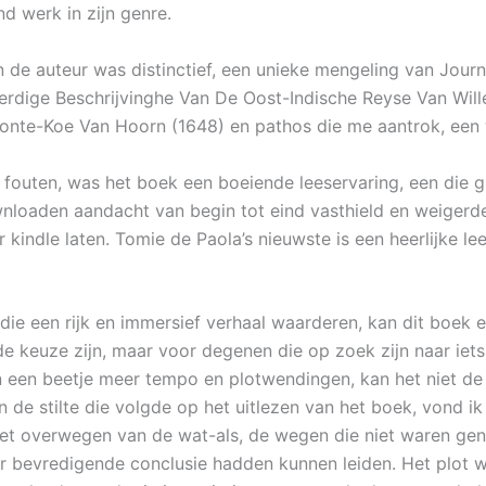
d werk in zijn genre.
 de auteur was distinctief, een unieke mengeling van Journ
dige Beschrijvinghe Van De Oost-Indische Reyse Van Wil
onte-Koe Van Hoorn (1648) en pathos die me aantrok, een 
fouten, was het boek een boeiende leeservaring, een die g
loaden aandacht van begin tot eind vasthield en weigerd
kindle laten. Tomie de Paola’s nieuwste is een heerlijke le
 die een rijk en immersief verhaal waarderen, kan dit boek 
e keuze zijn, maar voor degenen die op zoek zijn naar iets
een beetje meer tempo en plotwendingen, kan het niet de
In de stilte die volgde op het uitlezen van het boek, vond i
et overwegen van de wat-als, de wegen die niet waren ge
r bevredigende conclusie hadden kunnen leiden. Het plot 