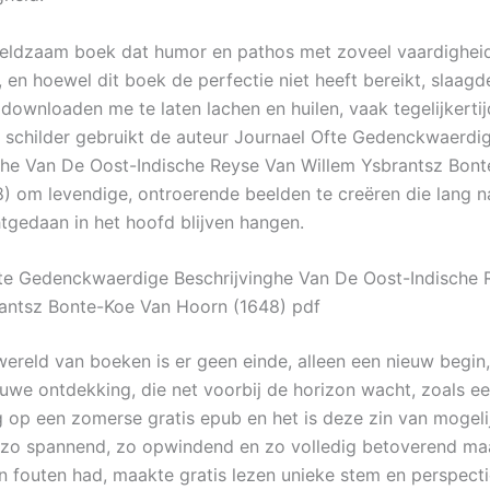
zeldzaam boek dat humor en pathos met zoveel vaardighei
en hoewel dit boek de perfectie niet heeft bereikt, slaagde
downloaden me te laten lachen en huilen, vaak tegelijkertij
e schilder gebruikt de auteur Journael Ofte Gedenckwaerdi
ghe Van De Oost-Indische Reyse Van Willem Ysbrantsz Bon
) om levendige, ontroerende beelden te creëren die lang n
htgedaan in het hoofd blijven hangen.
te Gedenckwaerdige Beschrijvinghe Van De Oost-Indische 
antsz Bonte-Koe Van Hoorn (1648) pdf
wereld van boeken is er geen einde, alleen een nieuw begin
ieuwe ontdekking, die net voorbij de horizon wacht, zoals e
op een zomerse gratis epub en het is deze zin van mogeli
 zo spannend, zo opwindend en zo volledig betoverend ma
jn fouten had, maakte gratis lezen unieke stem en perspecti