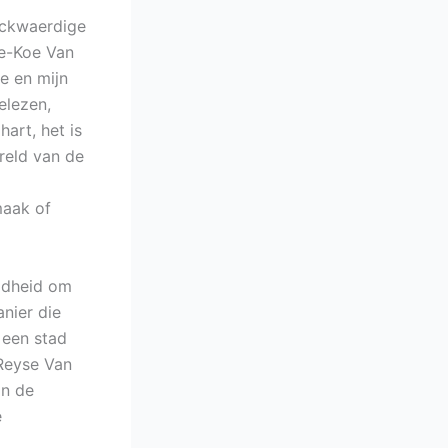
nckwaerdige
te-Koe Van
e en mijn
elezen,
art, het is
reld van de
maak of
eidheid om
nier die
 een stad
Reyse Van
an de
e