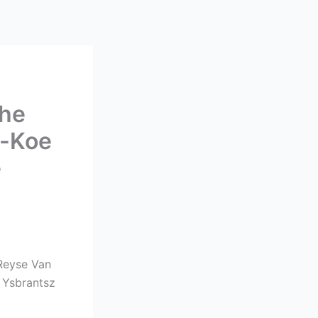
che
e-Koe
e
Reyse Van
 Ysbrantsz