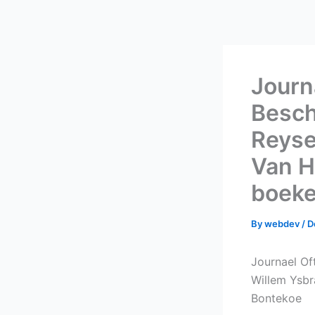
Skip
to
content
Journ
Besch
Reyse
Van H
boek
By
webdev
/
D
Journael Of
Willem Ysbr
Bontekoe