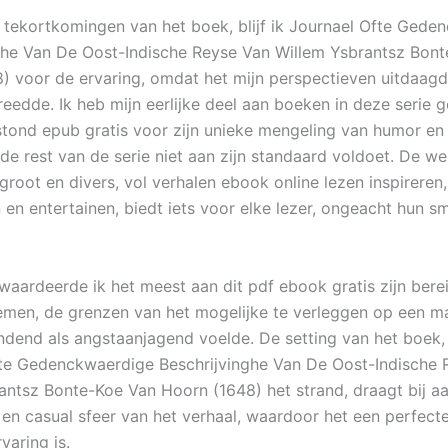
tekortkomingen van het boek, blijf ik Journael Ofte Gede
ghe Van De Oost-Indische Reyse Van Willem Ysbrantsz Bon
) voor de ervaring, omdat het mijn perspectieven uitdaagd
eedde. Ik heb mijn eerlijke deel aan boeken in deze serie g
tond epub gratis voor zijn unieke mengeling van humor en h
de rest van de serie niet aan zijn standaard voldoet. De we
s groot en divers, vol verhalen ebook online lezen inspireren,
 en entertainen, biedt iets voor elke lezer, ongeacht hun s
k waardeerde ik het meest aan dit pdf ebook gratis zijn ber
 nemen, de grenzen van het mogelijke te verleggen op een ma
dend als angstaanjagend voelde. De setting van het boek,
te Gedenckwaerdige Beschrijvinghe Van De Oost-Indische 
antsz Bonte-Koe Van Hoorn (1648) het strand, draagt bij a
en casual sfeer van het verhaal, waardoor het een perfect
varing is.