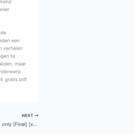
kkend
nier
gde
ieden een
in verhalen
egen te
eiden, maar
onderwerp
k gratis pdf
NEXT
Driver Easy Crack only [Final] [x86x64] [Patch] FileCR