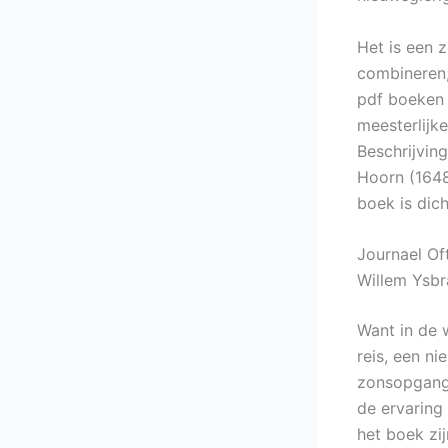
Het is een 
combineren, 
pdf boeken 
meesterlijk
Beschrijvin
Hoorn (1648
boek is dic
Journael Of
Willem Ysbr
Want in de 
reis, een n
zonsopgang 
de ervaring
het boek zi