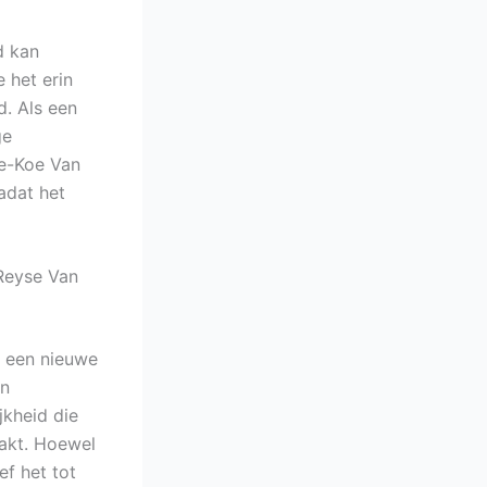
d kan
 het erin
d. Als een
ge
te-Koe Van
adat het
Reyse Van
, een nieuwe
en
jkheid die
akt. Hoewel
ef het tot