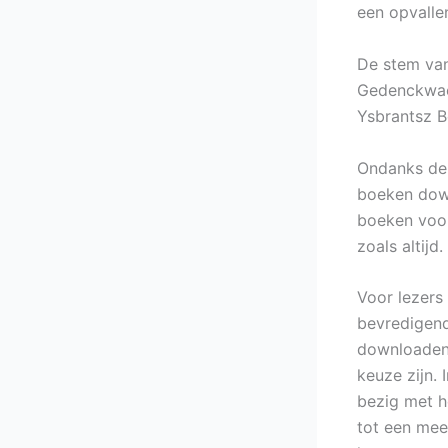
een opvallen
De stem van
Gedenckwaer
Ysbrantsz B
Ondanks de 
boeken down
boeken voor 
zoals altijd.
Voor lezers
bevredigend
downloaden 
keuze zijn. 
bezig met h
tot een mee