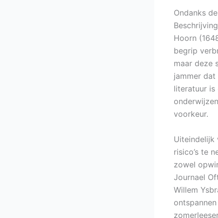
Ondanks de 
Beschrijvin
Hoorn (1648
begrip verbr
maar deze s
jammer dat 
literatuur i
onderwijzen
voorkeur.
Uiteindelij
risico’s te
zowel opwin
Journael Of
Willem Ysbr
ontspannen 
zomerleeser