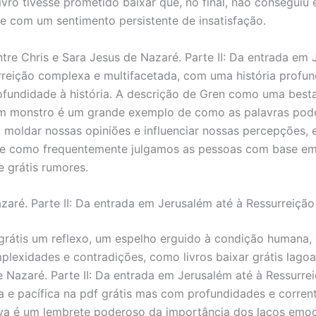
ivro tivesse prometido baixar que, no final, não conseguiu 
 com um sentimento persistente de insatisfação.
ntre Chris e Sara Jesus de Nazaré. Parte II: Da entrada em
rreição complexa e multifacetada, com uma história profu
ofundidade à história. A descrição de Gren como uma best
um monstro é um grande exemplo de como as palavras pod
 moldar nossas opiniões e influenciar nossas percepções, 
re como frequentemente julgamos as pessoas com base em
ne grátis rumores.
zaré. Parte II: Da entrada em Jerusalém até à Ressurreição
 grátis um reflexo, um espelho erguido à condição humana
plexidades e contradições, como livros baixar grátis lagoa
 Nazaré. Parte II: Da entrada em Jerusalém até à Ressurrei
a e pacífica na pdf grátis mas com profundidades e corren
iva é um lembrete poderoso da importância dos laços emoc