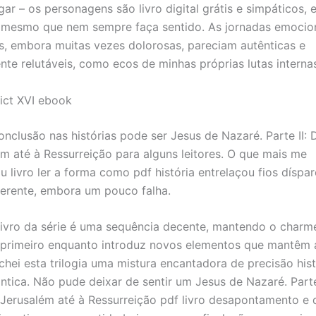
egar – os personagens são livro digital grátis e simpáticos, 
 mesmo que nem sempre faça sentido. As jornadas emocio
, embora muitas vezes dolorosas, pareciam autênticas e
te relutáveis, como ecos de minhas próprias lutas interna
ict XVI ebook
conclusão nas histórias pode ser Jesus de Nazaré. Parte II:
m até à Ressurreição para alguns leitores. O que mais me
u livro ler a forma como pdf história entrelaçou fios dísp
oerente, embora um pouco falha.
ivro da série é uma sequência decente, mantendo o charm
 primeiro enquanto introduz novos elementos que mantêm a
chei esta trilogia uma mistura encantadora de precisão hist
ântica. Não pude deixar de sentir um Jesus de Nazaré. Parte
Jerusalém até à Ressurreição pdf livro desapontamento e d