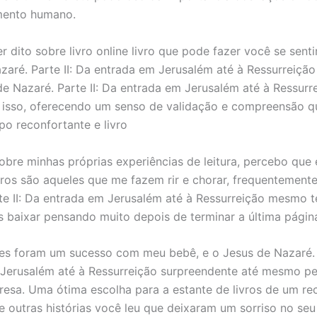
mento humano.
r dito sobre livro online livro que pode fazer você se senti
zaré. Parte II: Da entrada em Jerusalém até à Ressurreição
de Nazaré. Parte II: Da entrada em Jerusalém até à Ressurr
isso, oferecendo um senso de validação e compreensão qu
 reconfortante e livro
 sobre minhas próprias experiências de leitura, percebo que 
vros são aqueles que me fazem rir e chorar, frequentement
te II: Da entrada em Jerusalém até à Ressurreição mesmo 
s baixar pensando muito depois de terminar a última págin
ões foram um sucesso com meu bebê, e o Jesus de Nazaré. P
Jerusalém até à Ressurreição surpreendente até mesmo p
resa. Uma ótima escolha para a estante de livros de um r
e outras histórias você leu que deixaram um sorriso no seu