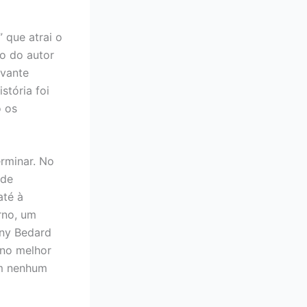
 que atrai o
to do autor
ivante
stória foi
o os
rminar. No
 de
até à
rno, um
ony Bedard
 no melhor
em nenhum