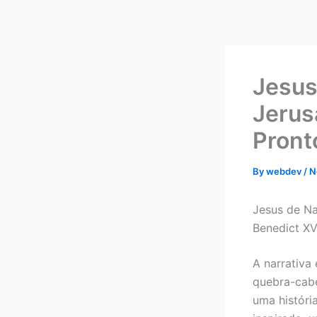
Skip
to
content
Jesus
Jerus
Pront
By
webdev
/
N
Jesus de Na
Benedict XV
A narrativa
quebra-cabe
uma históri