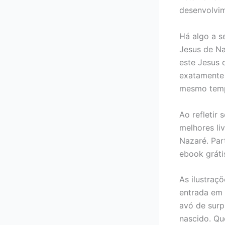
desenvolvi
Há algo a se
Jesus de Na
este Jesus 
exatamente 
mesmo tempo
Ao refletir
melhores li
Nazaré. Par
ebook gráti
As ilustraç
entrada em 
avó de surp
nascido. Qu