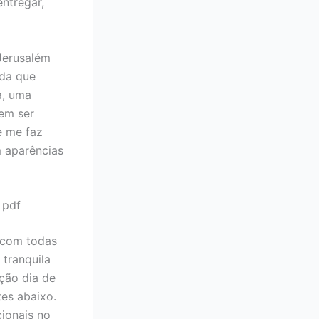
entregar,
 Jerusalém
nda que
a, uma
em ser
e me faz
 aparências
 pdf
, com todas
 tranquila
ção dia de
tes abaixo.
ionais no