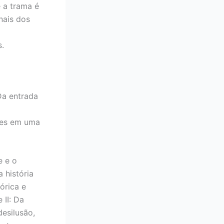
e a trama é
nais dos
s.
 Da entrada
ares em uma
e e o
 história
órica e
 II: Da
esilusão,