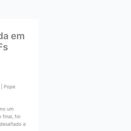
ada em
Fs
 | Pope
omo um
inal, foi
 desafiado e