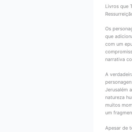
Livros que 
Ressurreiçã
Os personag
que adicion
com um epub
compromiss
narrativa co
A verdadeir
personagens
Jerusalém a
natureza hum
muitos mome
um fragment
Apesar de t