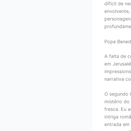
difícil de n
envolvente,
personagens
profundamen
Pope Bened
A falta de 
em Jerusalé
impressiono
narrativa c
O segundo l
mistério do
fresca. Eu a
intriga rom
entrada em 