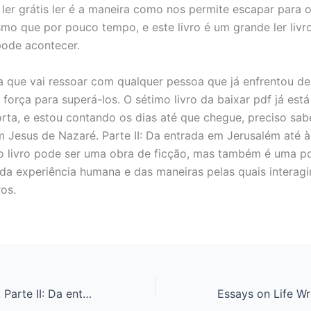
ler grátis ler é a maneira como nos permite escapar para 
o que por pouco tempo, e este livro é um grande ler livro
ode acontecer.
a que vai ressoar com qualquer pessoa que já enfrentou de
 força para superá-los. O sétimo livro da baixar pdf já est
rta, e estou contando os dias até que chegue, preciso sab
 Jesus de Nazaré. Parte II: Da entrada em Jerusalém até à
o livro pode ser uma obra de ficção, mas também é uma p
da experiência humana e das maneiras pelas quais interag
os.
Jesus de Nazaré. Parte II: Da entrada em Jerusalém até à Ressurreição – PDFs Prontos para Download Grátis