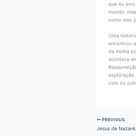
que eu amo 
mundo, mesm
como isso p
Uma históri
encontrou a
da minha po
acontece em
Ressurreiçã
exploração 
com os outr
PREVIOUS