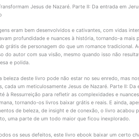
Transformam Jesus de Nazaré. Parte II: Da entrada em Jeru
o
ens eram bem desenvolvidos e cativantes, com vidas inter
avam profundidade e nuances à história, tornando-a mais 
 grátis de personagem do que um romance tradicional. A
o do autor com sua visão, mesmo quando isso não result
esa e polida.
a beleza deste livro pode não estar no seu enredo, mas no
, cada um meticulosamente Jesus de Nazaré. Parte II: Da
té à Ressurreição para refletir as complexidades e nuance
ana, tornando-os livros baixar grátis e reais. E ainda, ape
ntos de beleza, de insight e de conexão, o livro acabou 
o, uma parte de um todo maior que ficou inexplorado.
odos os seus defeitos, este livro ebook baixar um certo c