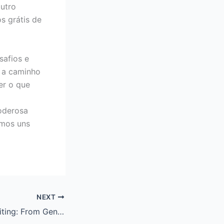
outro
s grátis de
safios e
á a caminho
er o que
oderosa
imos uns
NEXT
Essays on Life Writing: From Genre to Critical Practice – PDF Book Download