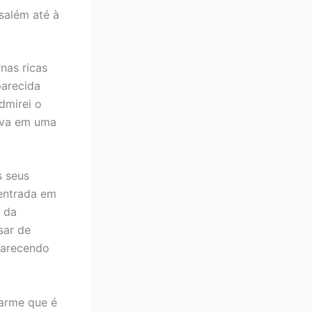
salém até à
nas ricas
parecida
dmirei o
ava em uma
s seus
 entrada em
s da
sar de
parecendo
harme que é