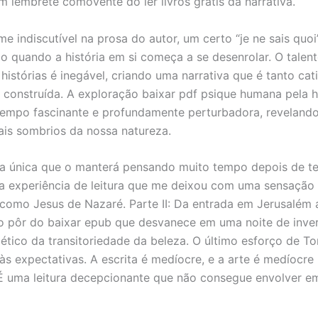
m lembrete comovente do ler livros grátis da narrativa.
e indiscutível na prosa do autor, um certo “je ne sais quoi”
mo quando a história em si começa a se desenrolar. O talen
histórias é inegável, criando uma narrativa que é tanto cat
construída. A exploração baixar pdf psique humana pela hi
empo fascinante e profundamente perturbadora, reveland
is sombrios da nossa natureza.
ra única que o manterá pensando muito tempo depois de te
uma experiência de leitura que me deixou com uma sensação
 como Jesus de Nazaré. Parte II: Da entrada em Jerusalém 
o pôr do baixar epub que desvanece em uma noite de inve
ético da transitoriedade da beleza. O último esforço de T
às expectativas. A escrita é medíocre, e a arte é medíocre
É uma leitura decepcionante que não consegue envolver 