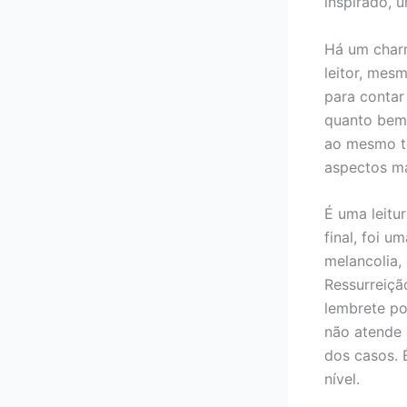
inspirado, u
Há um charm
leitor, mes
para contar 
quanto bem 
ao mesmo t
aspectos ma
É uma leitu
final, foi 
melancolia,
Ressurreiçã
lembrete po
não atende 
dos casos. 
nível.