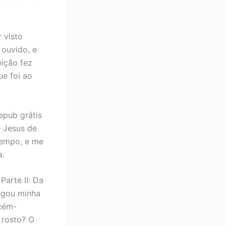
r visto
 ouvido, e
eição fez
e foi ao
epub grátis
e Jesus de
tempo, e me
a.
arte II: Da
egou minha
ecém-
 rosto? O