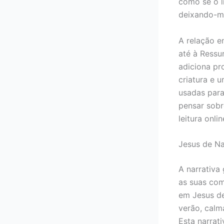
como se o l
deixando-me
A relação e
até à Ressu
adiciona pr
criatura e 
usadas para
pensar sob
leitura onli
Jesus de Na
A narrativa
as suas com
em Jesus de
verão, calm
Esta narrat