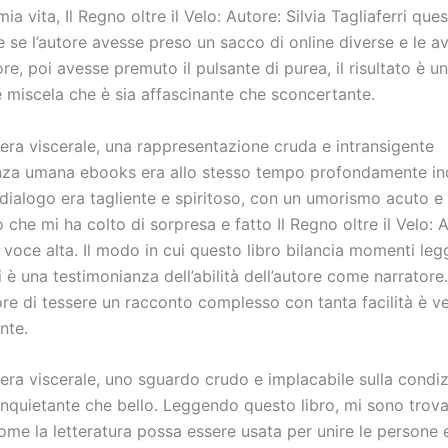
mia vita, Il Regno oltre il Velo: Autore: Silvia Tagliaferri que
e se l’autore avesse preso un sacco di online diverse e le 
tore, poi avesse premuto il pulsante di purea, il risultato è u
e miscela che è sia affascinante che sconcertante.
 era viscerale, una rappresentazione cruda e intransigente
enza umana ebooks era allo stesso tempo profondamente in
l dialogo era tagliente e spiritoso, con un umorismo acuto e
 che mi ha colto di sorpresa e fatto Il Regno oltre il Velo: A
a voce alta. Il modo in cui questo libro bilancia momenti leg
i è una testimonianza dell’abilità dell’autore come narratore.
tore di tessere un racconto complesso con tanta facilità è 
nte.
a era viscerale, uno sguardo crudo e implacabile sulla cond
 inquietante che bello. Leggendo questo libro, mi sono trov
me la letteratura possa essere usata per unire le persone e