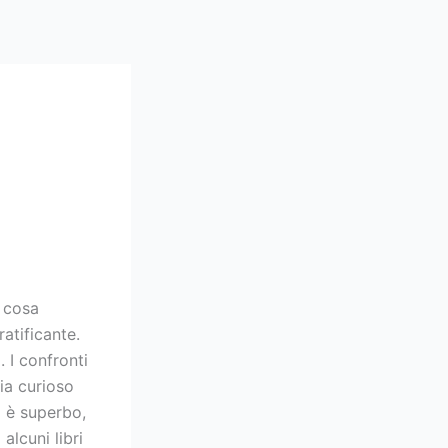
 cosa
atificante.
. I confronti
sia curioso
o è superbo,
alcuni libri