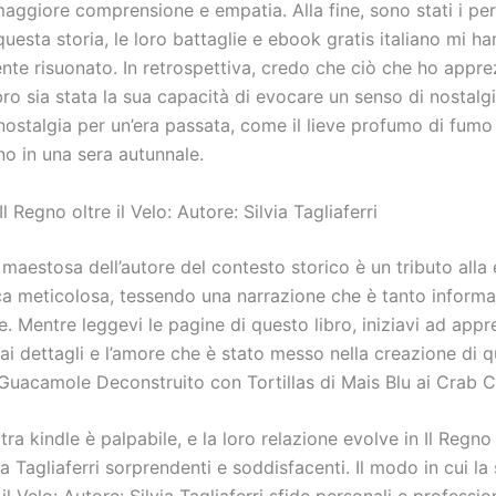
maggiore comprensione e empatia. Alla fine, sono stati i pe
questa storia, le loro battaglie e ebook gratis italiano mi h
te risuonato. In retrospettiva, credo che ciò che ho appre
bro sia stata la sua capacità di evocare un senso di nostalg
nostalgia per un’era passata, come il lieve profumo di fumo
no in una sera autunnale.
Il Regno oltre il Velo: Autore: Silvia Tagliaferri
 maestosa dell’autore del contesto storico è un tributo alla
rca meticolosa, tessendo una narrazione che è tanto inform
. Mentre leggevi le pagine di questo libro, iniziavi ad app
 ai dettagli e l’amore che è stato messo nella creazione di q
l Guacamole Deconstruito con Tortillas di Mais Blu ai Crab 
tra kindle è palpabile, e la loro relazione evolve in Il Regno o
ia Tagliaferri sorprendenti e soddisfacenti. Il modo in cui la s