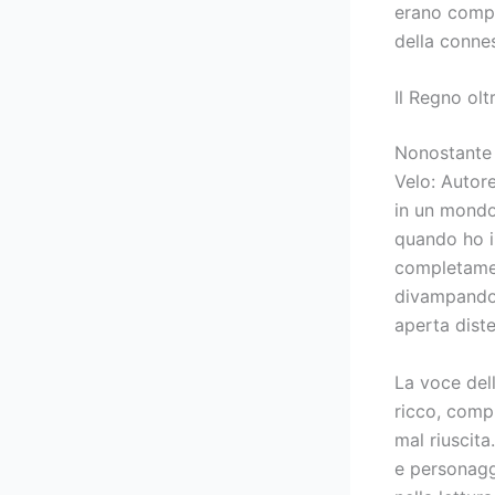
erano compl
della conne
Il Regno oltr
Nonostante i
Velo: Autore
in un mondo 
quando ho i
completamen
divampando 
aperta diste
La voce del
ricco, comp
mal riuscita
e personaggi