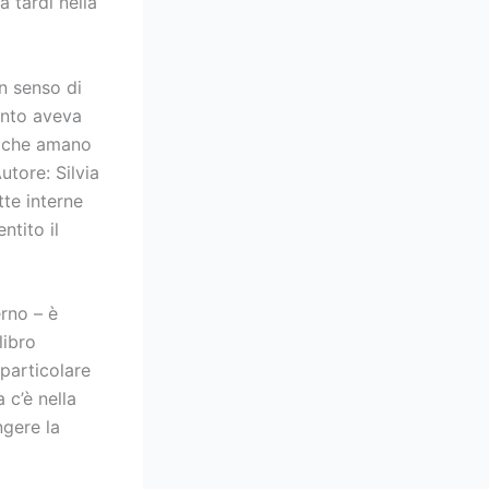
a tardi nella
n senso di
anto aveva
i che amano
utore: Silvia
tte interne
ntito il
rno – è
libro
 particolare
 c’è nella
ngere la