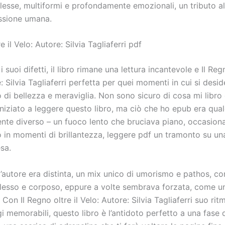
esse, multiformi e profondamente emozionali, un tributo a
ssione umana.
e il Velo: Autore: Silvia Tagliaferri pdf
 suoi difetti, il libro rimane una lettura incantevole e Il Regn
: Silvia Tagliaferri perfetta per quei momenti in cui si desi
di bellezza e meraviglia. Non sono sicuro di cosa mi libro 
niziato a leggere questo libro, ma ciò che ho epub era qua
te diverso – un fuoco lento che bruciava piano, occasion
in momenti di brillantezza, leggere pdf un tramonto su un
sa.
l’autore era distinta, un mix unico di umorismo e pathos, c
lesso e corposo, eppure a volte sembrava forzata, come u
. Con Il Regno oltre il Velo: Autore: Silvia Tagliaferri suo rit
 memorabili, questo libro è l’antidoto perfetto a una fase d