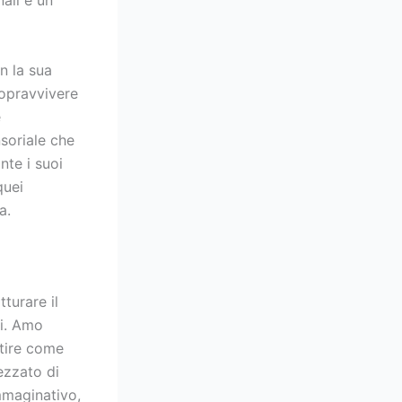
nali è un
n la sua
sopravvivere
e
soriale che
nte i suoi
quei
a.
tturare il
li. Amo
ntire come
ezzato di
immaginativo,