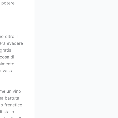
l potere
o oltre il
dera evadere
gratis
lcosa di
almente
a vasta,
ome un vino
na battuta
mo frenetico
i stallo