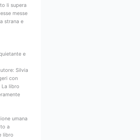
sto li supera
avesse messe
na strana e
quietante e
utore: Silvia
geri con
 La libro
veramente
izione umana
ato a
 libro