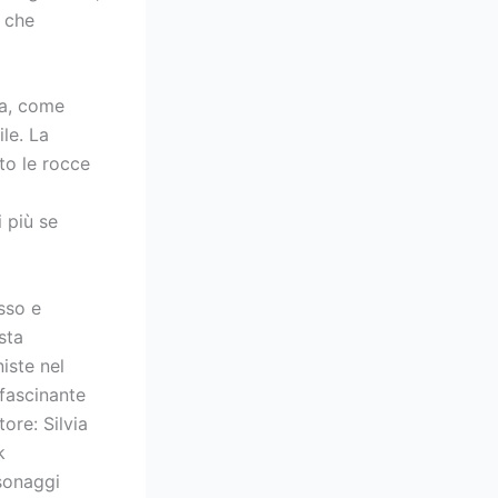
e che
ia, come
le. La
to le rocce
 più se
sso e
sta
iste nel
fascinante
tore: Silvia
k
rsonaggi