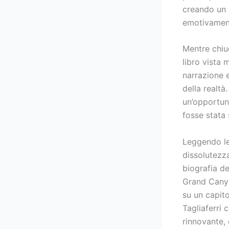
creando un 
emotivament
Mentre chiu
libro vista
narrazione e
della realt
un’opportun
fosse stata 
Leggendo le
dissolutezza
biografia de
Grand Canyo
su un capito
Tagliaferri 
rinnovante, 