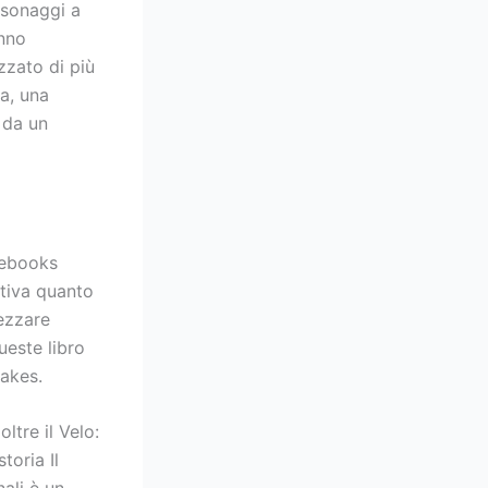
rsonaggi a
anno
zzato di più
ia, una
 da un
 ebooks
ativa quanto
rezzare
ueste libro
Cakes.
ltre il Velo:
toria Il