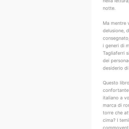
nella lettur
notte.
Ma mentre v
delusione, d
consegnato,
i generi di 
Tagliaferri 
dei personag
desiderio di 
Questo libr
confortante
italiano a v
marca di ro
torre che at
cima? I tem
commoventi, 