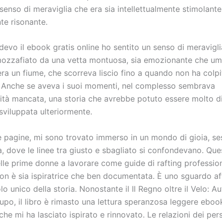
senso di meraviglia che era sia intellettualmente stimolant
e risonante.
devo il ebook gratis online ho sentito un senso di meravigl
 mozzafiato da una vetta montuosa, sia emozionante che umi
ra un fiume, che scorreva liscio fino a quando non ha colpi
à. Anche se aveva i suoi momenti, nel complesso sembrava
ità mancata, una storia che avrebbe potuto essere molto di
sviluppata ulteriormente.
 pagine, mi sono trovato immerso in un mondo di gioia, se
, dove le linee tra giusto e sbagliato si confondevano. Que
lle prime donne a lavorare come guide di rafting profession
n è sia ispiratrice che ben documentata. È uno sguardo af
lo unico della storia. Nonostante il Il Regno oltre il Velo: Au
cupo, il libro è rimasto una lettura speranzosa leggere eboo
che mi ha lasciato ispirato e rinnovato. Le relazioni dei pe