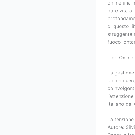
online una 
dare vita a 
profondamen
di questo li
struggente 
fuoco lonta
Libri Online 
La gestione
online rice
coinvolgente
l’attenzione
italiano da
La tensione 
Autore: Silv