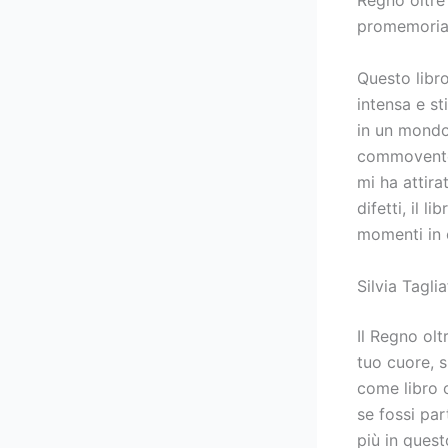
Regno oltre 
promemoria 
Questo libr
intensa e st
in un mondo
commovente.
mi ha attira
difetti, il 
momenti in 
Silvia Taglia
Il Regno olt
tuo cuore, s
come libro o
se fossi par
più in quest