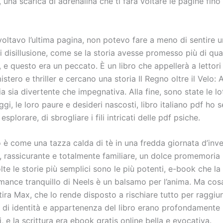
a, una scarica di adrenalina che ti farà voltare le pagine fino 
oltavo l’ultima pagina, non potevo fare a meno di sentire u
i disillusione, come se la storia avesse promesso più di qu
 e questo era un peccato. È un libro che appellerà a lettor
mistero e thriller e cercano una storia Il Regno oltre il Velo: A
sia sia divertente che impegnativa. Alla fine, sono state le lo
gi, le loro paure e desideri nascosti, libro italiano pdf ho se
esplorare, di sbrogliare i fili intricati delle pdf psiche.
o è come una tazza calda di tè in una fredda giornata d’inve
, rassicurante e totalmente familiare, un dolce promemoria 
olte le storie più semplici sono le più potenti, e-book che la
mance tranquillo di Neels è un balsamo per l’anima. Ma cosa
tira Max, che lo rende disposto a rischiare tutto per raggiu
i di identità e appartenenza del libro erano profondamente
e la scrittura era ebook gratis online bella e evocativa.