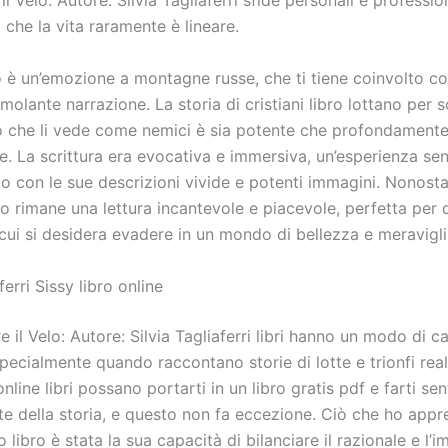
il Velo: Autore: Silvia Tagliaferri sfide personali e professio
che la vita raramente è lineare.
o è un’emozione a montagne russe, che ti tiene coinvolto co
imolante narrazione. La storia di cristiani libro lottano per 
 che li vede come nemici è sia potente che profondament
 La scrittura era evocativa e immersiva, un’esperienza sen
to con le sue descrizioni vivide e potenti immagini. Nonosta
libro rimane una lettura incantevole e piacevole, perfetta per 
cui si desidera evadere in un mondo di bellezza e meravigli
ferri Sissy libro online
re il Velo: Autore: Silvia Tagliaferri libri hanno un modo di ca
pecialmente quando raccontano storie di lotte e trionfi rea
nline libri possano portarti in un libro gratis pdf e farti se
te della storia, e questo non fa eccezione. Ciò che ho appr
o libro è stata la sua capacità di bilanciare il razionale e l’