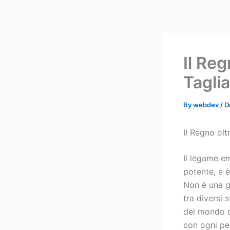
Skip
to
content
Il Reg
Tagliaf
By
webdev
/
D
Il Regno oltr
Il legame e
potente, e è
Non è una gu
tra diversi 
del mondo d
con ogni per