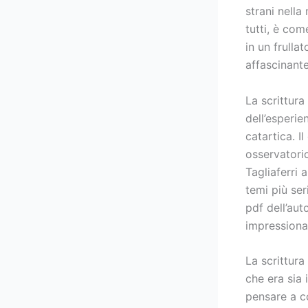
strani nella 
tutti, è com
in un frulla
affascinant
La scrittura
dell’esperi
catartica. I
osservatorio
Tagliaferri 
temi più ser
pdf dell’au
impressiona
La scrittur
che era sia
pensare a co