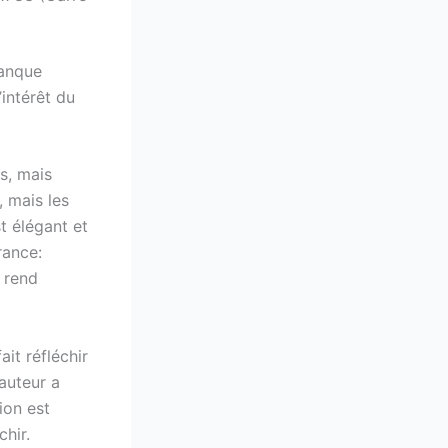
manque
’intérêt du
s, mais
, mais les
t élégant et
rance:
i rend
ait réfléchir
auteur a
ion est
chir.