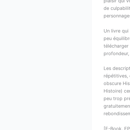
plaisir qui 
de culpabil
personnages
Un livre qui
peu équilibr
télécharger
profondeur, 
Les descript
répétitives,
obscure His
Histoire) ce
peu trop pr
gratuitemen
rebondisseme
[E-Book, EP