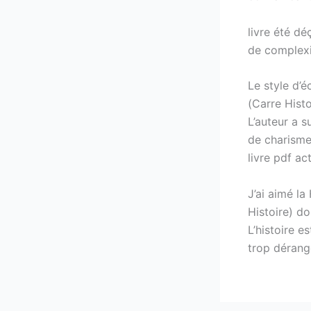
livre été d
de complexi
Le style d’é
(Carre Histo
L’auteur a 
de charisme
livre pdf ac
J’ai aimé la
Histoire) do
L’histoire e
trop dérang