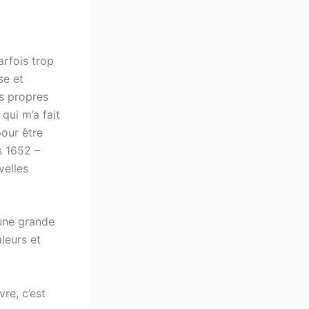
arfois trop
se et
es propres
qui m’a fait
pour être
s 1652 –
velles
 une grande
leurs et
vre, c’est