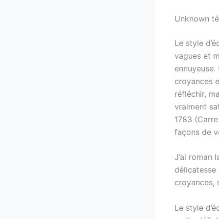
Unknown té
Le style d’é
vagues et ma
ennuyeuse. 
croyances e
réfléchir, m
vraiment sat
1783 (Carre 
façons de vo
J’ai roman 
délicatesse 
croyances, 
Le style d’é