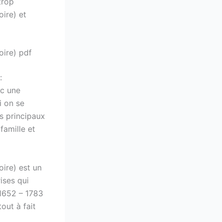
trop
ire) et
oire) pdf
:
ec une
i on se
es principaux
famille et
oire) est un
ises qui
 1652 – 1783
out à fait