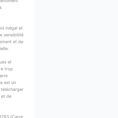
 sentiment
s
is inégal et
e sensibilité
ement et de
elle.
ues et
re trop
arre
re est un
 télécharger
 et de
 1783 (Carre