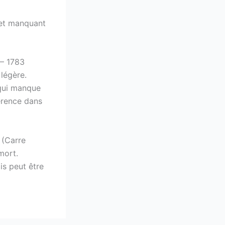
 et manquant
 – 1783
 légère.
 qui manque
érence dans
 (Carre
mort.
is peut être