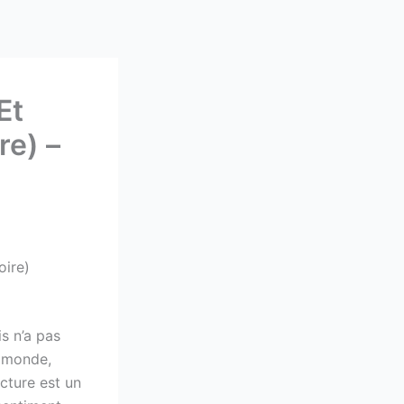
Et
re) –
oire)
s n’a pas
e monde,
ecture est un