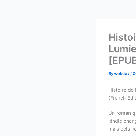
Skip
to
content
Histo
Lumie
[EPUB
By
webdev
/
O
Histoire de
(French Edi
Un roman qui
kindle chan
mais cela ne