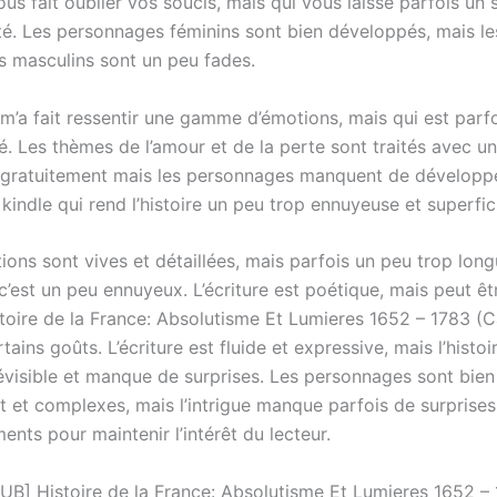
vous fait oublier vos soucis, mais qui vous laisse parfois un
ité. Les personnages féminins sont bien développés, mais le
 masculins sont un peu fades.
 m’a fait ressentir une gamme d’émotions, mais qui est parfo
é. Les thèmes de l’amour et de la perte sont traités avec un
 gratuitement mais les personnages manquent de développ
kindle qui rend l’histoire un peu trop ennuyeuse et superfici
ions sont vives et détaillées, mais parfois un peu trop long
 c’est un peu ennuyeux. L’écriture est poétique, mais peut êt
toire de la France: Absolutisme Et Lumieres 1652 – 1783 (C
rtains goûts. L’écriture est fluide et expressive, mais l’histoi
évisible et manque de surprises. Les personnages sont bien
t et complexes, mais l’intrigue manque parfois de surprises
nts pour maintenir l’intérêt du lecteur.
UB] Histoire de la France: Absolutisme Et Lumieres 1652 –