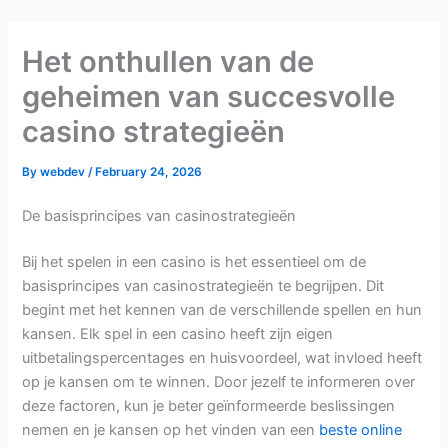
Skip
to
Het onthullen van de
content
geheimen van succesvolle
casino strategieën
By
webdev
/
February 24, 2026
De basisprincipes van casinostrategieën
Bij het spelen in een casino is het essentieel om de
basisprincipes van casinostrategieën te begrijpen. Dit
begint met het kennen van de verschillende spellen en hun
kansen. Elk spel in een casino heeft zijn eigen
uitbetalingspercentages en huisvoordeel, wat invloed heeft
op je kansen om te winnen. Door jezelf te informeren over
deze factoren, kun je beter geïnformeerde beslissingen
nemen en je kansen op het vinden van een
beste online