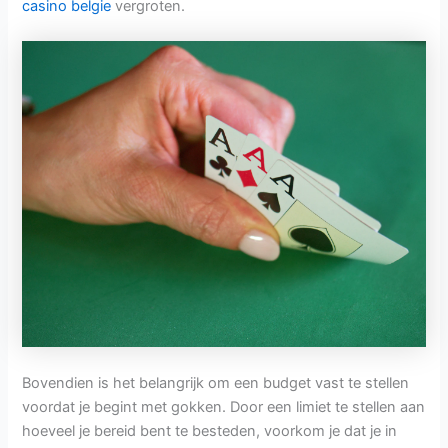
casino belgie
vergroten.
Bovendien is het belangrijk om een budget vast te stellen
voordat je begint met gokken. Door een limiet te stellen aan
hoeveel je bereid bent te besteden, voorkom je dat je in