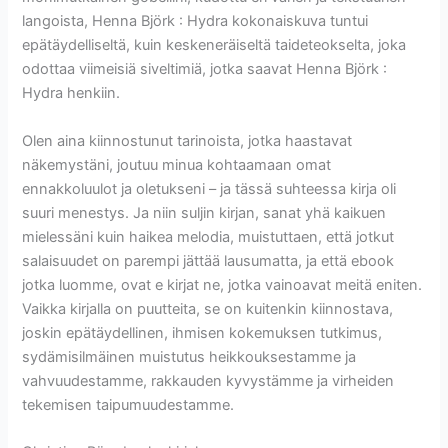
langoista, Henna Björk : Hydra kokonaiskuva tuntui
epätäydelliseltä, kuin keskeneräiseltä taideteokselta, joka
odottaa viimeisiä siveltimiä, jotka saavat Henna Björk :
Hydra henkiin.
Olen aina kiinnostunut tarinoista, jotka haastavat
näkemystäni, joutuu minua kohtaamaan omat
ennakkoluulot ja oletukseni – ja tässä suhteessa kirja oli
suuri menestys. Ja niin suljin kirjan, sanat yhä kaikuen
mielessäni kuin haikea melodia, muistuttaen, että jotkut
salaisuudet on parempi jättää lausumatta, ja että ebook
jotka luomme, ovat e kirjat​ ne, jotka vainoavat meitä eniten.
Vaikka kirjalla on puutteita, se on kuitenkin kiinnostava,
joskin epätäydellinen, ihmisen kokemuksen tutkimus,
sydämisilmäinen muistutus heikkouksestamme ja
vahvuudestamme, rakkauden kyvystämme ja virheiden
tekemisen taipumuudestamme.