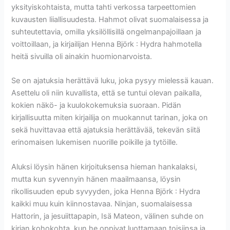
yksityiskohtaista, mutta tahti verkossa tarpeettomien
kuvausten liiallisuudesta. Hahmot olivat suomalaisessa ja
suhteutettavia, omilla yksilöllisillä ongelmanpajoillaan ja
voittoillaan, ja kirjailijan Henna Björk : Hydra hahmotella
heitä sivuilla oli ainakin huomionarvoista.
Se on ajatuksia herättävä luku, joka pysyy mielessä kauan.
Asettelu oli niin kuvallista, että se tuntui olevan paikalla,
kokien näkö- ja kuulokokemuksia suoraan. Pidän
kirjallisuutta miten kirjailija on muokannut tarinan, joka on
sekä huvittavaa että ajatuksia herättävää, tekevän siitä
erinomaisen lukemisen nuorille poikille ja tytöille.
Aluksi löysin hänen kirjoituksensa hieman hankalaksi,
mutta kun syvennyin hänen maailmaansa, löysin
rikollisuuden epub syvyyden, joka Henna Björk : Hydra
kaikki muu kuin kiinnostavaa. Ninjan, suomalaisessa
Hattorin, ja jesuiittapapin, Isä Mateon, välinen suhde on
kirjan kohokohta, kun he oppivat luottamaan toisiinsa ja