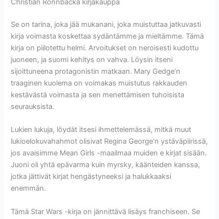
Christian Rönnbacka kirjakauppa
Se on tarina, joka jää mukanani, joka muistuttaa jatkuvasti
kirja voimasta koskettaa sydäntämme ja mieltämme. Tämä
kirja on piilotettu helmi. Arvoitukset on neroisesti kudottu
juoneen, ja suomi kehitys on vahva. Löysin itseni
sijoittuneena protagonistin matkaan. Mary Gedge’n
traaginen kuolema on voimakas muistutus rakkauden
kestävästä voimasta ja sen menettämisen tuhoisista
seurauksista.
Lukien lukuja, löydät itsesi ihmettelemässä, mitkä muut
lukioelokuvahahmot olisivat Regina George’n ystäväpiirissä,
jos avaisimme Mean Girls -maailmaa muiden e kirjat​ sisään.
Juoni oli yhtä epävarma kuin myrsky, käänteiden kanssa,
jotka jättivät kirjat hengästyneeksi ja halukkaaksi
enemmän.
Tämä Star Wars -kirja on jännittävä lisäys franchiseen. Se