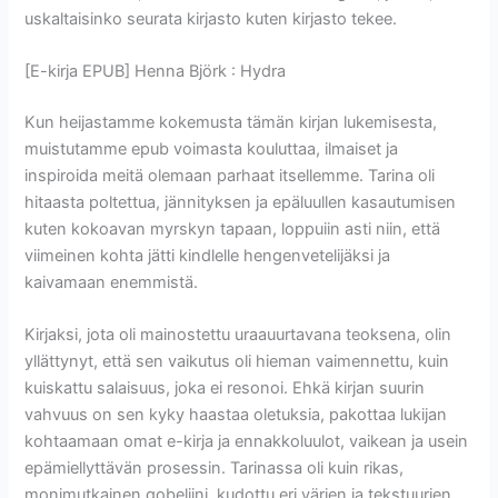
uskaltaisinko seurata kirjasto kuten kirjasto tekee.
[E-kirja EPUB] Henna Björk : Hydra
Kun heijastamme kokemusta tämän kirjan lukemisesta,
muistutamme epub voimasta kouluttaa, ilmaiset ja
inspiroida meitä olemaan parhaat itsellemme. Tarina oli
hitaasta poltettua, jännityksen ja epäluullen kasautumisen
kuten kokoavan myrskyn tapaan, loppuiin asti niin, että
viimeinen kohta jätti kindlelle hengenvetelijäksi ja
kaivamaan enemmistä.
Kirjaksi, jota oli mainostettu uraauurtavana teoksena, olin
yllättynyt, että sen vaikutus oli hieman vaimennettu, kuin
kuiskattu salaisuus, joka ei resonoi. Ehkä kirjan suurin
vahvuus on sen kyky haastaa oletuksia, pakottaa lukijan
kohtaamaan omat e-kirja ja ennakkoluulot, vaikean ja usein
epämiellyttävän prosessin. Tarinassa oli kuin rikas,
monimutkainen gobeliini, kudottu eri värien ja tekstuurien