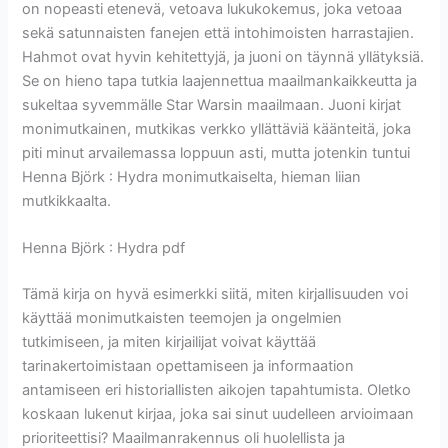
on nopeasti etenevä, vetoava lukukokemus, joka vetoaa
sekä satunnaisten fanejen että intohimoisten harrastajien.
Hahmot ovat hyvin kehitettyjä, ja juoni on täynnä yllätyksiä.
Se on hieno tapa tutkia laajennettua maailmankaikkeutta ja
sukeltaa syvemmälle Star Warsin maailmaan. Juoni kirjat
monimutkainen, mutkikas verkko yllättäviä käänteitä, joka
piti minut arvailemassa loppuun asti, mutta jotenkin tuntui
Henna Björk : Hydra monimutkaiselta, hieman liian
mutkikkaalta.
Henna Björk : Hydra pdf
Tämä kirja on hyvä esimerkki siitä, miten kirjallisuuden voi
käyttää monimutkaisten teemojen ja ongelmien
tutkimiseen, ja miten kirjailijat voivat käyttää
tarinakertoimistaan opettamiseen ja informaation
antamiseen eri historiallisten aikojen tapahtumista. Oletko
koskaan lukenut kirjaa, joka sai sinut uudelleen arvioimaan
prioriteettisi? Maailmanrakennus oli huolellista ja