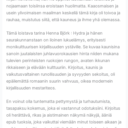
nojaamaan toisiinsa eroistaan huolimatta. Kaaosmaisen ja
usein ylivoimaisen maailman keskellä tämä kirja oli toivoa ja
rauhaa, muistutus siitä, että kauneus ja ihme yhä olemassa.
Tämä loistava tarina Henna Björk : Hydra ja hänen
seurakunnanstaan on iloinen lukuelämys, erityisesti
monikulttuurisen kirjallisuuden ystäville. Se kuvaa kaunisina
sanoin juutalaisten juhlavuorokausien hinta niiden mukana
tulevien perinteisten ruokojen rungon, avaten ikkunan
rikkaiseen ja elävään kulttuuriin. Kirjoitus, kaunis ja
vaikutusvaltainen runollisuuden ja syvyyden sekoitus, oli
epäilemättä romaanin suurin vahvuus, oikea modernein
kirjallisuuden mestariteos.
En voinut olla tuntematta pettymystä ja turhautumista,
tasapaksu kokemus, joka ei vastannut odotuksiini. Kirjoitus
oli herättävä, rikas ja aistimainen näkymä näkyjä, ääniä
epub tuoksia, joka vaikuttai viemään minut toiseen aikaan ja