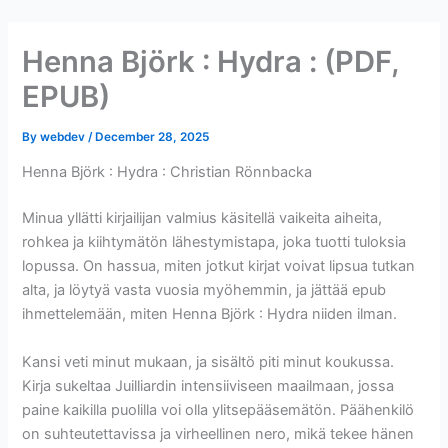
Skip
to
Henna Björk : Hydra : (PDF,
content
EPUB)
By
webdev
/
December 28, 2025
Henna Björk : Hydra : Christian Rönnbacka
Minua yllätti kirjailijan valmius käsitellä vaikeita aiheita,
rohkea ja kiihtymätön lähestymistapa, joka tuotti tuloksia
lopussa. On hassua, miten jotkut kirjat voivat lipsua tutkan
alta, ja löytyä vasta vuosia myöhemmin, ja jättää epub
ihmettelemään, miten Henna Björk : Hydra niiden ilman.
Kansi veti minut mukaan, ja sisältö piti minut koukussa.
Kirja sukeltaa Juilliardin intensiiviseen maailmaan, jossa
paine kaikilla puolilla voi olla ylitsepääsemätön. Päähenkilö
on suhteutettavissa ja virheellinen nero, mikä tekee hänen