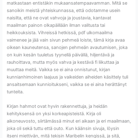
matkastaan entistäkin mukaansatempaavamman. Mitä se
sanoikin meistä yhteiskunnassa, että odotamme usein
naisilta, että ne ovat vahvoja ja joustavia, kantavat
maailman painon olkapäillään ilman valitusta tai
heikkouksista. Vihreissä hetkissä, pdf ulkomaailma
vaimenee ja jää vain sivun pehmeä loiste, tämä kirja avaa
oikean kauneutensa, sanojen pehmeän avautumisen, joka
on kuin kesän tuuletus tyynellä päivällä, hiljentävä ja
rauhoittava, mutta myös vahva ja kestävä fi liikuttaa ja
muuttaa meitä. Vaikka se ei aina onnistunut, kirjan
kunnianhimoinen laajuus ja vaikeiden aiheiden käsittely tuli
ansaitsemaan kunnioitukseni, vaikka se ei aina herättänyt
tunteita.
Kirjan hahmot ovat hyvin rakennettuja, ja heidän
kehityksensä on yksi korkeapisteistä. Kirja oli
aikoneuvosto, siirtämässä minut eri aikaan ja eri maailmaan,
joka oli sekä tuttu että outo. Kun käänsin sivuja, löysin
itseni miettivän, mitä tekisin Maribelin kengissä, ja sitä,