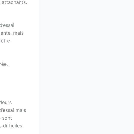
 attachants.
d’essai
nante, mais
 être
rée.
ndeurs
d’essai mais
e sont
 difficiles