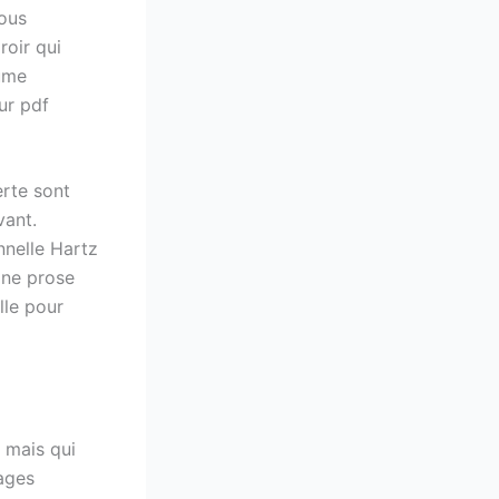
nous
roir qui
lume
ur pdf
erte sont
vant.
nnelle Hartz
Une prose
lle pour
 mais qui
nages