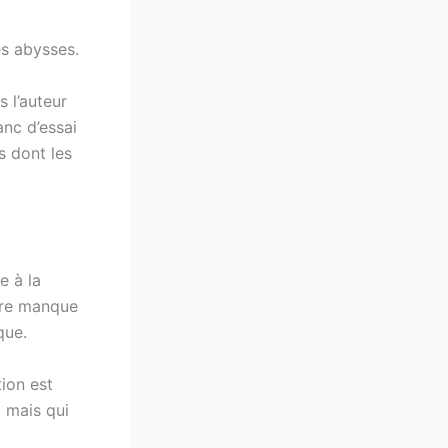
es abysses.
 l’auteur
anc d’essai
s dont les
e à la
oire manque
que.
ion est
, mais qui