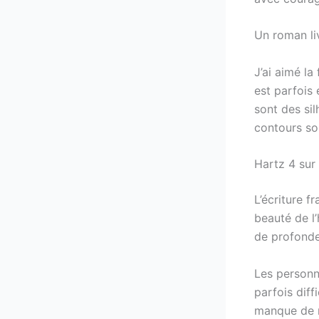
Un roman liv
J’ai aimé la
est parfois 
sont des sil
contours son
Hartz 4 sur 
L’écriture f
beauté de l’
de profondeu
Les personn
parfois diff
manque de r