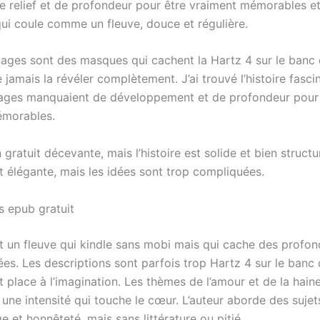
 relief et de profondeur pour être vraiment mémorables et
ui coule comme un fleuve, douce et régulière.
ages sont des masques qui cachent la Hartz 4 sur le banc 
 jamais la révéler complètement. J’ai trouvé l’histoire fasci
ages manquaient de développement et de profondeur pour
émorables.
n gratuit décevante, mais l’histoire est solide et bien structu
st élégante, mais les idées sont trop compliquées.
s epub gratuit
est un fleuve qui kindle sans mobi mais qui cache des profo
es. Les descriptions sont parfois trop Hartz 4 sur le banc 
nt place à l’imagination. Les thèmes de l’amour et de la hain
 une intensité qui touche le cœur. L’auteur aborde des sujets
 et honnêteté, mais sans littérature ou pitié.