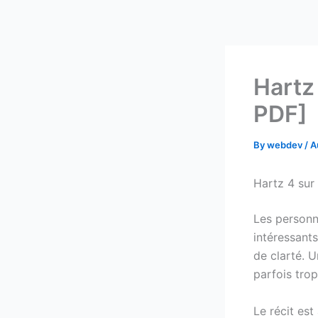
Skip
to
content
Hartz
PDF]
By
webdev
/
A
Hartz 4 sur 
Les personn
intéressant
de clarté. U
parfois tro
Le récit est