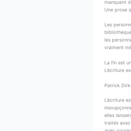
manquent de
Une prose q
Les personn
bibliothèque
les personn
vraiment m
La fin est u
L’écriture e
Patrick Dirk
L’écriture 
insoupçonné
elles laisse
traités avec
avec courage