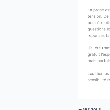
La prose est
tension. Ce 
peut être di
questions ex
réponses fac
J’ai été tr
gratuit l’esp
mais parfois
Les thèmes l
sensibilité 
PREVIOUS