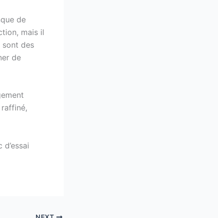
anque de
tion, mais il
s sont des
ner de
rgement
 raffiné,
c d’essai
NEXT