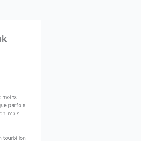
ok
t moins
que parfois
ion, mais
 tourbillon