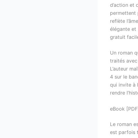
d’action et
permettent 
reflète l’âm
élégante et 
gratuit faci
Un roman qui
traités ave
L’auteur maî
4 sur le ba
qui invite à
rendre l’his
eBook [PDF]
Le roman es
est parfois 