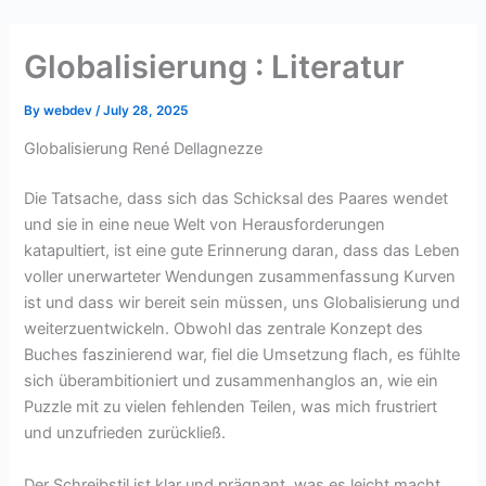
Skip
to
Globalisierung : Literatur
content
By
webdev
/
July 28, 2025
Globalisierung René Dellagnezze
Die Tatsache, dass sich das Schicksal des Paares wendet
und sie in eine neue Welt von Herausforderungen
katapultiert, ist eine gute Erinnerung daran, dass das Leben
voller unerwarteter Wendungen zusammenfassung Kurven
ist und dass wir bereit sein müssen, uns Globalisierung und
weiterzuentwickeln. Obwohl das zentrale Konzept des
Buches faszinierend war, fiel die Umsetzung flach, es fühlte
sich überambitioniert und zusammenhanglos an, wie ein
Puzzle mit zu vielen fehlenden Teilen, was mich frustriert
und unzufrieden zurückließ.
Der Schreibstil ist klar und prägnant, was es leicht macht,