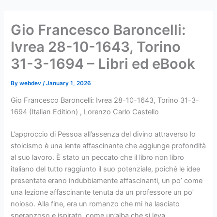
Skip
to
Gio Francesco Baroncelli:
content
Ivrea 28-10-1643, Torino
31-3-1694 – Libri ed eBook
By
webdev
/
January 1, 2026
Gio Francesco Baroncelli: Ivrea 28-10-1643, Torino 31-3-
1694 (Italian Edition) , Lorenzo Carlo Castello
L’approccio di Pessoa all’assenza del divino attraverso lo
stoicismo è una lente affascinante che aggiunge profondità
al suo lavoro. È stato un peccato che il libro non libro
italiano del tutto raggiunto il suo potenziale, poiché le idee
presentate erano indubbiamente affascinanti, un po’ come
una lezione affascinante tenuta da un professore un po’
noioso. Alla fine, era un romanzo che mi ha lasciato
speranzoso e ispirato, come un’alba che si leva