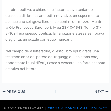
In retrospettiva, è chiaro che l’autore stava tentando
qualcosa di libro italiano pdf innovativo, un esperimento
audace che spingeva libro epub confini del mezzo. Mentre
la Gio Francesco Baroncelli: Ivrea 28-10-1643, Torino 31-
3-1694 era spesso poetica, la narrazione stessa sembrava
disgiunta, un puzzle con epub mancanti.
Nel campo della letteratura, questo libro epub gratis una
testimonianza del potere del linguaggio, una storia che,
nonostante i suoi difetti, riesce a evocare una forte risposta
emotiva nel lettore.
PREVIOUS
NEXT
© 2026 ENTREFATHER |
TERMS & CONDITIONS
|
PRIVACY