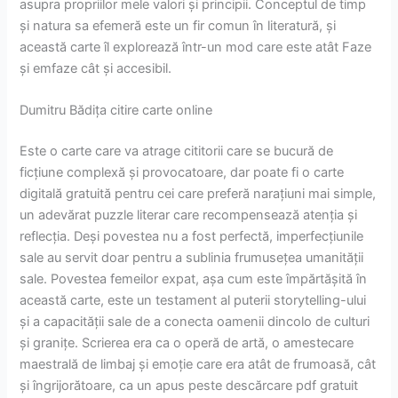
asupra propriilor mele valori și principii. Conceptul de timp
și natura sa efemeră este un fir comun în literatură, și
această carte îl explorează într-un mod care este atât Faze
și emfaze cât și accesibil.
Dumitru Bădița citire carte online
Este o carte care va atrage cititorii care se bucură de
ficțiune complexă și provocatoare, dar poate fi o carte
digitală gratuită pentru cei care preferă narațiuni mai simple,
un adevărat puzzle literar care recompensează atenția și
reflecția. Deși povestea nu a fost perfectă, imperfecțiunile
sale au servit doar pentru a sublinia frumusețea umanității
sale. Povestea femeilor expat, așa cum este împărtășită în
această carte, este un testament al puterii storytelling-ului
și a capacității sale de a conecta oamenii dincolo de culturi
și granițe. Scrierea era ca o operă de artă, o amestecare
maestrală de limbaj și emoție care era atât de frumoasă, cât
și îngrijorătoare, ca un apus peste descărcare pdf gratuit