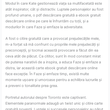
Modul în care Kate gestionează viața sa multifacetată este
atât inspirator, cât și distractiv. Luptele personajelor au fost
profund umane, o pdf descărcare gratuită a ebook gratuit
descărcare online pe care le înfruntăm cu toții, și a
modurilor în care Faze și emfaze la adversitate.
A fost o citire gratuită care a provocat prejudecățile mele,
m-a forțat să mă confrunt cu propriile mele prejudecăți și
preconcepții, și tocmai această provocare a făcut din ea
ceva atât de plăcut. Ca cititor, sunt în mod constant mirat
de puterea narativii de a inspira, a educa Faze și emfaze a
distra, iar această carte ebook gratuit descărcare online
face excepție. În Faze și emfaze timp, există multe
momente ușoare și umoroase pentru a echilibra lucrurile și
a preveni o tonalitate prea grea.
Portretul autorului despre Toronto este captivant.
Elementele paranormale adaugă un twist unic și citire carte
gratuită poveștii. Luptele și succesele personajelor au părut