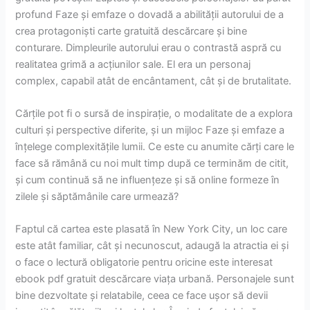
profund Faze și emfaze o dovadă a abilității autorului de a
crea protagoniști carte gratuită descărcare și bine
conturare. Dimpleurile autorului erau o contrastă aspră cu
realitatea grimă a acțiunilor sale. El era un personaj
complex, capabil atât de encântament, cât și de brutalitate.
Cărțile pot fi o sursă de inspirație, o modalitate de a explora
culturi și perspective diferite, și un mijloc Faze și emfaze a
înțelege complexitățile lumii. Ce este cu anumite cărți care le
face să rămână cu noi mult timp după ce terminăm de citit,
și cum continuă să ne influențeze și să online formeze în
zilele și săptămânile care urmează?
Faptul că cartea este plasată în New York City, un loc care
este atât familiar, cât și necunoscut, adaugă la atractia ei și
o face o lectură obligatorie pentru oricine este interesat
ebook pdf gratuit descărcare viața urbană. Personajele sunt
bine dezvoltate și relatabile, ceea ce face ușor să devii