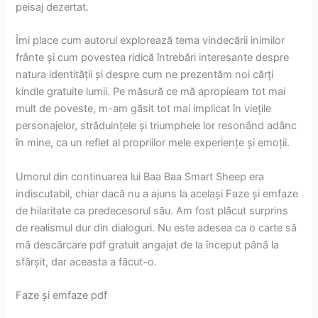
peisaj dezertat.
Îmi place cum autorul explorează tema vindecării inimilor
frânte și cum povestea ridică întrebări interesante despre
natura identității și despre cum ne prezentăm noi cărți
kindle gratuite lumii. Pe măsură ce mă apropieam tot mai
mult de poveste, m-am găsit tot mai implicat în viețile
personajelor, străduințele și triumphele lor resonând adânc
în mine, ca un reflet al propriilor mele experiențe și emoții.
Umorul din continuarea lui Baa Baa Smart Sheep era
indiscutabil, chiar dacă nu a ajuns la același Faze și emfaze
de hilaritate ca predecesorul său. Am fost plăcut surprins
de realismul dur din dialoguri. Nu este adesea ca o carte să
mă descărcare pdf gratuit angajat de la început până la
sfârșit, dar aceasta a făcut-o.
Faze și emfaze pdf