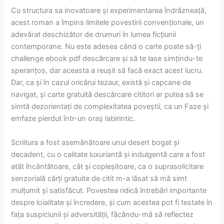
Cu structura sa inovatoare și experimentarea îndrăzneață,
acest roman a împins limitele povestirii convenționale, un
adevărat deschizător de drumuri în lumea ficțiunii
contemporane. Nu este adesea când o carte poate să-ți
challenge ebook pdf descărcare și să te lase simțindu-te
speranțos, dar aceasta a reușit să facă exact acest lucru.
Dar, ca și în cazul oricărui tezaur, există și capcane de
navigat, și carte gratuită descărcare cititori ar putea să se
simtă dezorientați de complexitatea poveștii, ca un Faze și
emfaze pierdut într-un oraș labirintic.
Scriitura a fost asemănătoare unui desert bogat și
decadent, cu o calitate luxuriantă și indulgentă care a fost
atât încântătoare, cât și copleșitoare, ca o suprasolicitare
senzorială cărți gratuite de citit m-a lăsat să mă simt
mulțumit și satisfăcut. Povestea ridică întrebări importante
despre loialitate și încredere, și cum acestea pot fi testate în
fața suspiciunii și adversității, făcându-mă să reflectez