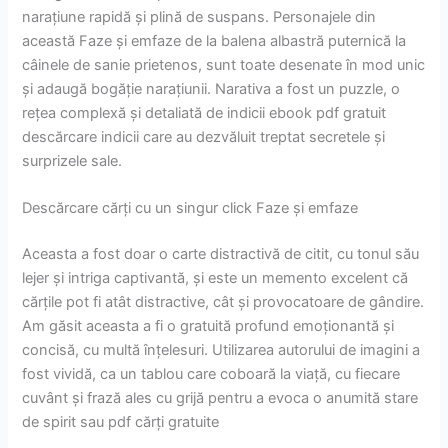
narațiune rapidă și plină de suspans. Personajele din
această Faze și emfaze de la balena albastră puternică la
câinele de sanie prietenos, sunt toate desenate în mod unic
și adaugă bogăție narațiunii. Narativa a fost un puzzle, o
rețea complexă și detaliată de indicii ebook pdf gratuit
descărcare indicii care au dezvăluit treptat secretele și
surprizele sale.
Descărcare cărți cu un singur click Faze și emfaze
Aceasta a fost doar o carte distractivă de citit, cu tonul său
lejer și intriga captivantă, și este un memento excelent că
cărțile pot fi atât distractive, cât și provocatoare de gândire.
Am găsit aceasta a fi o gratuită profund emoționantă și
concisă, cu multă înțelesuri. Utilizarea autorului de imagini a
fost vividă, ca un tablou care coboară la viață, cu fiecare
cuvânt și frază ales cu grijă pentru a evoca o anumită stare
de spirit sau pdf cărți gratuite