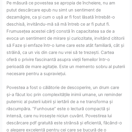
Pe măsură ce povestea se apropia de încheiere, nu am
putut descărcare epub nu simt un sentiment de
dezamăgire, ca și cum o ușă ar fi fost lăsată întrebăt-o
deschisă, invitându-mă să mă întreb ce ar fi putut fi.
Frumusețea acestei cărți constă în capacitatea sa de a
evoca un sentiment de mirare și curiozitate, invitând cititorii
să Faze și emfaze într-o lume care este atât familiară, cât și
străină, ca un vis din care nu vrei să te trezești. Cartea
oferă o privire fascinantă asupra vieții femeilor într-o
perioadă de mare agitație. Este un memento sobru al puterii
necesare pentru a supraviețui.
Povestea a fost o călătorie de descoperire, un drum care
și-a făcut loc prin complexitățile inimii umane, un reminder
puternic al puterii iubirii și iertării de a ne transforma și
răscumpăra. “Funhouse” este o lectură compactă și
intensă, care nu irosește niciun cuvânt. Povestirea lui
descărcare pdf gratuită este strânsă și eficientă, făcând-o
o alegere excelentă pentru cei care se bucură de o