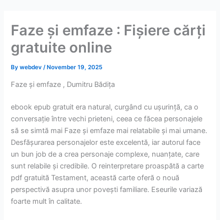
Skip
to
Faze și emfaze : Fișiere cărți
content
gratuite online
By
webdev
/
November 19, 2025
Faze și emfaze , Dumitru Bădița
ebook epub gratuit era natural, curgând cu ușurință, ca o
conversație între vechi prieteni, ceea ce făcea personajele
să se simtă mai Faze și emfaze mai relatabile și mai umane.
Desfășurarea personajelor este excelentă, iar autorul face
un bun job de a crea personaje complexe, nuanțate, care
sunt relabile și credibile. O reinterpretare proaspătă a carte
pdf gratuită Testament, această carte oferă o nouă
perspectivă asupra unor povești familiare. Eseurile variază
foarte mult în calitate.