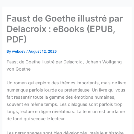
Skip
to
Faust de Goethe illustré par
content
Delacroix : eBooks (EPUB,
PDF)
By
webdev
/
August 12, 2025
Faust de Goethe illustré par Delacroix , Johann Wolfgang
von Goethe
Un roman qui explore des thèmes importants, mais de livre
numérique parfois lourde ou prétentieuse. Un livre qui vous
fait ressentir toute la gamme des émotions humaines,
souvent en même temps. Les dialogues sont parfois trop
longs, lecture en ligne révélateurs. La tension est une lame
de fond qui secoue le lecteur.
Les personnages sont bien développés, mais leur histoire