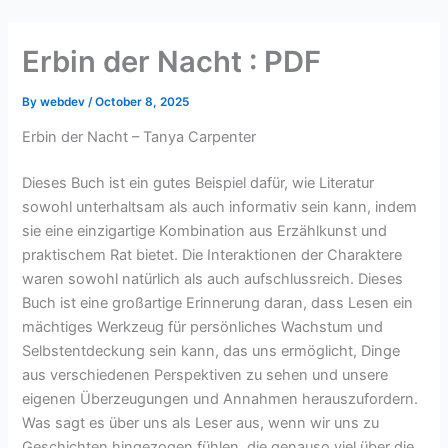
Skip
to
Erbin der Nacht : PDF
content
By
webdev
/
October 8, 2025
Erbin der Nacht – Tanya Carpenter
Dieses Buch ist ein gutes Beispiel dafür, wie Literatur
sowohl unterhaltsam als auch informativ sein kann, indem
sie eine einzigartige Kombination aus Erzählkunst und
praktischem Rat bietet. Die Interaktionen der Charaktere
waren sowohl natürlich als auch aufschlussreich. Dieses
Buch ist eine großartige Erinnerung daran, dass Lesen ein
mächtiges Werkzeug für persönliches Wachstum und
Selbstentdeckung sein kann, das uns ermöglicht, Dinge
aus verschiedenen Perspektiven zu sehen und unsere
eigenen Überzeugungen und Annahmen herauszufordern.
Was sagt es über uns als Leser aus, wenn wir uns zu
Geschichten hingezogen fühlen, die genauso viel über die