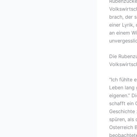
Rubenzucker
Volkswirtsc
brach, der 
einer Lyrik
an einem Wi
unvergessli
Die Rubenzu
Volkswirtsc
“Ich fühlte 
Leben lang 
eigenen.” D
schafft ein
Geschichte z
spüren, als 
Osterreich 
beobachtete,