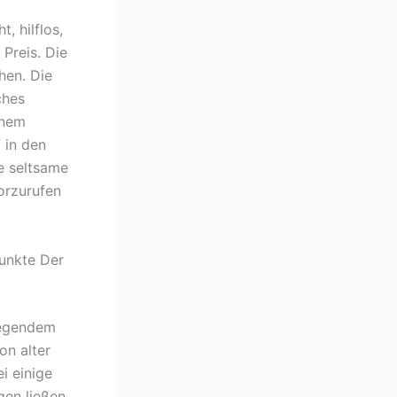
, hilflos,
Preis. Die
hen. Die
ches
inem
 in den
ne seltsame
orzurufen
unkte Der
regendem
on alter
i einige
gen ließen,