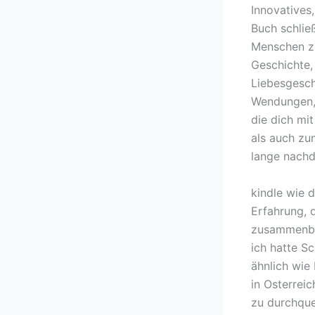
Innovatives
Buch schlie
Menschen zu
Geschichte, 
Liebesgesch
Wendungen, 
die dich mi
als auch zu
lange nachd
kindle wie 
Erfahrung, 
zusammenbri
ich hatte S
ähnlich wie
in Osterrei
zu durchque