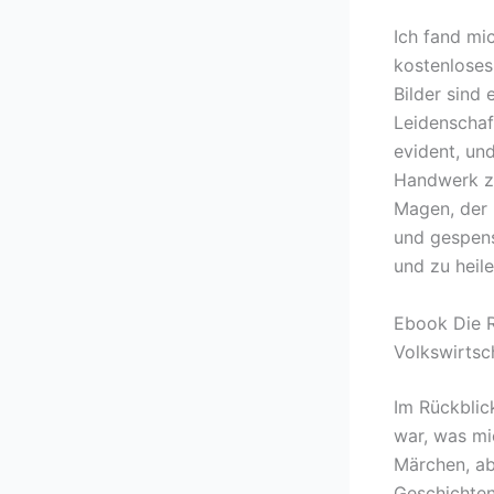
Ich fand mic
kostenloses
Bilder sind
Leidenschaf
evident, und
Handwerk zu
Magen, der m
und gespens
und zu heile
Ebook Die R
Volkswirtsc
Im Rückblic
war, was mi
Märchen, ab
Geschichten