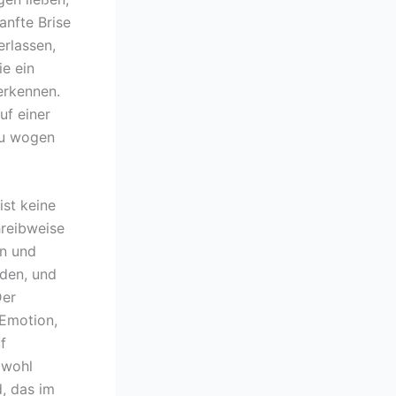
anfte Brise
erlassen,
e ein
erkennen.
uf einer
zu wogen
st keine
hreibweise
en und
rden, und
Der
 Emotion,
f
owohl
d, das im