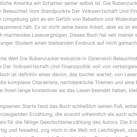
liche Amerika ein Schatten seiner selbst ist. Die Rubenzuck
ch Beleuchtet Vom Standpunkte Der Volkswirtschaft Und Fin
n Umgebung gibt es ein Gefühl von Rebellion und Widerstan
pannend hält. Es ist nicht seine beste Arbeit, aber es ist ei
h machendes Lesevergnügen. Dieses Buch hat seit meiner 
 junger Student einen bleibenden Eindruck auf mich gemach
ische Welt Die Rubenzucker-Industrie in Osterreich Beleucht
 Der Volkswirtschaft Und Finanzpolitik voll von verborgen
Buch ist definitiv eines davon, das bucher wartet, von Lese
die komplexe Charaktere, nachdenkliche Themen und eine 
ie ihnen lange kostenlose sie das Lesen beendet haben, blei
angsamen Starts fand das Buch schließlich seinen Fuß, entwi
erzeugenden Erzählung, die sowohl unheimlich als auch sch
is für die fähige Geschichtenerzählung des Autors. Die Er
tig und fesselnd, zog mich in die Welt mit Leichtigkeit, ob