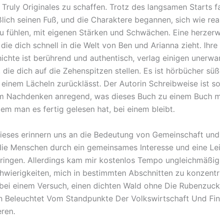
, Truly Originales zu schaffen. Trotz des langsamen Starts 
ßlich seinen Fuß, und die Charaktere begannen, sich wie rea
 fühlen, mit eigenen Stärken und Schwächen. Eine herze
die dich schnell in die Welt von Ben und Arianna zieht. Ihre
ichte ist berührend und authentisch, verlag einigen unerwa
die dich auf die Zehenspitzen stellen. Es ist hörbücher süß
t einem Lächeln zurücklässt. Der Autorin Schreibweise ist 
m Nachdenken anregend, was dieses Buch zu einem Buch m
em man es fertig gelesen hat, bei einem bleibt.
dieses erinnern uns an die Bedeutung von Gemeinschaft und 
die Menschen durch ein gemeinsames Interesse und eine Le
ngen. Allerdings kam mir kostenlos Tempo ungleichmäßig 
chwierigkeiten, mich in bestimmten Abschnitten zu konzentr
 bei einem Versuch, einen dichten Wald ohne Die Rubenzuck
ch Beleuchtet Vom Standpunkte Der Volkswirtschaft Und Fin
ren.