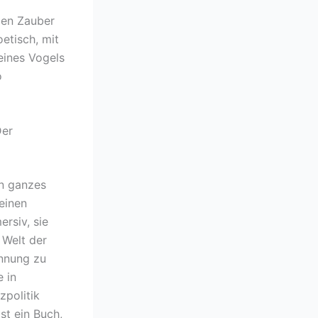
den Zauber
etisch, mit
eines Vogels
o
Der
in ganzes
einen
rsiv, sie
 Welt der
ennung zu
e in
zpolitik
st ein Buch,