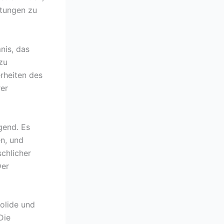
rtungen zu
nis, das
zu
rheiten des
rer
gend. Es
en, und
schlicher
Der
solide und
Die