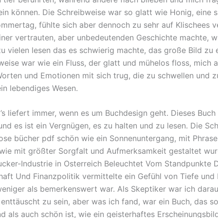
ein können. Die Schreibweise war so glatt wie Honig, eine s
mmertag, fühlte sich aber dennoch zu sehr auf Klischees v
iner vertrauten, aber unbedeutenden Geschichte machte, wi
zu vielen lesen das es schwierig machte, das große Bild zu 
eise war wie ein Fluss, der glatt und mühelos floss, mich a
rten und Emotionen mit sich trug, die zu schwellen und 
ein lebendiges Wesen.
 liefert immer, wenn es um Buchdesign geht. Dieses Buch i
nd es ist ein Vergnügen, es zu halten und zu lesen. Die Sc
ose bücher pdf schön wie ein Sonnenuntergang, mit Phras
 wie mit größter Sorgfalt und Aufmerksamkeit gestaltet wu
cker-Industrie in Osterreich Beleuchtet Vom Standpunkte 
haft Und Finanzpolitik vermittelte ein Gefühl von Tiefe und
weniger als bemerkenswert war. Als Skeptiker war ich darau
 enttäuscht zu sein, aber was ich fand, war ein Buch, das s
d als auch schön ist, wie ein geisterhaftes Erscheinungsbil