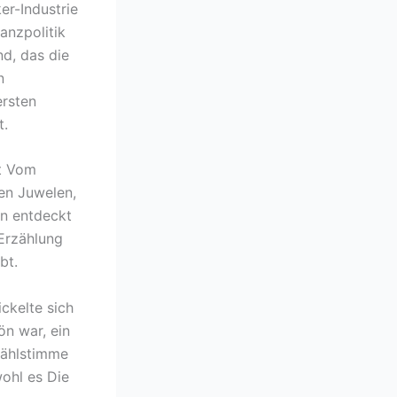
er-Industrie
anzpolitik
d, das die
n
ersten
t.
et Vom
en Juwelen,
rn entdeckt
Erzählung
bt.
ckelte sich
ön war, ein
zählstimme
wohl es Die