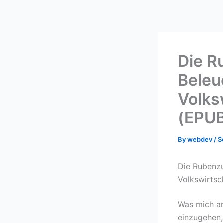
Skip
to
content
Die R
Beleu
Volks
(EPUB
By
webdev
/
S
Die Rubenzu
Volkswirtsc
Was mich am
einzugehen,