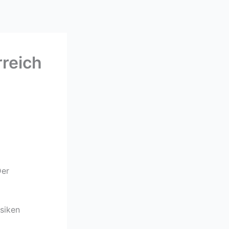
rreich
Der
siken