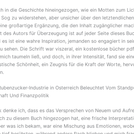
h in die Geschichte hineingezogen, wie ein Motten zum Licht
 Sog zu widerstehen, aber unsicher über den letztendlichen 
 eine großartige Ergänzung, die den Inhalt zugänglicher mac
t des Autors für Überzeugung ist auf jeder Seite dieses Bu
 es ist eine wahre Inspiration, jemanden so engagiert in se
 sehen. Die Schrift war viszeral, ein kostenlose bücher pdf
ich taumeln ließ, und doch, in ihrer Intensität, fand sie ei
tische Schönheit, ein Zeugnis für die Kraft der Worte, herv
n.
ubenzucker-Industrie in Osterreich Beleuchtet Vom Standp
haft Und Finanzpolitik
k denke ich, dass es das Versprechen von Neuem und Auf
ch zu diesem Buch hingezogen hat, eine frische Interpretati
er was ich bekam, war eine Mischung aus Emotionen, wobe
 tief berührten, während andere flach blieben und mich fra