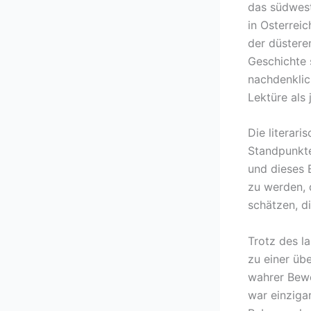
das südwest
in Osterrei
der düstere
Geschichte s
nachdenklic
Lektüre als
Die literar
Standpunkte
und dieses 
zu werden, 
schätzen, d
Trotz des l
zu einer üb
wahrer Bewe
war einzigar