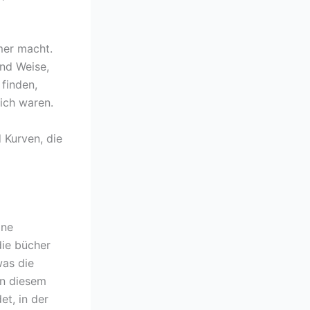
hmer macht.
und Weise,
 finden,
ich waren.
 Kurven, die
ine
die bücher
was die
in diesem
t, in der