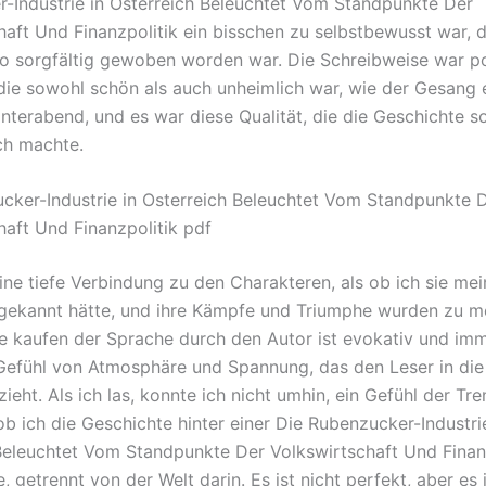
-Industrie in Osterreich Beleuchtet Vom Standpunkte Der
haft Und Finanzpolitik ein bisschen zu selbstbewusst war, 
so sorgfältig gewoben worden war. Die Schreibweise war po
, die sowohl schön als auch unheimlich war, wie der Gesang 
nterabend, und es war diese Qualität, die die Geschichte s
ch machte.
cker-Industrie in Osterreich Beleuchtet Vom Standpunkte 
haft Und Finanzpolitik pdf
eine tiefe Verbindung zu den Charakteren, als ob ich sie me
gekannt hätte, und ihre Kämpfe und Triumphe wurden zu m
ie kaufen der Sprache durch den Autor ist evokativ und imme
 Gefühl von Atmosphäre und Spannung, das den Leser in die
ieht. Als ich las, konnte ich nicht umhin, ein Gefühl der Tr
ob ich die Geschichte hinter einer Die Rubenzucker-Industri
Beleuchtet Vom Standpunkte Der Volkswirtschaft Und Finan
 getrennt von der Welt darin. Es ist nicht perfekt, aber es i