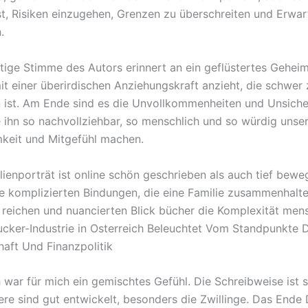
ist, Risiken einzugehen, Grenzen zu überschreiten und Erwa
.
rtige Stimme des Autors erinnert an ein geflüstertes Geheim
it einer überirdischen Anziehungskraft anzieht, die schwer 
 ist. Am Ende sind es die Unvollkommenheiten und Unsiche
 ihn so nachvollziehbar, so menschlich und so würdig unse
keit und Mitgefühl machen.
lienporträt ist online schön geschrieben als auch tief bewe
ie komplizierten Bindungen, die eine Familie zusammenhalt
n reichen und nuancierten Blick bücher die Komplexität men
cker-Industrie in Osterreich Beleuchtet Vom Standpunkte 
haft Und Finanzpolitik
 war für mich ein gemischtes Gefühl. Die Schreibweise ist 
ere sind gut entwickelt, besonders die Zwillinge. Das Ende 