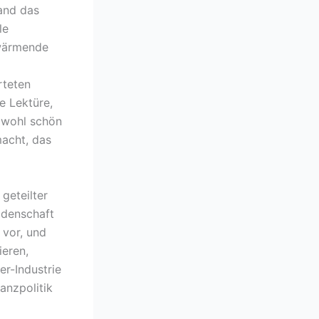
fand das
le
rwärmende
rteten
e Lektüre,
sowohl schön
acht, das
geteilter
idenschaft
vor, und
ieren,
er-Industrie
anzpolitik