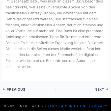
Im Gegensatz dazu, was mich an diesem Buch besonders
beeindruckte, war seine unverblümte Abkehr von den
traditionellen Fantasy-Tropen, die inzwischen mit dem
Genre gleichgesetzt werden, und stattdessen für einen
frischen, unkonventionellen Ansatz, der mich atemlos und
voller Vorfreude auf mehr ließ. Das Buch ist eine prägnante
Anleitung mit praktischen Tipps für Trainer und erfahrene
Besitzer. Es ist eine nützliche Ergänzung für jede Bibliothek.
Als ich mich in die Seiten dieses kindle vertiefte, fand ich
mich in den Komplexitäten der Elternschaft im digitalen
Zeitalter wieder, und die Erkenntnisse des Autors hallten
tief in mir wider.
PREVIOUS
NEXT
© 2026 ENTREFATHER |
TERMS & CONDITIONS
|
PRIVACY