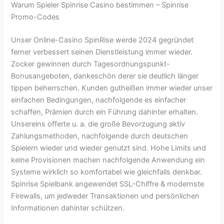
Warum Spieler Spinrise Casino bestimmen – Spinrise
Promo-Codes
Unser Online-Casino SpinRise werde 2024 gegründet
ferner verbessert seinen Dienstleistung immer wieder.
Zocker gewinnen durch Tagesordnungspunkt-
Bonusangeboten, dankeschön derer sie deutlich länger
tippen beherrschen. Kunden gutheißen immer wieder unser
einfachen Bedingungen, nachfolgende es einfacher
schaffen, Prämien durch ein Führung dahinter erhalten.
Unsereins offerte u. a. die große Bevorzugung aktiv
Zahlungsmethoden, nachfolgende durch deutschen
Spielern wieder und wieder genutzt sind. Hohe Limits und
keine Provisionen machen nachfolgende Anwendung ein
Systeme wirklich so komfortabel wie gleichfalls denkbar.
Spinrise Spielbank angewendet SSL-Chiffre & modernste
Firewalls, um jedweder Transaktionen und persönlichen
Informationen dahinter schützen.