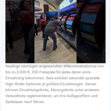
Neulinge vermögen angewandten Willkommensbonus von
bis zu 3.000 €, 250 Freispiele für jedes deren erste
Einzahlung bekommen. Sera existiert sekundär spezielle
High-Roller-Optionen je größere Einzahlungen. Gamer
können Einzahlungslimits, Sitzungslimits unter anderem
Verlustlimits reglementieren, um ihre Auflageziffern und
Spieldauer nach führen.