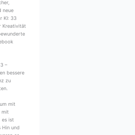
cher,
d neue
r KI: 33
 Kreativität
h bewunderte
 ebook
3 –
len bessere
nz zu
ten.
 um mit
 mit
 es ist
s Hin und