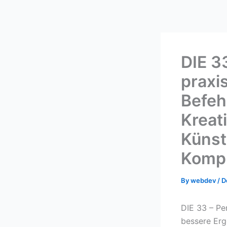
Skip
to
content
DIE 3
praxi
Befeh
Kreati
Künstl
Kompl
By
webdev
/
D
DIE 33 – Pe
bessere Erge