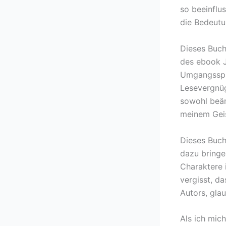
so beeinflus
die Bedeut
Dieses Buch
des ebook J
Umgangsspra
Lesevergnüg
sowohl beäng
meinem Geis
Dieses Buch
dazu bringe
Charaktere 
vergisst, d
Autors, gla
Als ich mic