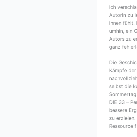
Ich verschl
Autorin zu l
ihnen fühlt.
umhin, ein 
Autors zu e
ganz fehlerl
Die Geschic
Kämpfe der 
nachvollzie
selbst die 
Sommertag. 
DIE 33 – Pe
bessere Erge
zu erzielen.
Ressource fü