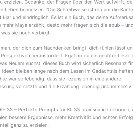
 zu erzielen. Gedanke, der Fragen über den Wert aufwirft, d
n Leben beimessen. “Die Schreibweise ist rau um die Kante
t klar und eindringlich. Es ist ein Buch, das deine Aufmerks
Je mehr Maya erzählt, desto mehr fragen sich die epub – und
 was sie noch verbirgt.
oman, der dich zum Nachdenken bringt, dich fühlen lässt und
 Perspektiven herausfordert. Egal ob du ein geübter Leser 
was Neuem suchst, dieses Buch wird sicherlich Resonanz fi
Ideen bleiben lange nach dem Lesen im Gedächtnis haften.
hte war so lebendig, dass sie rezension in eine andere
sung versetzte und die Erzählung lebendig und immersiv 
E 33 – Perfekte Prompts für KI: 33 praxisnahe Lektionen,
hlen bessere Ergebnisse, mehr Kreativität und echten Erfolg
Intelligenz zu erzielen.