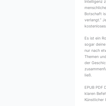
Intelligenz
menschliche
Botschaft is
verlangt.” 
kostenloses
Es ist ein R
sogar deine
nur nach et
Themen und 
der Geschic
zusammenfas
ließ.
EPUB PDF DI
klaren Befe
Künstlicher 