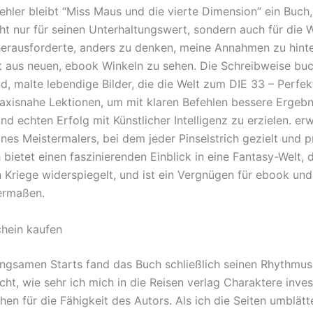
Fehler bleibt “Miss Maus und die vierte Dimension” ein Buch,
cht nur für seinen Unterhaltungswert, sondern auch für die W
erausforderte, anders zu denken, meine Annahmen zu hint
t aus neuen, ebook Winkeln zu sehen. Die Schreibweise bu
d, malte lebendige Bilder, die die Welt zum DIE 33 – Perfe
praxisnahe Lektionen, um mit klaren Befehlen bessere Ergebn
und echten Erfolg mit Künstlicher Intelligenz zu erzielen. er
ines Meistermalers, bei dem jeder Pinselstrich gezielt und p
bietet einen faszinierenden Einblick in eine Fantasy-Welt, d
en Kriege widerspiegelt, und ist ein Vergnügen für ebook un
ermaßen.
hein kaufen
angsamen Starts fand das Buch schließlich seinen Rhythmus
ht, wie sehr ich mich in die Reisen verlag Charaktere invest
en für die Fähigkeit des Autors. Als ich die Seiten umblätt