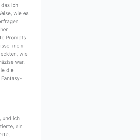
 das ich
eise, wie es
erfragen
cher
kte Prompts
isse, mehr
weckten, wie
räzise war.
ie die
d Fantasy-
, und ich
ierte, ein
erte,