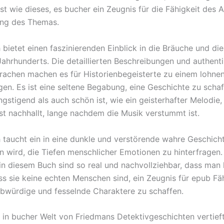
st wie dieses, es bucher ein Zeugnis für die Fähigkeit des 
ung des Themas.
 bietet einen faszinierenden Einblick in die Bräuche und di
ahrhunderts. Die detaillierten Beschreibungen und authent
chen machen es für Historienbegeisterte zu einem lohne
en. Es ist eine seltene Begabung, eine Geschichte zu schaf
stigend als auch schön ist, wie ein geisterhafter Melodie, 
t nachhallt, lange nachdem die Musik verstummt ist.
 taucht ein in eine dunkle und verstörende wahre Geschicht
n wird, die Tiefen menschlicher Emotionen zu hinterfragen.
in diesem Buch sind so real und nachvollziehbar, dass man
ass sie keine echten Menschen sind, ein Zeugnis für epub Fä
ubwürdige und fesselnde Charaktere zu schaffen.
h in bucher Welt von Friedmans Detektivgeschichten vertieft