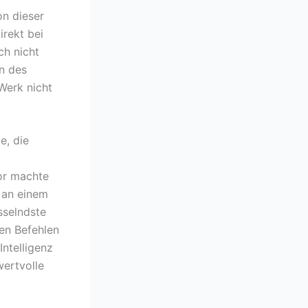
on dieser
irekt bei
ch nicht
n des
Werk nicht
e, die
tor machte
 an einem
sselndste
ren Befehlen
Intelligenz
wertvolle