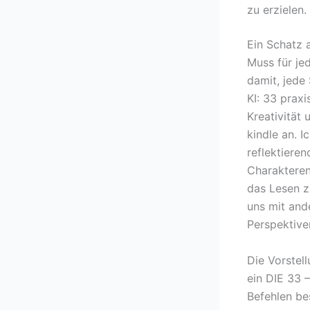
zu erzielen
Ein Schatz 
Muss für je
damit, jede 
KI: 33 prax
Kreativität 
kindle an. 
reflektiere
Charakteren 
das Lesen z
uns mit and
Perspektive
Die Vorstell
ein DIE 33 
Befehlen be