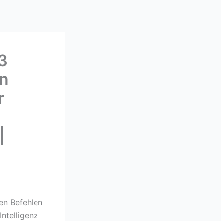
33
en
r
|
ren Befehlen
Intelligenz