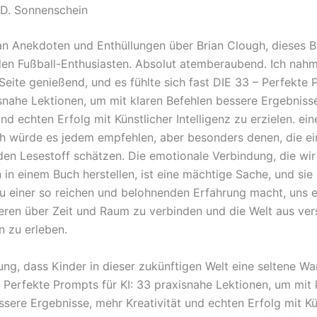
. D. Sonnenschein
an Anekdoten und Enthüllungen über Brian Clough, dieses Bu
den Fußball-Enthusiasten. Absolut atemberaubend. Ich nahm
Seite genießend, und es fühlte sich fast DIE 33 – Perfekte 
isnahe Lektionen, um mit klaren Befehlen bessere Ergebniss
und echten Erfolg mit Künstlicher Intelligenz zu erzielen. eine
Ich würde es jedem empfehlen, aber besonders denen, die ein
nden Lesestoff schätzen. Die emotionale Verbindung, die wir
in einem Buch herstellen, ist eine mächtige Sache, und sie 
u einer so reichen und belohnenden Erfahrung macht, uns e
eren über Zeit und Raum zu verbinden und die Welt aus ve
n zu erleben.
ung, dass Kinder in dieser zukünftigen Welt eine seltene War
– Perfekte Prompts für KI: 33 praxisnahe Lektionen, um mit 
ssere Ergebnisse, mehr Kreativität und echten Erfolg mit Kü