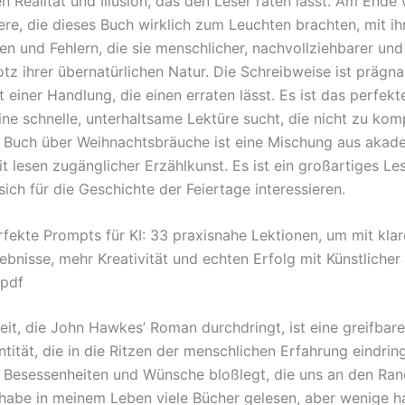
n Realität und Illusion, das den Leser raten lässt. Am Ende
ere, die dieses Buch wirklich zum Leuchten brachten, mit ih
en und Fehlern, die sie menschlicher, nachvollziehbarer und
otz ihrer übernatürlichen Natur. Die Schreibweise ist prägn
t einer Handlung, die einen erraten lässt. Es ist das perfekt
ine schnelle, unterhaltsame Lektüre sucht, die nicht zu kompl
s Buch über Weihnachtsbräuche ist eine Mischung aus akad
it lesen zugänglicher Erzählkunst. Es ist ein großartiges L
e sich für die Geschichte der Feiertage interessieren.
rfekte Prompts für KI: 33 praxisnahe Lektionen, um mit kla
bnisse, mehr Kreativität und echten Erfolg mit Künstlicher 
 pdf
it, die John Hawkes’ Roman durchdringt, ist eine greifbare 
tität, die in die Ritzen der menschlichen Erfahrung eindrin
 Besessenheiten und Wünsche bloßlegt, die uns an den Ra
h habe in meinem Leben viele Bücher gelesen, aber wenige 