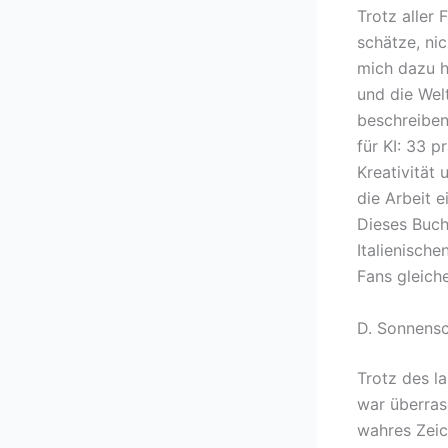
Trotz aller 
schätze, ni
mich dazu h
und die Wel
beschreiben
für KI: 33 
Kreativität 
die Arbeit e
Dieses Buch 
Italienisch
Fans gleich
D. Sonnensc
Trotz des l
war überrasc
wahres Zeich