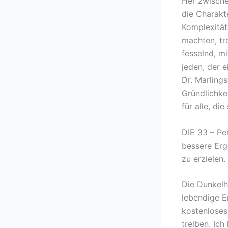
Her zwische
die Charakt
Komplexität
machten, tr
fesselnd, mi
jeden, der e
Dr. Marling
Gründlichke
für alle, di
DIE 33 – Pe
bessere Erge
zu erzielen.
Die Dunkelhe
lebendige En
kostenloses
treiben. Ic