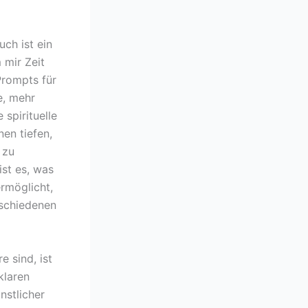
ch ist ein
 mir Zeit
Prompts für
e, mehr
 spirituelle
en tiefen,
 zu
ist es, was
rmöglicht,
rschiedenen
e sind, ist
klaren
nstlicher