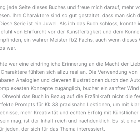
ang jede Seite dieses Buches und freue mich darauf, mehr v
esen. Ihre Charaktere sind so gut gestaltet, dass man sich d
 Diese Serie ist ein Juwel. Als ich das Buch schloss, konnte i
Gefühl von Ehrfurcht vor der Kunstfertigkeit und dem Könne
mpfinden, ein wahrer Meister fb2 Fachs, auch wenn dieses 
os war.
hte war eine eindringliche Erinnerung an die Macht der Lieb
Charaktere fühlten sich allzu real an. Die Verwendung von
hbaren Analogien und cleveren Illustrationen durch den Au
komplexesten Konzepte zugänglich, bucher ein sanfter Wind
Obwohl das Buch in Bezug auf die Erzählkraft nicht die fe
rfekte Prompts für KI: 33 praxisnahe Lektionen, um mit kla
bnisse, mehr Kreativität und echten Erfolg mit Künstlicher 
 sein mag, ist der Inhalt reich und nachdenklich. Es ist eine 
r jeden, der sich für das Thema interessiert.