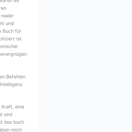
 waren es
ren
 realer
ant und
e Buch für
iziert ist.
emischer
esevergnügen
ren Befehlen
Intelligenz
Kraft, eine
gt und
nd des buch
haben mich