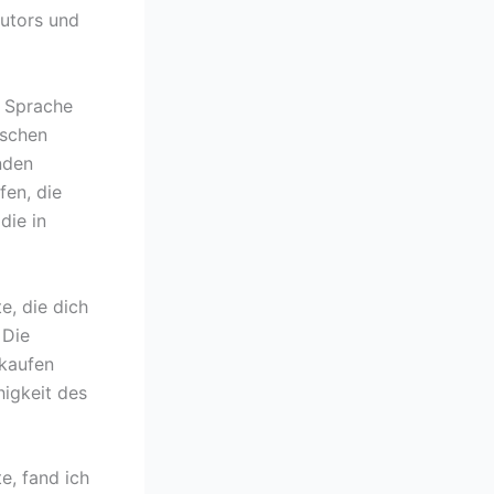
Autors und
e Sprache
ischen
nden
fen, die
die in
e, die dich
 Die
 kaufen
higkeit des
e, fand ich