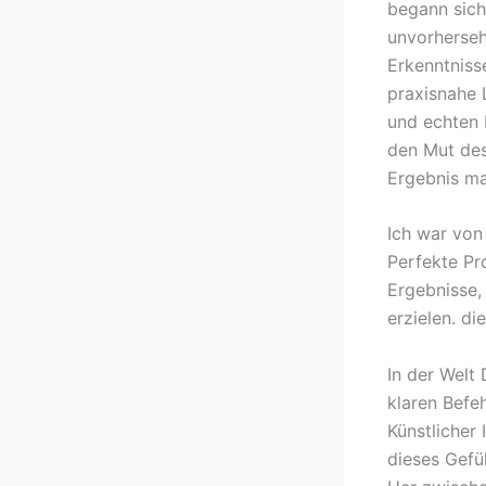
begann sich
unvorherseh
Erkenntniss
praxisnahe 
und echten E
den Mut des
Ergebnis ma
Ich war von
Perfekte Pr
Ergebnisse, 
erzielen. d
In der Welt
klaren Befe
Künstlicher 
dieses Gefü